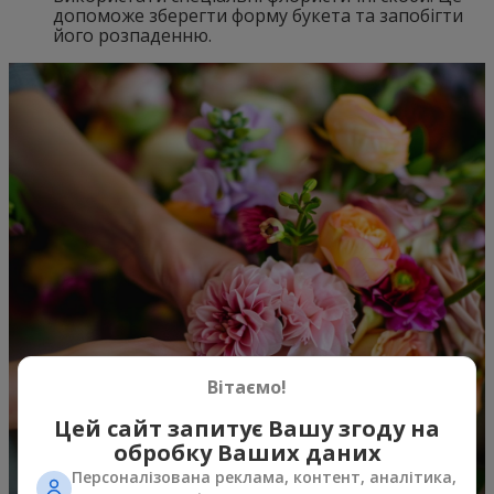
допоможе зберегти форму букета та запобігти
його розпаденню.
Вітаємо!
Цей сайт запитує Вашу згоду на
обробку Ваших даних
Персоналізована реклама, контент, аналітика,