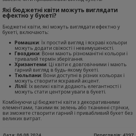
Які бюджетні квіти можуть виглядати
ефектно у букеті?
Бюджетні квіти, які можуть виглядати ефектно у
букеті, включають:
Ромашки
: Їх простий вигляд і яскраві кольори
можуть додати свіжості і невимушеності.
Гвоздики
: Вони мають різноманітні кольори і
тривалий термін зберігання.
Хризантеми
: Ці квіти є довговічними і мають
гарний вигляд в будь-якому букеті.
Тюльпани
: Вони доступні в різних кольорах і
можуть створити яскравий акцент.
Лілії
: Їх великі квіти додають елегантності і
можуть стати центром уваги в букеті.
Комбінуючи ці бюджетні квіти з декоративними
елементами, такими як зелень або тканинні стрічки,
ви зможете створити гарний і привабливий букет без
великих витрат.
Дата:
06.08.2024
Переглядів:
4397