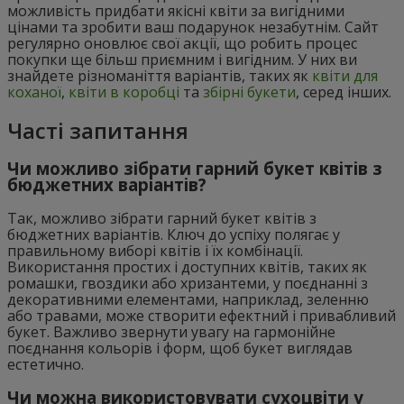
можливість придбати якісні квіти за вигідними
цінами та зробити ваш подарунок незабутнім. Сайт
регулярно оновлює свої акції, що робить процес
покупки ще більш приємним і вигідним. У них ви
знайдете різноманіття варіантів, таких як
квіти для
коханої
,
квіти в коробці
та
збірні букети
, серед інших.
Часті запитання
Чи можливо зібрати гарний букет квітів з
бюджетних варіантів?
Так, можливо зібрати гарний букет квітів з
бюджетних варіантів. Ключ до успіху полягає у
правильному виборі квітів і їх комбінації.
Використання простих і доступних квітів, таких як
ромашки, гвоздики або хризантеми, у поєднанні з
декоративними елементами, наприклад, зеленню
або травами, може створити ефектний і привабливий
букет. Важливо звернути увагу на гармонійне
поєднання кольорів і форм, щоб букет виглядав
естетично.
Чи можна використовувати сухоцвіти у