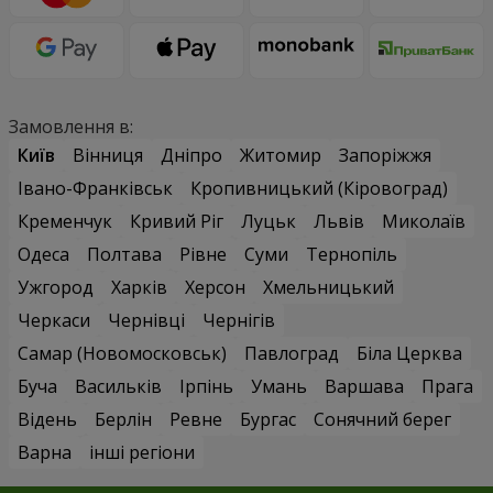
Замовлення в:
Київ
Вінниця
Дніпро
Житомир
Запоріжжя
Івано-Франківськ
Кропивницький (Кіровоград)
Кременчук
Кривий Ріг
Луцьк
Львів
Миколаїв
Одеса
Полтава
Рівне
Суми
Тернопіль
Ужгород
Харків
Херсон
Хмельницький
Черкаси
Чернівці
Чернігів
Самар (Новомосковськ)
Павлоград
Біла Церква
Буча
Васильків
Ірпінь
Умань
Варшава
Прага
Відень
Берлін
Ревне
Бургас
Сонячний берег
Варна
інші регіони