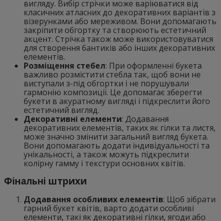
вигляду. Вибір стрічки може варіюватися від
класичних атласних до декоративних варіантів з
візерунками або мереживом. Вони допомагають
закріпити обгортку та створюють естетичний
акцент. Стрічка також може використовуватися
для створення бантиків або інших декоративних
елементів.
Розміщення стебел
: При оформленні букета
важливо розмістити стебла так, щоб вони не
виступали з-під обгортки і не порушували
гармонію композиції. Це допомагає зберегти
букети в акуратному вигляді і підкреслити його
естетичний вигляд.
Декоративні елементи
: Додавання
декоративних елементів, таких як гілки та листя,
може значно змінити загальний вигляд букета.
Вони допомагають додати індивідуальності та
унікальності, а також можуть підкреслити
колірну гамму і текстури основних квітів.
Фінальні штрихи
Додавання особливих елементів
: Щоб зібрати
гарний букет квітів, варто додати особливі
елементи, такі як декоративні гілки, ягоди або