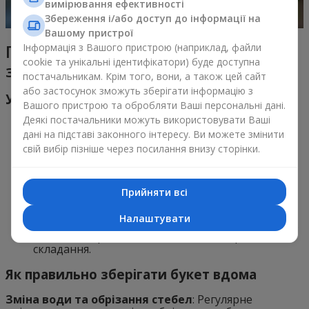
вимірювання ефективності
Збереження і/або доступ до інформації на
Вашому пристрої
Поради від флориста по догляду
Інформація з Вашого пристрою (наприклад, файли
cookie та унікальні ідентифікатори) буде доступна
за букетом
постачальникам. Крім того, вони, а також цей сайт
або застосунок зможуть зберігати інформацію з
Уникнення типових помилок
Вашого пристрою та обробляти Ваші персональні дані.
Деякі постачальники можуть використовувати Ваші
Неправильне обрізання стебел:
Важливо
дані на підставі законного інтересу. Ви можете змінити
правильно обрізати стебла, щоб уникнути
потрапляння повітря в їх порожнини, що може
свій вибір пізніше через посилання внизу сторінки.
перешкодити поглинанню води. Обрізання слід
робити під водою або в її поверхні, щоб
уникнути цього.
Прийняти всі
Використання неякісних матеріалів:
Використання неякісних квітів або матеріалів
Налаштувати
може вплинути на тривалість зберігання букета.
Завжди обирайте свіжі та якісні матеріали для
складання.
Як правильно зберігати букет вдома
Зміна води та обрізання стебел
: Регулярне