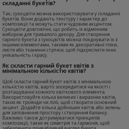
складанні букетів?
Так, сухоцвіти можна використовувати у складанні
букетів. Вони додають текстуру і характер до
композиції та можуть стати чудовим акцентом.
Сухоцвіти довговічні, що робить їх відмінним
вибором для тривалого декору. Для створення
гарного букета з сухоцвітів можна поєднувати їх з
іншими елементами, такими як декоративні гілки,
листя або тканинні стрічки, щоб підкреслити їхню
унікальність і красу.
Як скласти гарний букет квітів з
мінімальною кількістю квітів?
Щоб скласти гарний букет квітів з мінімальною
кількістю квітів, варто зосередитися на якості і
розташуванні кожного квіткового елемента.
Використовуйте кілька великих і виразних квітів,
таких як троянди чи лілії, щоб створити основний
акцент. Додайте кілька дрібніших квітів або зелень
для заповнення простору і створення балансу.
Важливо також дотримуватися принципів
композиції, таких як симетрія та гармонія, щоб
забезпечити привабливий вигляд букета.