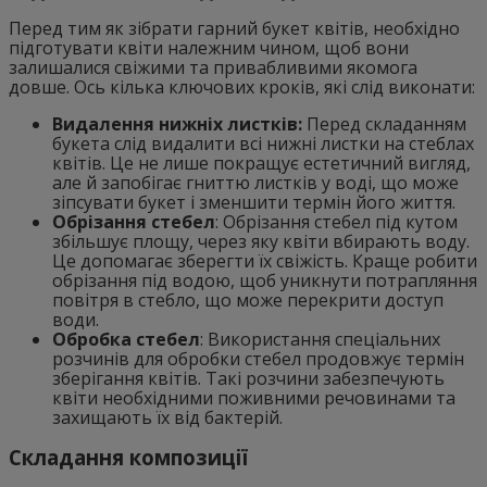
Перед тим як зібрати гарний букет квітів, необхідно
підготувати квіти належним чином, щоб вони
залишалися свіжими та привабливими якомога
довше. Ось кілька ключових кроків, які слід виконати:
Видалення нижніх листків:
Перед складанням
букета слід видалити всі нижні листки на стеблах
квітів. Це не лише покращує естетичний вигляд,
але й запобігає гниттю листків у воді, що може
зіпсувати букет і зменшити термін його життя.
Обрізання стебел
: Обрізання стебел під кутом
збільшує площу, через яку квіти вбирають воду.
Це допомагає зберегти їх свіжість. Краще робити
обрізання під водою, щоб уникнути потрапляння
повітря в стебло, що може перекрити доступ
води.
Обробка стебел
: Використання спеціальних
розчинів для обробки стебел продовжує термін
зберігання квітів. Такі розчини забезпечують
квіти необхідними поживними речовинами та
захищають їх від бактерій.
Складання композиції