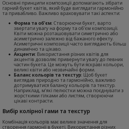
Основні принципи композиції допомагають зібрати
гарний букет квітів, який буде виглядати гармонійно
та привабливо. Важливо враховувати такі аспекти:
Форма та об'єм
: Створюючи букет, варто
звертати увагу на форму та об'єм композиції.
Квіти можна розташовувати симетрично або
асиметрично залежно від бажаного ефекту.
Асиметричні композиції часто виглядають більш
динамічно та цікаво.
Акценти
: Використання різних квітів для
акцентів дозволяє привернути увагу до певних
частин букета. Це можуть бути яскраві кольори,
великі квіти або незвичайні форми.
Баланс кольорів та текстур
: Щоб букет
виглядав природно та гармонійно, важливо
дотримуватися балансу кольорів та текстур.
Наприклад, м'які пелюстки можна поєднувати з
жорсткими гілками або листям, створюючи
цікаві контрасти.
Вибір колірної гами та текстур
Комбінація кольорів має велике значення для
створення гармонії в букеті. Використання різних