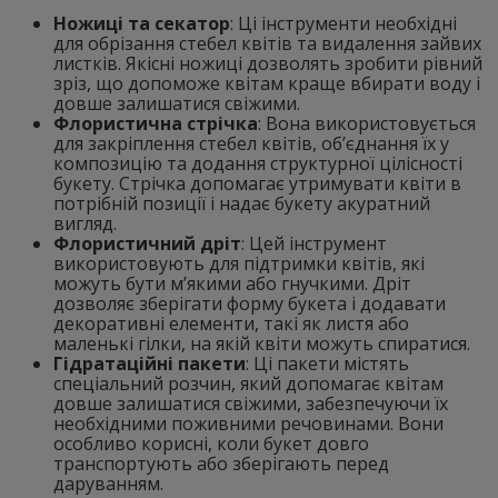
Ножиці та секатор
: Ці інструменти необхідні
для обрізання стебел квітів та видалення зайвих
листків. Якісні ножиці дозволять зробити рівний
зріз, що допоможе квітам краще вбирати воду і
довше залишатися свіжими.
Флористична стрічка
: Вона використовується
для закріплення стебел квітів, об’єднання їх у
композицію та додання структурної цілісності
букету. Стрічка допомагає утримувати квіти в
потрібній позиції і надає букету акуратний
вигляд.
Флористичний дріт
: Цей інструмент
використовують для підтримки квітів, які
можуть бути м’якими або гнучкими. Дріт
дозволяє зберігати форму букета і додавати
декоративні елементи, такі як листя або
маленькі гілки, на якій квіти можуть спиратися.
Гідратаційні пакети
: Ці пакети містять
спеціальний розчин, який допомагає квітам
довше залишатися свіжими, забезпечуючи їх
необхідними поживними речовинами. Вони
особливо корисні, коли букет довго
транспортують або зберігають перед
даруванням.