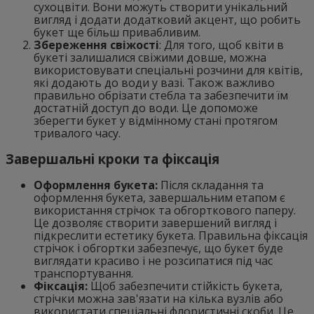
сухоцвіти. Вони можуть створити унікальний
вигляд і додати додатковий акцент, що робить
букет ще більш привабливим.
Збереження свіжості
: Для того, щоб квіти в
букеті залишалися свіжими довше, можна
використовувати спеціальні розчини для квітів,
які додають до води у вазі. Також важливо
правильно обрізати стебла та забезпечити їм
достатній доступ до води. Це допоможе
зберегти букет у відмінному стані протягом
тривалого часу.
Завершальні кроки та фіксація
Оформлення букета:
Після складання та
оформлення букета, завершальним етапом є
використання стрічок та обгорткового паперу.
Це дозволяє створити завершений вигляд і
підкреслити естетику букета. Правильна фіксація
стрічок і обгортки забезпечує, що букет буде
виглядати красиво і не розсипатися під час
транспортування.
Фіксація:
Щоб забезпечити стійкість букета,
стрічки можна зав'язати на кілька вузлів або
використати спеціальні флористичні скоби. Це