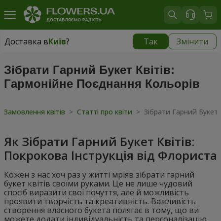
Доставка в
Київ
?
Так
Змінити
Доставка в
Київ
|
безкоштовно
Зібрати Гарний Букет Квітів:
Гармонійне Поєднання Кольорів
Замовлення квітів
>
Статті про квіти
>
Зібрати Гарний Букет 
Як Зібрати Гарний Букет Квітів:
Покрокова Інструкція від Флориста
Кожен з нас хоч раз у житті мріяв зібрати гарний
букет квітів своїми руками. Це не лише чудовий
спосіб виразити свої почуття, але й можливість
проявити творчість та креативність. Важливість
створення власного букета полягає в тому, що ви
можете додати індивідуальність та персоналізацію,