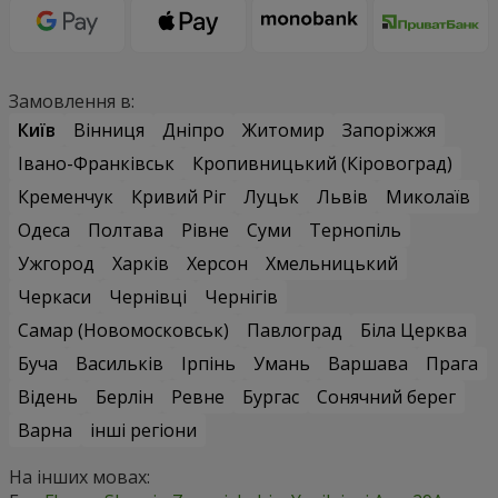
Замовлення в:
Київ
Вінниця
Дніпро
Житомир
Запоріжжя
Івано-Франківськ
Кропивницький (Кіровоград)
Кременчук
Кривий Ріг
Луцьк
Львів
Миколаїв
Одеса
Полтава
Рівне
Суми
Тернопіль
Ужгород
Харків
Херсон
Хмельницький
Черкаси
Чернівці
Чернігів
Самар (Новомосковськ)
Павлоград
Біла Церква
Буча
Васильків
Ірпінь
Умань
Варшава
Прага
Відень
Берлін
Ревне
Бургас
Сонячний берег
Варна
інші регіони
На інших мовах: