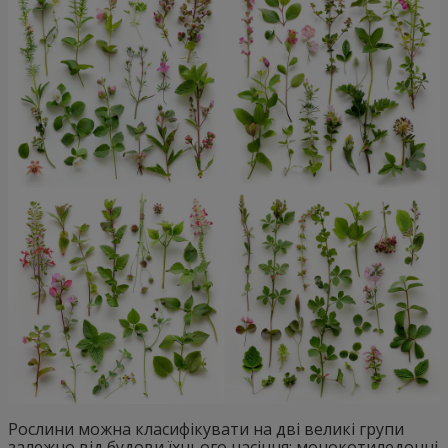
Рослини можна класифікувати на дві великі групи
залежно від будови їхнього насіння: монокотиледонні