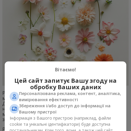
Вітаємо!
Цей сайт запитує Вашу згоду на
обробку Ваших даних
Розмір квітів може коливатися від дрібних
Персоналізована реклама, контент, аналітика,
мініатюрних квіток до величезних та вражаючих.
вимірювання ефективності
Дрібні квіти, такі як мальви, можуть бути невеликі та
Збереження і/або доступ до інформації на
ніжні, тоді як інші, як, наприклад, гібіскуси або
півонії
,
Вашому пристрої
можуть мати великі та пишні квітки, що викликають
Інформація з Вашого пристрою (наприклад, файли
захоплення та захват.
cookie та унікальні ідентифікатори) буде доступна
Різноманіття квітів за їхньою формою, кольором та
постачальникам. Крім того, вони, а також цей сайт