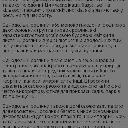
та дикотиледонні. Ця класифікація базується на
кількості перших справжніх листків, які з'являються у
рослини під час росту.
Однодольні рослини, або монокотиледони, є однією з
двох основних груп квіткових рослин, які
характеризуються особливою будовою квітки та
листя. Ці рослини відрізняються від дводольних тим,
що у них насіннєвий зародок має один залишок, а
листя зазвичай має паралельну жилкування.
Однодольні рослини включають в себе широкий
спектр видів, які відіграють важливу роль у природі
та житті людини. Серед них можна знайти багато
декоративних квітів, таких як лілії, тюльпани,
георгіни, калюси, амариліси та інші. Ці рослини
славляться своєю красою та вишуканістю квіток, які
часто використовуються для прикраси садів, парків
та приміщень.
Однодольні рослини також відомі своєю важливістю
для екосистеми, оскільки багато з них є основними
джерелами їжі для комах, птахів та інших тварин. Крім
того, деякі монокотиледони мають велике значення
для людини як джерело їжі, ліків та сировини для