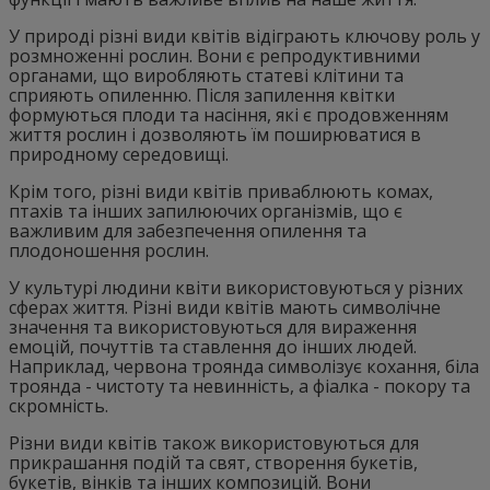
У природі різні види квітів відіграють ключову роль у
розмноженні рослин. Вони є репродуктивними
органами, що виробляють статеві клітини та
сприяють опиленню. Після запилення квітки
формуються плоди та насіння, які є продовженням
життя рослин і дозволяють їм поширюватися в
природному середовищі.
Крім того, різні види квітів приваблюють комах,
птахів та інших запилюючих організмів, що є
важливим для забезпечення опилення та
плодоношення рослин.
У культурі людини квіти використовуються у різних
сферах життя. Різні види квітів мають символічне
значення та використовуються для вираження
емоцій, почуттів та ставлення до інших людей.
Наприклад, червона троянда символізує кохання, біла
троянда - чистоту та невинність, а фіалка - покору та
скромність.
Різни види квітів також використовуються для
прикрашання подій та свят, створення букетів,
букетів, вінків та інших композицій. Вони