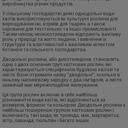
виробництва різних продуктів.
У сільському господарстві деякі однодольні види
квітів використовуються як культурні рослини для
вирощування їжі, кормів для тварин, а також
сировини для текстильної та іншої промисловості.
Таким чином, монокотиледони відіграють важливу
роль у природі та житті людини, і вивчення їх
структури та властивостей є важливим аспектом
ботаніки та сільського господарства.
Дводольні рослини, або дикотиледони, становлять
одну з двох основних груп квіткових рослин, які
характеризуються специфічною будовою квітки та
листя. Вони отримали назву "дводольні", оскільки в
їхньому насіннєвому зародку є два сім'ядоля, а листя
зазвичай має мережоподібне жилкування.
Ця група рослин включає в себе найбільш
різноманітні види квітів, які відрізняються за
розміром, формою та кольором. Дводольні рослини є
найбільш поширеною групою квіткових рослин і
включають такі види, як троянда, мак, маргаритка,
астр, лаванда, тюльпан і багато інших.