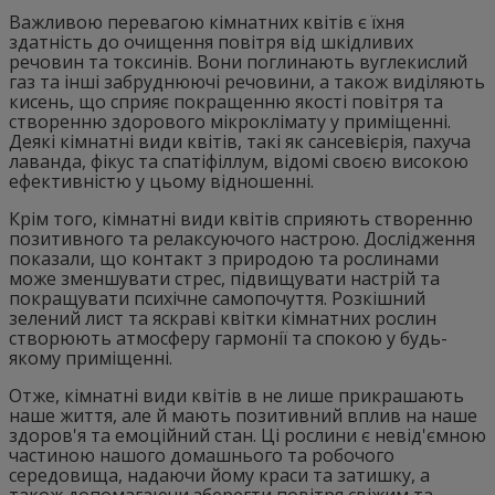
Важливою перевагою кімнатних квітів є їхня
здатність до очищення повітря від шкідливих
речовин та токсинів. Вони поглинають вуглекислий
газ та інші забруднюючі речовини, а також виділяють
кисень, що сприяє покращенню якості повітря та
створенню здорового мікроклімату у приміщенні.
Деякі кімнатні види квітів, такі як сансевієрія, пахуча
лаванда, фікус та спатіфіллум, відомі своєю високою
ефективністю у цьому відношенні.
Крім того, кімнатні види квітів сприяють створенню
позитивного та релаксуючого настрою. Дослідження
показали, що контакт з природою та рослинами
може зменшувати стрес, підвищувати настрій та
покращувати психічне самопочуття. Розкішний
зелений лист та яскраві квітки кімнатних рослин
створюють атмосферу гармонії та спокою у будь-
якому приміщенні.
Отже, кімнатні види квітів в не лише прикрашають
наше життя, але й мають позитивний вплив на наше
здоров'я та емоційний стан. Ці рослини є невід'ємною
частиною нашого домашнього та робочого
середовища, надаючи йому краси та затишку, а
також допомагаючи зберегти повітря свіжим та