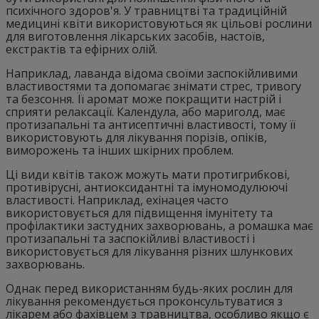
психічного здоров'я. У травництві та традиційній
медицині квіти використовуються як цільові рослини
для виготовлення лікарських засобів, настоїв,
екстрактів та ефірних олій.
Наприклад, лаванда відома своїми заспокійливими
властивостями та допомагає знімати стрес, тривогу
та безсоння. Її аромат може покращити настрій і
сприяти релаксації. Календула, або мариголд, має
протизапальні та антисептичні властивості, тому її
використовують для лікування порізів, опіків,
виморожень та інших шкірних проблем.
Ці види квітів також можуть мати протигрибкові,
противірусні, антиоксидантні та імуномодулюючі
властивості. Наприклад, ехінацея часто
використовується для підвищення імунітету та
профілактики застудних захворювань, а ромашка має
протизапальні та заспокійливі властивості і
використовується для лікування різних шлункових
захворювань.
Однак перед використанням будь-яких рослин для
лікування рекомендується проконсультуватися з
лікарем або фахівцем з травництва, особливо якщо є