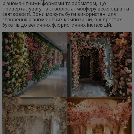
різноманітними формами та ароматом, що
привертає увагу та створює атмосферу веселощів та
святковості. Вони можуть бути використані для
створення різноманітних композицій, від простих
букетів до величних флористичних інсталяцій.