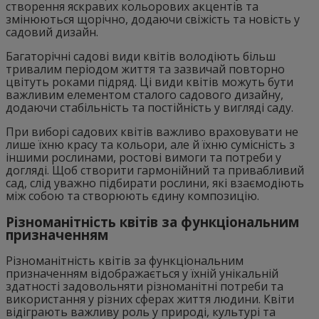
створення яскравих кольорових акцентів та
змінюються щорічно, додаючи свіжість та новість у
садовий дизайн.
Багаторічні садові види квітів володіють більш
тривалим періодом життя та зазвичай повторно
цвітуть роками підряд. Ці види квітів можуть бути
важливим елементом сталого садового дизайну,
додаючи стабільність та постійність у вигляді саду.
При виборі садових квітів важливо враховувати не
лише їхню красу та кольори, але й їхню сумісність з
іншими рослинами, ростові вимоги та потреби у
догляді. Щоб створити гармонійний та привабливий
сад, слід уважно підбирати рослини, які взаємодіють
між собою та створюють єдину композицію.
Різноманітність квітів за функціональним
призначенням
Різноманітність квітів за функціональним
призначенням відображається у їхній унікальній
здатності задовольняти різноманітні потреби та
використання у різних сферах життя людини. Квіти
відіграють важливу роль у природі, культурі та