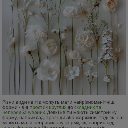
Різни види квітів можуть мати найрізноманітніші
форми - від
простих круглих
до
складних та
непередбачуваних
. Деякі квіти мають симетричну
форму, наприклад,
троянди
або жоржини, тоді як інші
можуть мати неправильну форму, як, наприклад,
іриси
або
орхідеї
. Різноманітність форм квітів