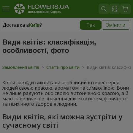
Доставка в
Київ
?
Так
Змінити
Доставка в
Київ
|
безкоштовно
Види квітів: класифікація,
особливості, фото
Замовлення квітів
>
Статті про квіти
>
Види квітів: класифіка
Квіти завжди викликали особливий інтерес серед
людей своєю красою, ароматом та символікою. Вони
не лише радують око своєю витонченою красою, а й
мають величезне значення для екосистем, фізичного
та психічного здоров'я людини.
Види квітів, які можна зустріти у
сучасному світі