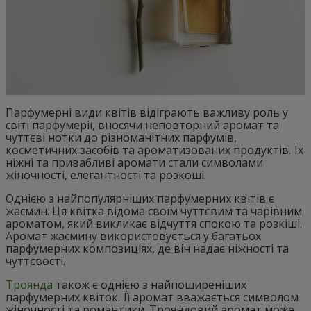
Парфумерні види квітів відіграють важливу роль у
світі парфумерії, вносячи неповторний аромат та
чуттєві нотки до різноманітних парфумів,
косметичних засобів та ароматизованих продуктів. Їх
ніжні та привабливі аромати стали символами
жіночності, елегантності та розкоші.
Однією з найпопулярніших парфумерних квітів є
жасмин. Ця квітка відома своїм чуттєвим та чарівним
ароматом, який викликає відчуття спокою та розкіші.
Аромат жасмину використовується у багатьох
парфумерних композиціях, де він надає ніжності та
чуттєвості.
Троянда
також є однією з найпоширеніших
парфумерних квіток. Її аромат вважається символом
жіночності та романтики. Трояндовий аромат може