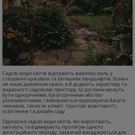
Садові види квітів відіграють важливу роль у
створенні красивих та затишних ландшафтів. Вони є
не лише джерелом краси, а й додають характеру та
виразності садовому простору. Ці рослини можуть
бути однорічними, багаторічними або біо-
різноманітними, і вибираються враховуючи багато
чинників, таких як клімат, ґрунтові властивості,
освітлення та дизайн саду.
Однорічні садові види квітів, які виростають,
квітнуть та відмирають протягом одного
вегетаційного періоду, зазвичай висаджуються для