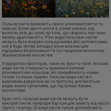
Польові квіти вражають своєю різноманітністю та
красою. Вони здатні рости в різних умовах, від
вологих лісів до сухих пустель, що свідчить про їхню
велику адаптивність. Різні види польових квітів
можуть бути яскраво кольоровими або непомітними,
але в будь-якому випадку вони важливі для
підтримки біорізноманіття та створення екологічно
збалансованих екосистем.
У відкритих просторах, таких як луки та поля, польові
види квітів створюють вражаючі килими
різноманітних кольорів, які приваблюють комах,
птахів та інших тварин. Польові види квітів є
важливим джерелом їжі та притулку для багатьох
видів живих організмів, що підтримує баланс
екосистеми.
Крім того, польові види квітів можуть бути
використані як природні бар'єри для захисту від ерозії
грунту та вітру. Ці види квітів також допомагають