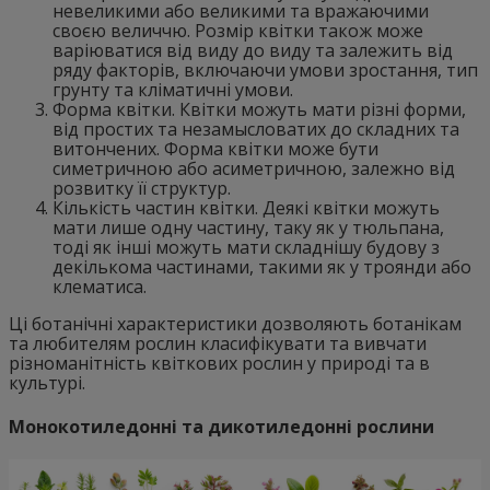
невеликими або великими та вражаючими
своєю величчю. Розмір квітки також може
варіюватися від виду до виду та залежить від
ряду факторів, включаючи умови зростання, тип
грунту та кліматичні умови.
Форма квітки. Квітки можуть мати різні форми,
від простих та незамысловатих до складних та
витончених. Форма квітки може бути
симетричною або асиметричною, залежно від
розвитку її структур.
Кількість частин квітки. Деякі квітки можуть
мати лише одну частину, таку як у тюльпана,
тоді як інші можуть мати складнішу будову з
декількома частинами, такими як у троянди або
клематиса.
Ці ботанічні характеристики дозволяють ботанікам
та любителям рослин класифікувати та вивчати
різноманітність квіткових рослин у природі та в
культурі.
Монокотиледонні та дикотиледонні рослини