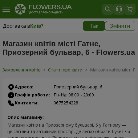
Доставка в
Київ
?
Так
Змінити
Доставка в
Київ
|
безкоштовно
Магазин квітів місті Гатне,
Приозерний бульвар, 6 - Flowers.ua
Замовлення квітів
>
Статті про квіти
>
Магазин квітів місті Г
Адреса:
Приозерний бульвар, 6
Графік роботи:
Пн-Нд: 08:00 - 20:00
Контакти:
0675254228
Опис магазину:
Магазин квітів на Приозерному бульварі, 6 у Гатному —
це світлий та затишний простір, де легко обрати букет чи
стильну композицію. Природне світло підкреслює красу