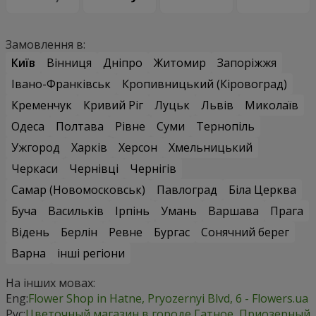
Замовлення в:
Київ
Вінниця
Дніпро
Житомир
Запоріжжя
Івано-Франківськ
Кропивницький (Кіровоград)
Кременчук
Кривий Ріг
Луцьк
Львів
Миколаїв
Одеса
Полтава
Рівне
Суми
Тернопіль
Ужгород
Харків
Херсон
Хмельницький
Черкаси
Чернівці
Чернігів
Самар (Новомосковськ)
Павлоград
Біла Церква
Буча
Васильків
Ірпінь
Умань
Варшава
Прага
Відень
Берлін
Ревне
Бургас
Сонячний берег
Варна
інші регіони
На інших мовах:
Eng:
Flower Shop in Hatne, Pryozernyi Blvd, 6 - Flowers.ua
Рус:
Цветочный магазин в городе Гатное, Приозерный