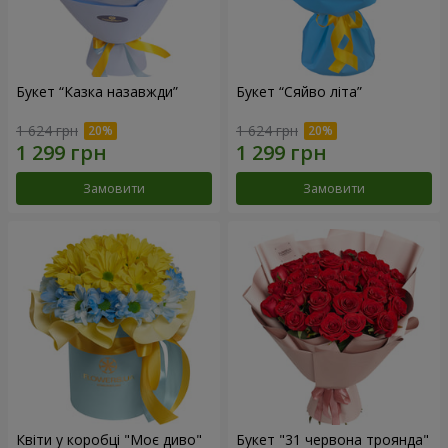
Букет “Казка назавжди”
Букет “Сяйво літа”
1 624 грн
1 624 грн
Замовити
Замовити
Квіти у коробці "Моє диво"
Букет "31 червона троянда"