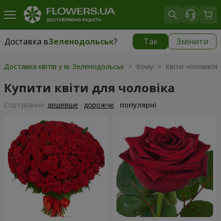
Доставка в
Зеленодольськ
?
Так
Змінити
Доставка в
Зеленодольськ
|
725 грн
Доставка квітів у м. Зеленодольськ
> Кому > Квіти чоловікові
Купити квіти для чоловіка
Сортування:
дешевше
дорожче
популярні