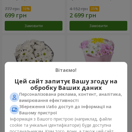
777 грн
4 152 грн
Замовити
Замовити
Вітаємо!
Цей сайт запитує Вашу згоду на
обробку Ваших даних
Персоналізована реклама, контент, аналітика,
Букет "Кіото" з 5 білих
Букет "Пори року"
вимірювання ефективності
хризантем
Збереження і/або доступ до інформації на
999 грн
1 199 грн
Вашому пристрої
Інформація з Вашого пристрою (наприклад, файли
cookie та унікальні ідентифікатори) буде доступна
Замовити
Замовити
постачальникам. Крім того, вони, а також цей сайт