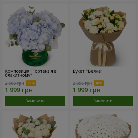
Композиція "Гортензія в
Букет "Веяна"
блакитному"
2 665 грн
2 856 грн
Замовити
Замовити