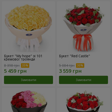
Букет "My hope" зі 101
Букет "Red Castle"
кремової троянди
8 398 грн
5 084 грн
Замовити
Замовити