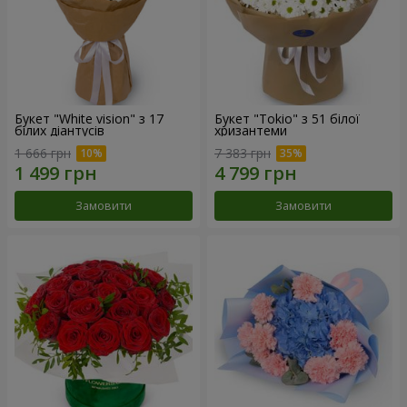
Букет "White vision" з 17
Букет "Tokio" з 51 білої
білих діантусів
хризантеми
1 666 грн
7 383 грн
Замовити
Замовити