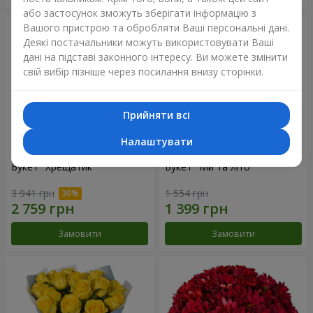
або застосунок зможуть зберігати інформацію з
Вашого пристрою та обробляти Ваші персональні дані.
Деякі постачальники можуть використовувати Ваші
дані на підставі законного інтересу. Ви можете змінити
свій вибір пізніше через посилання внизу сторінки.
Прийняти всі
Налаштувати
Букет "Хрещатик"
Букет "Ми та літо"
3 941 грн
1 554 грн
Замовити
Замовити