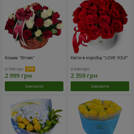
Кошик "Вітаю"
Квіти в коробці "LOVE YOU!"
3 749 грн
2 949 грн
Замовити
Замовити