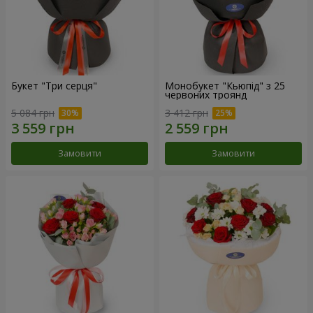
Букет "Три серця"
Монобукет "Кьюпід" з 25
червоних троянд
5 084 грн
3 412 грн
Замовити
Замовити