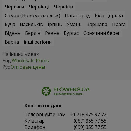
Черкаси
Чернівці
Чернігів
Самар (Новомосковськ)
Павлоград
Біла Церква
Буча
Васильків
Ірпінь
Умань
Варшава
Прага
Відень
Берлін
Ревне
Бургас
Сонячний берег
Варна
інші регіони
На інших мовах:
Eng:
Wholesale Prices
Рус:
Оптовые цены
Контактні дані
Телефонуйте нам
+1 718 475 92 72
Київстар
(067) 355 77 55
Водафон
(099) 355 77 55