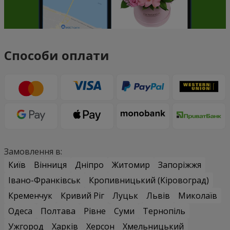
Способи оплати
Замовлення в:
Київ
Вінниця
Дніпро
Житомир
Запоріжжя
Івано-Франківськ
Кропивницький (Кіровоград)
Кременчук
Кривий Ріг
Луцьк
Львів
Миколаїв
Одеса
Полтава
Рівне
Суми
Тернопіль
Ужгород
Харків
Херсон
Хмельницький