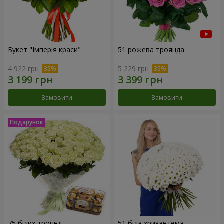
Букет "Імперія краси"
51 рожева троянда
4 922 грн
5 229 грн
Замовити
Замовити
75 білих троянд
51 біла хризантема