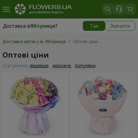
Доставка в
Яблуниця
?
Так
Змінити
Доставка в
Яблуниця
|
885 грн
Доставка квітів у м. Яблуниця
> Оптові ціни
Оптові ціни
Сортування:
дешевше
дорожче
популярні