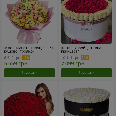
Мікс "Планета троянд" із 51
Квіти в коробці "Ніжна
кущової троянди
принцеса"
6 540 грн
10 141 грн
Замовити
Замовити