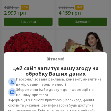
4 284 грн
6 932 грн
Замовити
Замовити
Вітаємо!
Цей сайт запитує Вашу згоду на
обробку Ваших даних
Персоналізована реклама, контент, аналітика,
101 червона троянда
Букет "Серце - серцю"
вимірювання ефективності
Збереження і/або доступ до інформації на
10 107 грн
5 932 грн
Вашому пристрої
Інформація з Вашого пристрою (наприклад, файли
cookie та унікальні ідентифікатори) буде доступна
Замовити
Замовити
постачальникам. Крім того, вони, а також цей сайт