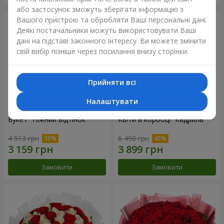
або застосунок зможуть зберігати інформацію з
Вашого пристрою та обробляти Ваші персональні дані.
Деякі постачальники можуть використовувати Ваші
дані на підставі законного інтересу. Ви можете змінити
свій вибір пізніше через посилання внизу сторінки.
Прийняти всі
Налаштувати
Букет "Ніжний відтінок"
Квіти в коробці “Кадриль”
4 513 грн
6 498 грн
Замовити
Замовити