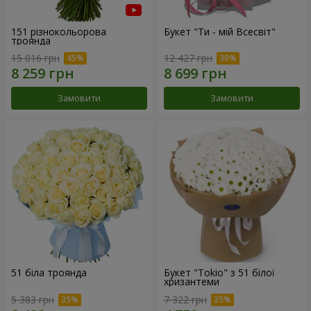
151 різнокольорова
Букет "Ти - мій Всесвіт"
троянда
15 016 грн
12 427 грн
Замовити
Замовити
51 біла троянда
Букет "Tokio" з 51 білої
хризантеми
5 383 грн
7 322 грн