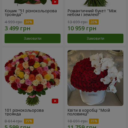
Кошик "51 різнокольорова
Романтичний букет "Між
троянда"
небом і землею!"
4 999 грн
13 699 грн
Замовити
Замовити
101 різнокольорова
Квіти в коробці "Моїй
троянда
половинці"
8 614 грн
18 091 грн