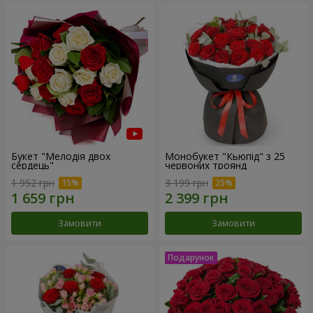
Букет "Мелодія двох
Монобукет "Кьюпід" з 25
сердець"
червоних троянд
1 952 грн
3 199 грн
Замовити
Замовити