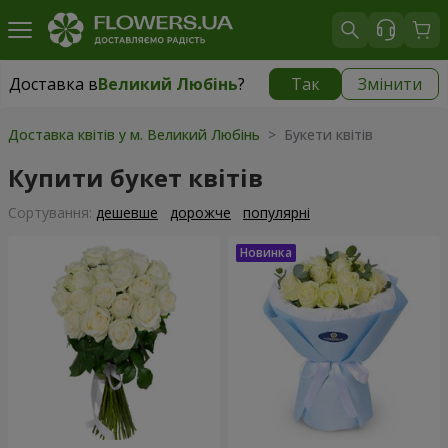
Доставка в
Великий Любінь
?
Так
Змінити
Доставка в
Великий Любінь
|
508 грн
Доставка квітів у м. Великий Любінь
> Букети квітів
Купити букет квітів
Сортування:
дешевше
дорожче
популярні