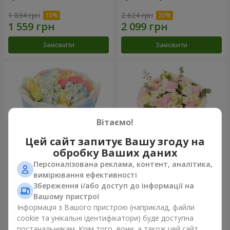
1 834 грн
2 624 грн
Замовити
Замовити
Вітаємо!
Цей сайт запитує Вашу згоду на
обробку Ваших даних
Персоналізована реклама, контент, аналітика,
Букет "Небесна блакить"
Букет "Secret"
вимірювання ефективності
Збереження і/або доступ до інформації на
5 014 грн
2 510 грн
Вашому пристрої
Інформація з Вашого пристрою (наприклад, файли
cookie та унікальні ідентифікатори) буде доступна
Замовити
Замовити
постачальникам. Крім того, вони, а також цей сайт