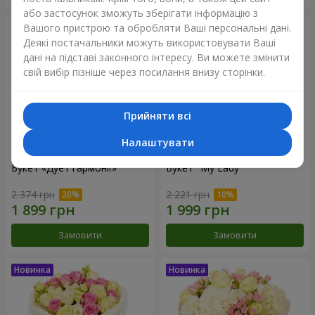
або застосунок зможуть зберігати інформацію з
Вашого пристрою та обробляти Ваші персональні дані.
Деякі постачальники можуть використовувати Ваші
дані на підставі законного інтересу. Ви можете змінити
свій вибір пізніше через посилання внизу сторінки.
Прийняти всі
Налаштувати
Букет «Дует гармонії»
Букет "My Lady"
2 374 грн
2 221 грн
Замовити
Замовити