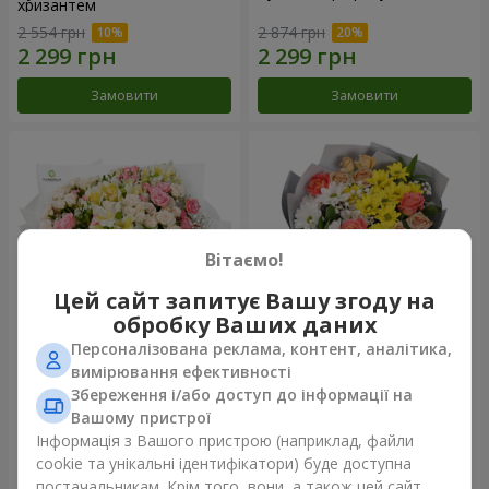
хризантем
2 554 грн
2 874 грн
Замовити
Замовити
Вітаємо!
Цей сайт запитує Вашу згоду на
обробку Ваших даних
Персоналізована реклама, контент, аналітика,
Букет "Хрещатик"
Букет "Ми та літо"
вимірювання ефективності
Збереження і/або доступ до інформації на
13 570 грн
4 732 грн
Вашому пристрої
Інформація з Вашого пристрою (наприклад, файли
cookie та унікальні ідентифікатори) буде доступна
Замовити
Замовити
постачальникам. Крім того, вони, а також цей сайт