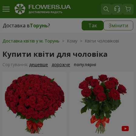
Доставка в
Торунь
?
Так
Змінити
Доставка в
Торунь
|
безкоштовно
Доставка квітів у м. Торунь
> Кому > Квіти чоловікові
Купити квіти для чоловіка
Сортування:
дешевше
дорожче
популярні