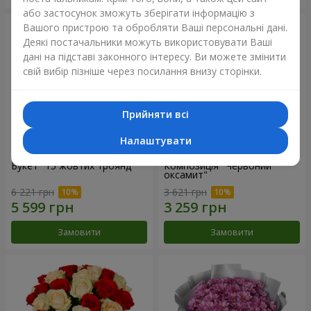
або застосунок зможуть зберігати інформацію з
Вашого пристрою та обробляти Ваші персональні дані.
Деякі постачальники можуть використовувати Ваші
дані на підставі законного інтересу. Ви можете змінити
свій вибір пізніше через посилання внизу сторінки.
Прийняти всі
Налаштувати
Букет "15 жовтих троянд"
Композиція "Червоний
оксамит"
6 221 грн
3 621 грн
Замовити
Замовити