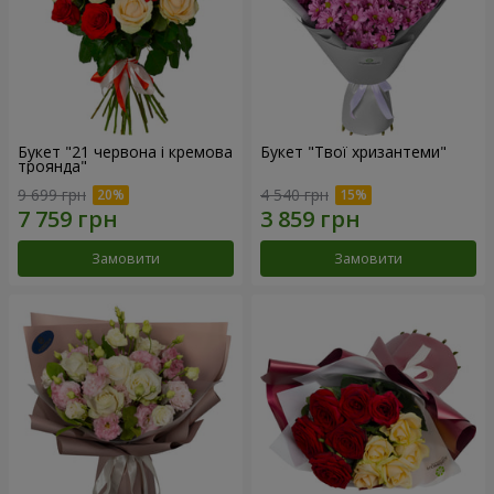
Букет "21 червона і кремова
Букет "Твої хризантеми"
троянда"
9 699 грн
4 540 грн
Замовити
Замовити