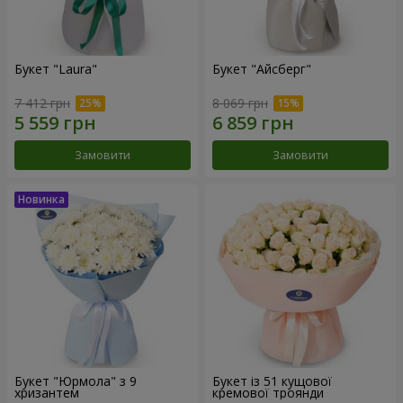
Букет "Laura"
Букет "Айсберг"
7 412 грн
8 069 грн
Замовити
Замовити
Букет "Юрмола" з 9
Букет із 51 кущової
хризантем
кремової троянди