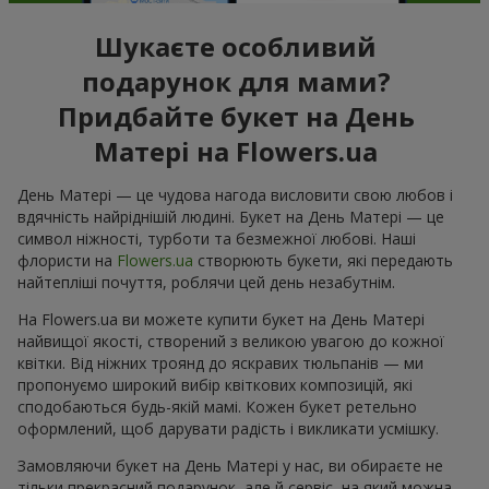
Шукаєте особливий
подарунок для мами?
Придбайте букет на День
Матері на Flowers.ua
День Матері — це чудова нагода висловити свою любов і
вдячність найріднішій людині. Букет на День Матері — це
символ ніжності, турботи та безмежної любові. Наші
флористи на
Flowers.ua
створюють букети, які передають
найтепліші почуття, роблячи цей день незабутнім.
На Flowers.ua ви можете купити букет на День Матері
найвищої якості, створений з великою увагою до кожної
квітки. Від ніжних троянд до яскравих тюльпанів — ми
пропонуємо широкий вибір квіткових композицій, які
сподобаються будь-якій мамі. Кожен букет ретельно
оформлений, щоб дарувати радість і викликати усмішку.
Замовляючи букет на День Матері у нас, ви обираєте не
тільки прекрасний подарунок, але й сервіс, на який можна