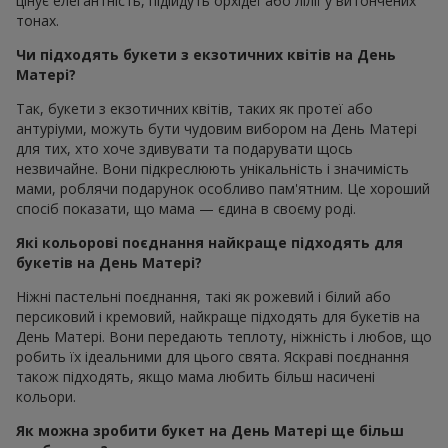
цінує елегантність, підійдуть орхідеї або лілії у витончених
тонах.
Чи підходять букети з екзотичних квітів на День
Матері?
Так, букети з екзотичних квітів, таких як протеї або
антуріуми, можуть бути чудовим вибором на День Матері
для тих, хто хоче здивувати та подарувати щось
незвичайне. Вони підкреслюють унікальність і значимість
мами, роблячи подарунок особливо пам'ятним. Це хороший
спосіб показати, що мама — єдина в своєму роді.
Які кольорові поєднання найкраще підходять для
букетів на День Матері?
Ніжні пастельні поєднання, такі як рожевий і білий або
персиковий і кремовий, найкраще підходять для букетів на
День Матері. Вони передають теплоту, ніжність і любов, що
робить їх ідеальними для цього свята. Яскраві поєднання
також підходять, якщо мама любить більш насичені
кольори.
Як можна зробити букет на День Матері ще більш