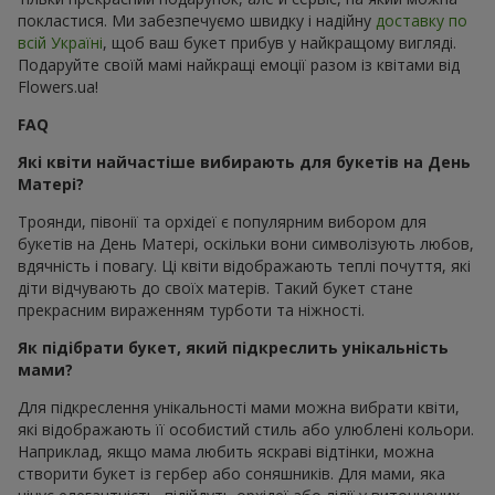
покластися. Ми забезпечуємо швидку і надійну
доставку по
всій Україні
, щоб ваш букет прибув у найкращому вигляді.
Подаруйте своїй мамі найкращі емоції разом із квітами від
Flowers.ua!
FAQ
Які квіти найчастіше вибирають для букетів на День
Матері?
Троянди, півонії та орхідеї є популярним вибором для
букетів на День Матері, оскільки вони символізують любов,
вдячність і повагу. Ці квіти відображають теплі почуття, які
діти відчувають до своїх матерів. Такий букет стане
прекрасним вираженням турботи та ніжності.
Як підібрати букет, який підкреслить унікальність
мами?
Для підкреслення унікальності мами можна вибрати квіти,
які відображають її особистий стиль або улюблені кольори.
Наприклад, якщо мама любить яскраві відтінки, можна
створити букет із гербер або соняшників. Для мами, яка