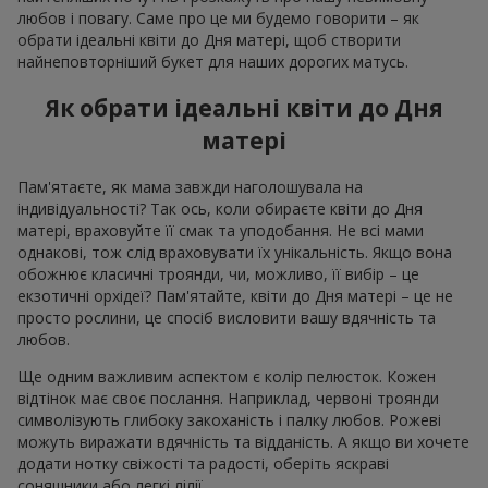
любов і повагу. Саме про це ми будемо говорити – як
обрати ідеальні квіти до Дня матері, щоб створити
найнеповторніший букет для наших дорогих матусь.
Як обрати ідеальні квіти до Дня
матері
Пам'ятаєте, як мама завжди наголошувала на
індивідуальності? Так ось, коли обираєте квіти до Дня
матері, враховуйте її смак та уподобання. Не всі мами
однакові, тож слід враховувати їх унікальність. Якщо вона
обожнює класичні троянди, чи, можливо, її вибір – це
екзотичні орхідеї? Пам'ятайте, квіти до Дня матері – це не
просто рослини, це спосіб висловити вашу вдячність та
любов.
Ще одним важливим аспектом є колір пелюсток. Кожен
відтінок має своє послання. Наприклад, червоні троянди
символізують глибоку закоханість і палку любов. Рожеві
можуть виражати вдячність та відданість. А якщо ви хочете
додати нотку свіжості та радості, оберіть яскраві
соняшники або легкі лілії.