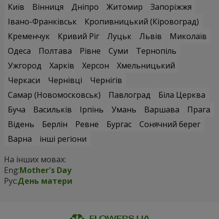
Київ
Вінниця
Дніпро
Житомир
Запоріжжя
Івано-Франківськ
Кропивницький (Кіровоград)
Кременчук
Кривий Ріг
Луцьк
Львів
Миколаїв
Одеса
Полтава
Рівне
Суми
Тернопіль
Ужгород
Харків
Херсон
Хмельницький
Черкаси
Чернівці
Чернігів
Самар (Новомосковськ)
Павлоград
Біла Церква
Буча
Васильків
Ірпінь
Умань
Варшава
Прага
Відень
Берлін
Ревне
Бургас
Сонячний берег
Варна
інші регіони
На інших мовах:
Eng:
Mother's Day
Рус:
День матери