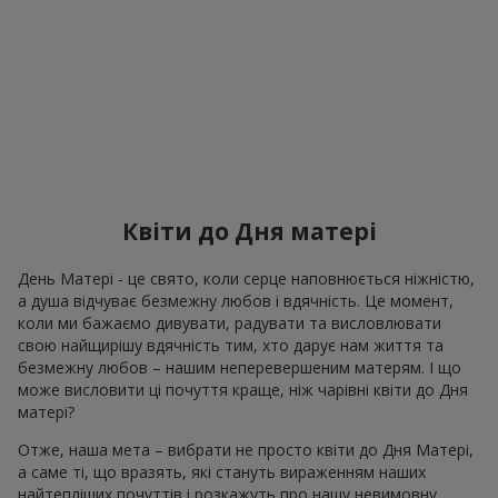
Квіти до Дня матері
День Матері - це свято, коли серце наповнюється ніжністю,
а душа відчуває безмежну любов і вдячність. Це момент,
коли ми бажаємо дивувати, радувати та висловлювати
свою найщирішу вдячність тим, хто дарує нам життя та
безмежну любов – нашим неперевершеним матерям. І що
може висловити ці почуття краще, ніж чарівні квіти до Дня
матері?
Отже, наша мета – вибрати не просто квіти до Дня Матері,
а саме ті, що вразять, які стануть вираженням наших
найтепліших почуттів і розкажуть про нашу невимовну