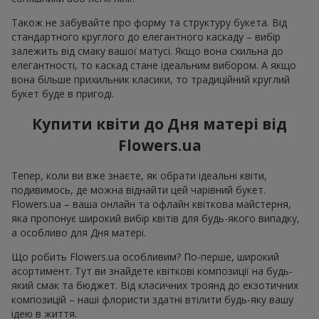
Також не забувайте про форму та структуру букета. Від
стандартного круглого до елегантного каскаду – вибір
залежить від смаку вашої матусі. Якщо вона схильна до
елегантності, то каскад стане ідеальним вибором. А якщо
вона більше прихильник класики, то традиційний круглий
букет буде в пригоді.
Купити квіти до Дня матері від
Flowers.ua
Тепер, коли ви вже знаєте, як обрати ідеальні квіти,
подивимось, де можна віднайти цей чарівний букет.
Flowers.ua – ваша онлайн та офлайн квіткова майстерня,
яка пропонує широкий вибір квітів для будь-якого випадку,
а особливо для Дня матері.
Що робить Flowers.ua особливим? По-перше, широкий
асортимент. Тут ви знайдете квіткові композиції на будь-
який смак та бюджет. Від класичних троянд до екзотичних
композицій – наші флористи здатні втілити будь-яку вашу
ідею в життя.