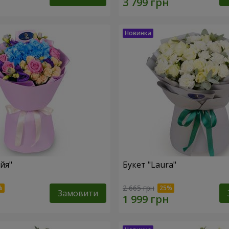
йя"
Букет "Laura"
2 665 грн
Замовити