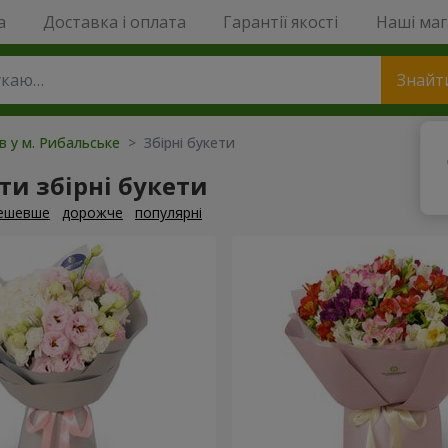
a
Доставка і оплата
Гарантії якості
Наші ма
Знайт
ів у м. Рибальське
> Збірні букети
и збірні букети
ешевше
дорожче
популярні