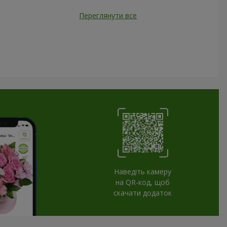
Переглянути все
Наведіть камеру
на QR-код, щоб
скачати додаток