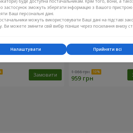
ікатори) буде доступна постачальникам. Крім того, вони, а тако
бо застосунок зможуть зберігати інформацію з Вашого пристрою
ти Ваші персональні дані.
постачальники можуть використовувати Ваші дані на підставі зак
у. Ви можете змінити свій вибір пізніше через посилання внизу ст
Налаштувати
Прийняти всі
ола" з 9 хризантем
Букет "Біла гортензія"
1 066 грн
Замовити