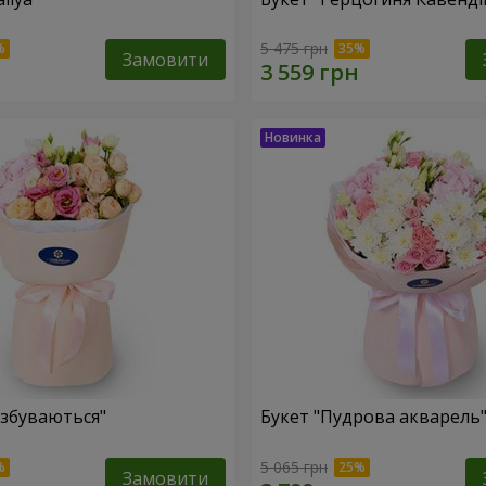
5 475 грн
Замовити
 збуваються"
Букет "Пудрова акварель
5 065 грн
Замовити