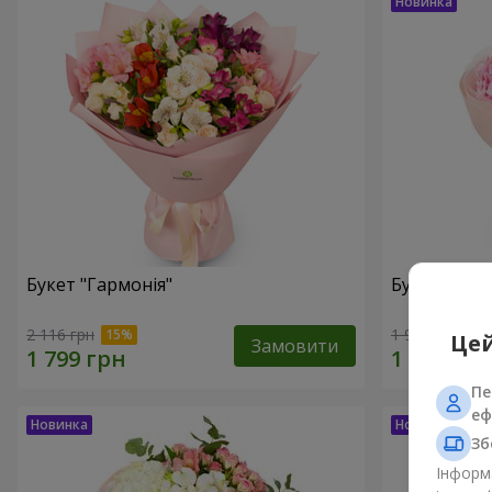
Букет "Гармонія"
Букет "El M
2 116 грн
1 999 грн
Цей
Замовити
Пе
еф
Зб
Інформа