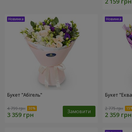
Букет "Абігель"
Букет "Еква
4 799 грн
2 775 грн
Замовити