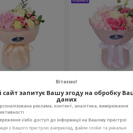
onte"
Букет "Margaret"
Вітаємо!
1 843 грн
 сайт запитує Вашу згоду на обробку В
Замовити
даних
рсоналізована реклама, контент, аналітика, вимірювання
ективності
ереження і/або доступ до інформації на Вашому пристрої
ція з Вашого пристрою (наприклад, файли cookie та унікальні