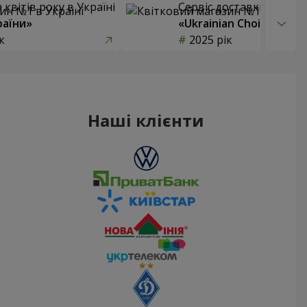
квітів року в Україні
Сервіс доставки квітів
раїни»
«Ukrainian Choice»
к
2025 рік
Наші клієнти