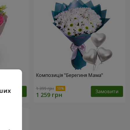
Композиція "Берегиня Мама"
1 399 грн
аших
Замовити
Замовити