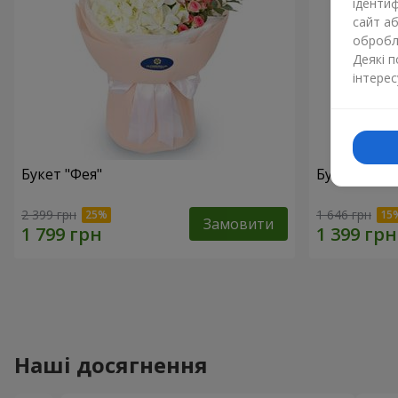
ідентиф
сайт а
обробля
Деякі 
інтерес
Букет "Фея"
Букет "Юрм
2 399 грн
1 646 грн
Замовити
Наші досягнення