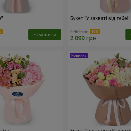
e"
Букет "У захваті від тебе!"
2 469 грн
Замовити
liya"
Букет "Герцогиня Кавенді