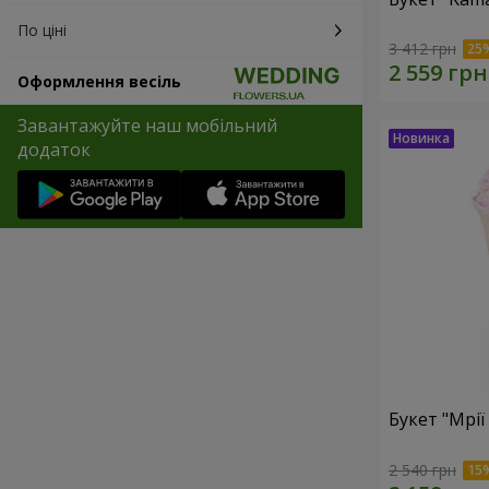
По ціні
3 412 грн
Оформлення весіль
Завантажуйте наш мобільний
додаток
Букет "Мрії
2 540 грн