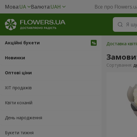
Мова:
UA
Валюта:
UAH
Все про Flowers.u
Акційні букети
Доставка квіт
Замовит
Новинки
Сортування:
д
Оптові ціни
ХІТ продажів
Квіти коханій
День народження
Букети тижня