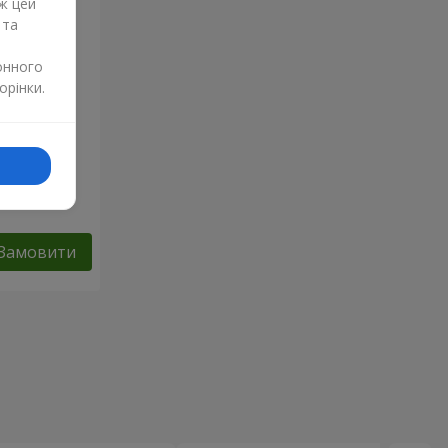
ж цей
 та
онного
орінки.
Замовити