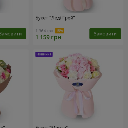
Букет "Леді Грей"
1 364 грн
Замовити
Замовити
ш"
Букет "Марта"