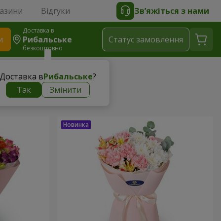
газини
Відгуки
Зв’яжіться з нами
Доставка в
и
Рибальське
Статус замовлення
безкоштовно
Доставка в
Рибальське
?
Так
Змінити