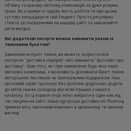
об'ємну та красиву квіткову композицію за дуже розумні
гроші. Ви отримуєте чудову якість роботи та при цьому
суттєво заощаджуєте свій бюджет. Просто регулярно
стежте за оновленнями на нашому сайті та замовляйте
квіти вигідно.
Які додаткові послуги можна замовити разом із
тижневим букетом?
Замовляючи букет тижня, ви можете скористатися
послугою "доставка сюрприз" або замовити "фотозвіт про
доставку". Крім того, як і при замовленні будь-якої іншої
квіткової композиції, є можливість доповнити букет тижня
авторською листівкою чи оригінальним подарунком. Наш
квітковий сервіс пропонує без проблем додатково додати
до квітів смачні солодощі або м'які іграшки з нашого
каталогу. Усі ці корисні опції легко вибрати в один клік під
час покупки на сайті. Наша кур'єрська доставка по Полігону
привезе весь святковий комплект в ідеальному та свіжому
вигляді.