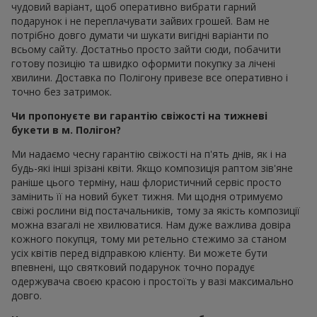
чудовий варіант, щоб оперативно вибрати гарний
подарунок і не переплачувати зайвих грошей. Вам не
потрібно довго думати чи шукати вигідні варіанти по
всьому сайту. Достатньо просто зайти сюди, побачити
готову позицію та швидко оформити покупку за лічені
хвилини. Доставка по Полігону привезе все оперативно і
точно без затримок.
Чи пропонуєте ви гарантію свіжості на тижневі
букети в м. Полігон?
Ми надаємо чесну гарантію свіжості на п'ять днів, як і на
будь-які інші зрізані квіти. Якщо композиція раптом зів'яне
раніше цього терміну, наш флористичний сервіс просто
замінить її на новий букет тижня. Ми щодня отримуємо
свіжі рослини від постачальників, тому за якість композиції
можна взагалі не хвилюватися. Нам дуже важлива довіра
кожного покупця, тому ми ретельно стежимо за станом
усіх квітів перед відправкою клієнту. Ви можете бути
впевнені, що святковий подарунок точно порадує
одержувача своєю красою і простоїть у вазі максимально
довго.