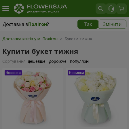
Доставка в
Полігон
?
Так
Змінити
Доставка в
Полігон
|
безкоштовно
Доставка квітів у м. Полігон
> Букети тижня
Купити букет тижня
Сортування:
дешевше
дорожче
популярні