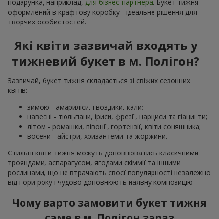
подарунка, наприклад,
для бізнес-партнера
. Букет тижня
оформлений в крафтову коробку - ідеальне рішення для
творчих особистостей.
Які квіти зазвичай входять у
тижневий букет в м. Полігон?
Зазвичай, букет тижня складається зі свіжих сезонних
квітів:
зимою - амариліси, гвоздики, кали;
навесні - тюльпани, іриси, фрезії, нарциси та гіацинти;
літом - ромашки, півонії, гортензії, квіти соняшника;
восени - айстри, хризантеми та жоржини.
Стильні квіти тижня можуть доповнюватись класичними
трояндами, аспарагусом, ягодами скіммії та іншими
рослинами, що не втрачають своєї популярності незалежно
від пори року і чудово доповнюють наявну композицію
Чому варто замовити букет тижня
саме в м. Полігон зараз