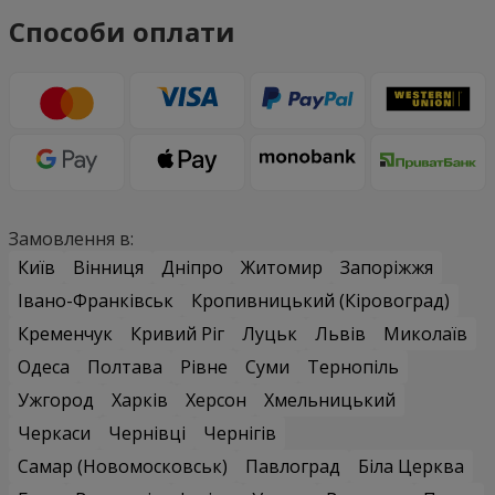
Способи оплати
Замовлення в:
Київ
Вінниця
Дніпро
Житомир
Запоріжжя
Івано-Франківськ
Кропивницький (Кіровоград)
Кременчук
Кривий Ріг
Луцьк
Львів
Миколаїв
Одеса
Полтава
Рівне
Суми
Тернопіль
Ужгород
Харків
Херсон
Хмельницький
Черкаси
Чернівці
Чернігів
Самар (Новомосковськ)
Павлоград
Біла Церква