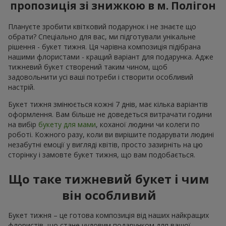
пропозиція зі знижкою в м. Полігон
Плануєте зробити квітковий подарунок і не знаєте що
обрати? Спеціально для вас, ми підготували унікальне
рішення - букет тижня. Ця чарівна композиція підібрана
нашими флористами - кращий варіант для подарунка. Адже
тижневий букет створений таким чином, щоб
задовольнити усі ваші потреби і створити особливий
настрій.
Букет тижня змінюється кожні 7 днів, має кілька варіантів
оформлення. Вам більше не доведеться витрачати години
на вибір
букету для мами
, коханої людини чи колеги по
роботі. Кожного разу, коли ви вирішите подарувати людині
незабутні емоції у вигляді квітів, просто зазирніть на цю
сторінку і замовте букет тижня, що вам подобається.
Що таке тижневий букет і чим
він особливий
Букет тижня – це готова композиція від наших найкращих
флористів, що стане чудовим подарунком для вашої