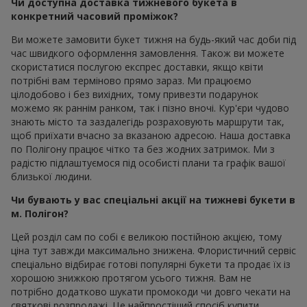
Чи доступна доставка тижневого букета в
конкретний часовий проміжок?
Ви можете замовити букет тижня на будь-який час доби під
час швидкого оформлення замовлення. Також ви можете
скористатися послугою експрес доставки, якщо квіти
потрібні вам терміново прямо зараз. Ми працюємо
цілодобово і без вихідних, тому привезти подарунок
можемо як раннім ранком, так і пізно вночі. Кур'єри чудово
знають місто та заздалегідь розраховують маршрути так,
щоб приїхати вчасно за вказаною адресою. Наша доставка
по Полігону працює чітко та без жодних затримок. Ми з
радістю підлаштуємося під особисті плани та графік вашої
близької людини.
Чи бувають у вас спеціальні акції на тижневі букети в
м. Полігон?
Цей розділ сам по собі є великою постійною акцією, тому
ціна тут завжди максимально знижена. Флористичний сервіс
спеціально відбирає готові популярні букети та продає їх із
хорошою знижкою протягом усього тижня. Вам не
потрібно додатково шукати промокоди чи довго чекати на
святкові розпродажі. Це найпростіший спосіб купити