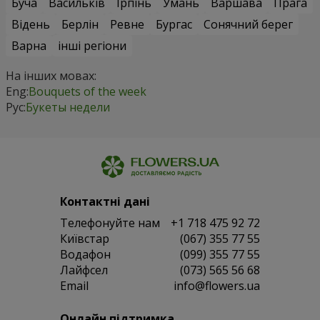
Буча
Васильків
Ірпінь
Умань
Варшава
Прага
Відень
Берлін
Ревне
Бургас
Сонячний берег
Варна
інші регіони
На інших мовах:
Eng:
Bouquets of the week
Рус:
Букеты недели
Контактні дані
Телефонуйте нам
+1 718 475 92 72
Київстар
(067) 355 77 55
Водафон
(099) 355 77 55
Лайфсел
(073) 565 56 68
Email
info@flowers.ua
Онлайн підтримка