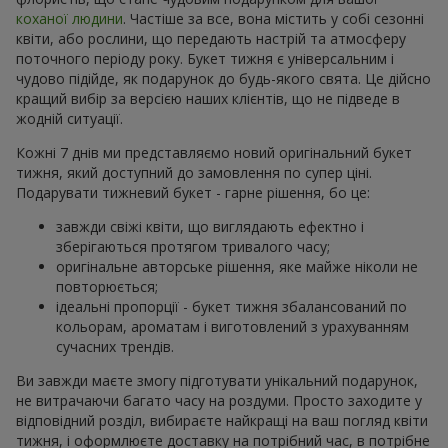
коханої людини
. Частіше за все, вона містить у собі сезонні
квіти, або рослини, що передають настрій та атмосферу
поточного періоду року. Букет тижня є універсальним і
чудово підійде, як подарунок до будь-якого свята. Це дійсно
кращий вибір за версією наших клієнтів, що не підведе в
жодній ситуації.
Кожні 7 днів ми представляємо новий оригінальний букет
тижня, який доступний до замовлення по супер ціні.
Подарувати тижневий букет - гарне рішення, бо це:
завжди свіжі квіти, що виглядають ефектно і
зберігаються протягом тривалого часу;
оригінальне авторське рішення, яке майже ніколи не
повторюється;
ідеальні пропорції - букет тижня збалансований по
кольорам, ароматам і виготовлений з урахуванням
сучасних трендів.
Ви завжди маєте змогу підготувати унікальний подарунок,
не витрачаючи багато часу на роздуми. Просто заходите у
відповідний розділ, вибираєте найкращі на ваш погляд квіти
тижня, і оформлюєте доставку на потрібний час, в потрібне