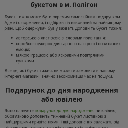
букетом в м. Полігон
Букет тижня може бути окремим самостійним подарунком.
Адже і оформлення, і підбір квітів виконаний на найвищому
рівні, щоб одержувач був у захваті. Доповніть букет тижня:
авторською листівкою зі словами привітання;
коробкою цукерок для гарного настрою і позитивних
емоцій;
м’якою іграшкою або яскравими повітряними
кульками.
Все це, як і букет тижня, ви можете замовити в нашому
інтернет-магазині, значно зекономивши час на пошуки.
Подарунок до дня народження
або ювілею
Якщо плануєте
подарунок до дня народження
чи ювілею,
обов’язково доповніть тижневий букет листівкою з
найщирішими привітаннями. Інші доповнення залежать від
віку людини, ваших стосунків з нею та індивідуальних