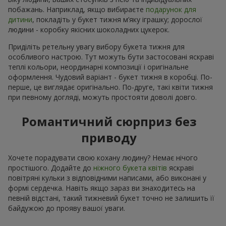
побажань. Наприклад, якщо вибираєте
подарунок для
дитини
, покладіть у букет тижня м’яку іграшку; дорослої
людини - коробку якісних шоколадних цукерок.
Приділіть ретельну увагу вибору букета тижня для
особливого настрою. Тут можуть бути застосовані яскраві
теплі кольори, неординарні композиції і оригінальне
оформлення. Чудовий варіант - букет тижня в коробці. По-
перше, це виглядає оригінально. По-друге, такі квіти тижня
при певному догляді, можуть простояти доволі довго.
Романтичний сюрприз без
приводу
Хочете порадувати свою кохану людину? Немає нічого
простішого. Додайте до
ніжного букета квітів
яскраві
повітряні кульки з відповідними написами, або виконані у
формі сердечка. Навіть якщо зараз ви знаходитесь на
певній відстані, такий тижневий букет точно не залишить її
байдужою до прояву вашої уваги.