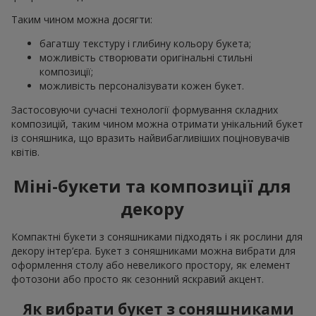
Таким чином можна досягти:
багатшу текстуру і глибину кольору букета;
можливість створювати оригінальні стильні
композиції;
можливість персоналізувати кожен букет.
Застосовуючи сучасні технології формування складних
композицій, таким чином можна отримати унікальний букет
із соняшника, що вразить найвибагливіших поціновувачів
квітів.
Міні-букети та композиції для
декору
Компактні букети з соняшниками підходять і як рослини для
декору інтер’єра. Букет з соняшниками можна вибрати для
оформлення столу або невеликого простору, як елемент
фотозони або просто як сезонний яскравий акцент.
Як вибрати букет з соняшниками