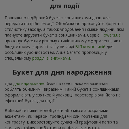
для події
Правильно підібраний букет з соняшниками дозволяє
передати потрібні емоції. Обов’язково враховуйте формат і
стилистику заходу, а також уподобання і смаки людини, якій
плануєте дарувати букет з соняшниками. Сервіс
Flowers.ua
пропонує букети у різному стилістичному оформленні, як в
бюджетному форматі та і у вигляді
ВІП композицій
для
особливих урочистостей. А ще багато пропозицій у
спеціальному
розділі зі знижками
.
Букет для дня народження
Для
дня народження
букет з соняшниками зазвичай
роблять об’ємним і виразним. Такий букет з соняшниками
оформлюють у святковій упаковці, перетворюючи його на
ефектний букет для події.
Вибирайте пишні монобукети або мікси з яскравими
акцентами, як червоні троянди чи сині гортензії для
контрасту. Використовуйте сучасний крафтовий папір та
стильну стрічку, щоб створити відчуття свята та