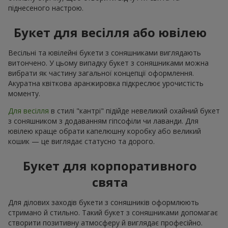
піднесеного настрою.
Букет для весілля або ювілею
Весільні та ювілейні букети з соняшниками виглядають
витончено. У цьому випадку букет з соняшниками можна
вибрати як частину загальної концепції оформлення.
Акуратна квіткова аранжировка підкреслює урочистість
моменту.
Для весілля
в стилі "кантрі" підійде невеликий охайний букет
з соняшником з додаванням гіпсофіли чи лаванди. Для
ювілею краще обрати капелюшну коробку або великий
кошик — це виглядає статусно та дорого.
Букет для корпоративного
свята
Для ділових заходів букети з соняшників оформлюють
стримано й стильно. Такий букет з соняшниками допомагає
створити позитивну атмосферу й виглядає професійно.