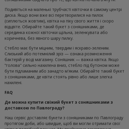
Подивіться на маленькі трубчасті квіточки в самому центрі
диска. Якщо вони вже всі перетворилися на пилок
(сиплються жовтим), квітка на піку свого життя і скоро
відцвіте. Обирайте такий букет з соняшниками, де
серединка кожної квіточки щільна, зеленкувата або
коричнева, без явного шару пилку.
Стебло має бути міцним, твердим і яскраво-зеленим.
Слизький або потемнілий зріз — ознака розмноження
бактерій у воді магазину. Соняшник — важка квітка. Якщо
“голова" сильно нахилена вниз, стебло під бутоном може
бути підламаним або занадто м'яким. Обирайте такий букет
з соняшниками, де квіти стоять рівно або лише злегка
нахилені.
FAQ
Де можна купити свіжий букет з соняшниками з
доставкою по Павлограду?
Наш сервіс доставляє букети з соняшниками по Павлограду
протягом доби, або швидше, щоб ви могли отримати свої