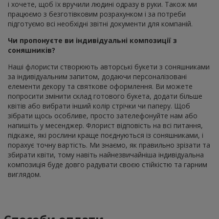
і хочете, щоб їх вручили людині одразу в руки. Також ми
працюємо з безготівковим розрахунком і за потреби
підготуємо всі необхідні звітні документи для компаній.
Чи пропонуєте ви індивідуальні композиції з
соняшників?
Наші флористи створюють авторські букети з соняшниками
за індивідуальним запитом, додаючи персоналізовані
елементи декору та святкове оформлення. Ви можете
попросити змінити склад готового букета, додати більше
квітів або вибрати інший колір стрічки чи паперу. Щоб
зібрати щось особливе, просто зателефонуйте нам або
напишіть у месенджер. Флорист відповість на всі питання,
підкаже, які рослини краще поєднуються із соняшниками, і
порахує точну вартість. Ми знаємо, як правильно зрізати та
збирати квіти, тому навіть найнезвичайніша індивідуальна
композиція буде довго радувати своєю стійкістю та гарним
виглядом.