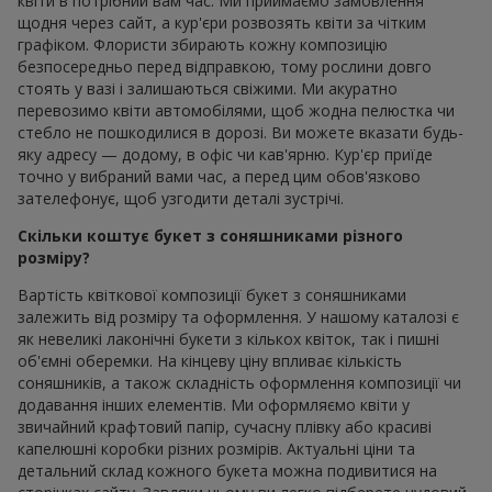
квіти в потрібний вам час. Ми приймаємо замовлення
щодня через сайт, а кур'єри розвозять квіти за чітким
графіком. Флористи збирають кожну композицію
безпосередньо перед відправкою, тому рослини довго
стоять у вазі і залишаються свіжими. Ми акуратно
перевозимо квіти автомобілями, щоб жодна пелюстка чи
стебло не пошкодилися в дорозі. Ви можете вказати будь-
яку адресу — додому, в офіс чи кав'ярню. Кур'єр приїде
точно у вибраний вами час, а перед цим обов'язково
зателефонує, щоб узгодити деталі зустрічі.
Скільки коштує букет з соняшниками різного
розміру?
Вартість квіткової композиції букет з соняшниками
залежить від розміру та оформлення. У нашому каталозі є
як невеликі лаконічні букети з кількох квіток, так і пишні
об'ємні оберемки. На кінцеву ціну впливає кількість
соняшників, а також складність оформлення композиції чи
додавання інших елементів. Ми оформляємо квіти у
звичайний крафтовий папір, сучасну плівку або красиві
капелюшні коробки різних розмірів. Актуальні ціни та
детальний склад кожного букета можна подивитися на