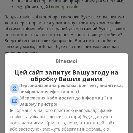
вітання зі спортивним чи професійним досягненням;
офіційних подій і
корпоративів
.
Завдяки зміні квіткової аранжировки букет з соняшниками
легко перетворюється у лаконічну стриману композицію з
чіткими лініями або в яскравий декоративний букет, з яким
не соромно зізнатись в коханні. Не знаєте як це зробити?
Звертайтесь до наших флористів. Вони вміють робити
квіткову магію, щоб ваш букет з соняшниками виглядав
неперевершено.
Вітаємо!
Види букетів з соняшниками
Цей сайт запитує Вашу згоду на
обробку Ваших даних
Асортимент
Flowers.ua
дозволяє вибрати букети з
соняшниками у різних стилях. На наших сторінках ви можете
Персоналізована реклама, контент, аналітика,
знайти:
вимірювання ефективності
Збереження і/або доступ до інформації на
моно букети з 7, 9 або 11 квітів;
Вашому пристрої
ніжні композиції доповненні сезонними рослинами;
Інформація з Вашого пристрою (наприклад, файли
витончені поєднання з класичними трояндами;
cookie та унікальні ідентифікатори) буде доступна
яскраві букети з паростками ніжної зелені.
постачальникам. Крім того, вони, а також цей сайт
Єдиний нюанс, соняшники — це сезонні квіти, які доступні
або застосунок зможуть зберігати інформацію з