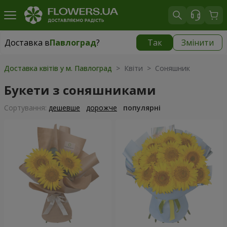
Доставка в
Павлоград
?
Так
Змінити
Доставка в
Павлоград
|
безкоштовно
Доставка квітів у м. Павлоград
> Квіти > Соняшник
Букети з соняшниками
Сортування:
дешевше
дорожче
популярні