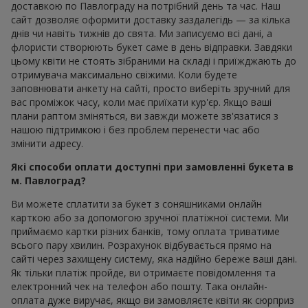
доставкою по Павлограду на потрібний день та час. Наш
сайт дозволяє оформити доставку заздалегідь — за кілька
днів чи навіть тижнів до свята. Ми записуємо всі дані, а
флористи створюють букет саме в день відправки. Завдяки
цьому квіти не стоять зібраними на складі і приїжджають до
отримувача максимально свіжими. Коли будете
заповнювати анкету на сайті, просто виберіть зручний для
вас проміжок часу, коли має приїхати кур'єр. Якщо ваші
плани раптом зміняться, ви завжди можете зв'язатися з
нашою підтримкою і без проблем перенести час або
змінити адресу.
Які способи оплати доступні при замовленні букета в
м. Павлоград?
Ви можете сплатити за букет з соняшниками онлайн
карткою або за допомогою зручної платіжної системи. Ми
приймаємо картки різних банків, тому оплата триватиме
всього пару хвилин. Розрахунок відбувається прямо на
сайті через захищену систему, яка надійно береже ваші дані.
Як тільки платіж пройде, ви отримаєте повідомлення та
електронний чек на телефон або пошту. Така онлайн-
оплата дуже виручає, якщо ви замовляєте квіти як сюрприз