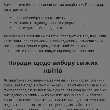
Замовляючи букети з соняшниками онлайн в м. Павлоград,
ви отримуєте:
широкий вибір готових рішень;
можливість індивідуального оформлення;
швидку доставку за адресою.
Кожен букет з соняшниками транспортується так, щоб живі
квіти залишалися свіжими і неушкодженими. Замовляючи у
нас ви гарантовано отримуєте якісний
букет квітів
і
зекономите свій час на пошуки відповідної композиції.
Поради щодо вибору свіжих
квітів
Якісний букет з соняшниками має насичений колір і охайний
зовнішній вигляд. Пелюстки — щільні та спрямовані вбік або
трохи вперед. Якщо вони закручуються назад до стебла або
виглядають млявими — квітка вже давно стоїть.У свіжого
соняшника колір рівномірний і насичений. Будь-які темні або
підсохлі краї пелюсток квітів що складають букет з
соняшниками свідчать про те, що квітка почала в’янути.