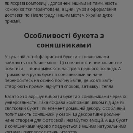
як яскраві композиції, доповнені іншими квітами. Якість
кожної квітки гарантована, а ціни і умови оформлення
доставки по Павлограду і іншим містам України дуже
приємні.
Особливості букета з
соняшниками
У сучасній літній флористиці букети з соняшниками
займають особливе місце. Ці сонячні квіти неможливо не
помітити — вони змінюють настрій з першого погляда. А
тримаючи в руках букет з соняшниками ви наче
переноситесь на осінню поляну квітів, де жовті квіти
створюють приємні відчуття спокою, затишку і тепла.
Багато хто вирішує вибрати букети з соняшниками через їх
універсальність. Така яскрава композиція цілком підійде як
святковий букет і як елемент домашній декору. Особливий
попит мають соняшники у сезон. Ці декоративні рослини
наче створені для фотосесій і незабутніх емоцій. А ще букет
з соняшниками чудово поєднується з іншими натуральними
квітами і підкреслює стиль інтер’єру.