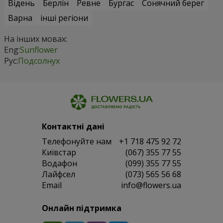
Відень
Берлін
Ревне
Бургас
Сонячний берег
Варна
інші регіони
На інших мовах:
Eng:
Sunflower
Рус:
Подсолнух
Контактні дані
Телефонуйте нам
+1 718 475 92 72
Київстар
(067) 355 77 55
Водафон
(099) 355 77 55
Лайфсел
(073) 565 56 68
Email
info@flowers.ua
Онлайн підтримка