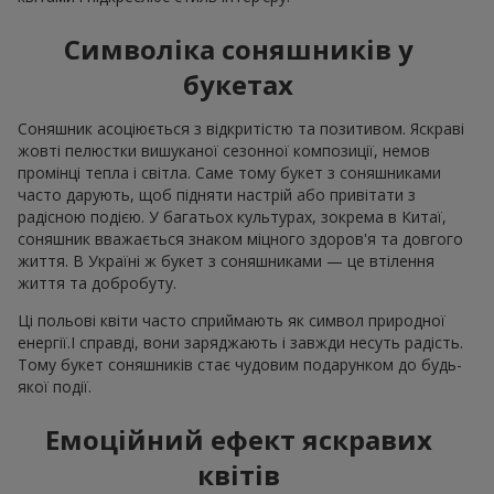
Символіка соняшників у
букетах
Соняшник асоціюється з відкритістю та позитивом. Яскраві
жовті пелюстки вишуканої сезонної композиції, немов
промінці тепла і світла. Саме тому букет з соняшниками
часто дарують, щоб підняти настрій або привітати з
радісною подією. У багатьох культурах, зокрема в Китаї,
соняшник вважається знаком міцного здоров'я та довгого
життя. В Україні ж букет з соняшниками — це втілення
життя та добробуту.
Ці польові квіти часто сприймають як символ природної
енергії.І справді, вони заряджають і завжди несуть радість.
Тому букет соняшників стає чудовим подарунком до будь-
якої події.
Емоційний ефект яскравих
квітів