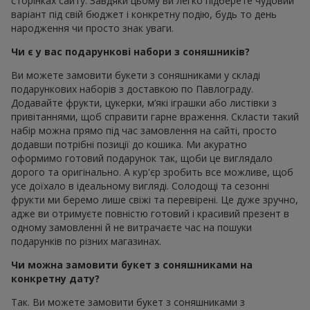
сторінках сайту. Завдяки цьому ви легко підберете чудовий
варіант під свій бюджет і конкретну подію, будь то день
народження чи просто знак уваги.
Чи є у вас подарункові набори з соняшників?
Ви можете замовити букети з соняшниками у складі
подарункових наборів з доставкою по Павлограду.
Додавайте фрукти, цукерки, м’які іграшки або листівки з
привітаннями, щоб справити гарне враження. Скласти такий
набір можна прямо під час замовлення на сайті, просто
додавши потрібні позиції до кошика. Ми акуратно
оформимо готовий подарунок так, щоби це виглядало
дорого та оригінально. А кур'єр зробить все можливе, щоб
усе доїхало в ідеальному вигляді. Солодощі та сезонні
фрукти ми беремо лише свіжі та перевірені. Це дуже зручно,
адже ви отримуєте повністю готовий і красивий презент в
одному замовленні й не витрачаєте час на пошуки
подарунків по різних магазинах.
Чи можна замовити букет з соняшниками на
конкретну дату?
Так. Ви можете замовити букет з соняшниками з