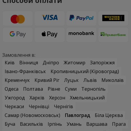
Способи оплати
Замовлення в:
Київ
Вінниця
Дніпро
Житомир
Запоріжжя
Івано-Франківськ
Кропивницький (Кіровоград)
Кременчук
Кривий Ріг
Луцьк
Львів
Миколаїв
Одеса
Полтава
Рівне
Суми
Тернопіль
Ужгород
Харків
Херсон
Хмельницький
Черкаси
Чернівці
Чернігів
Самар (Новомосковськ)
Павлоград
Біла Церква
Буча
Васильків
Ірпінь
Умань
Варшава
Прага