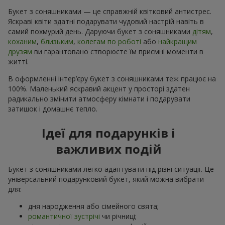
Букет з соняшниками — це справжній квітковий антистрес.
Яскраві квіти здатні подарувати чудовий настрій навіть в
самий похмурий день. Даруючи букет з соняшниками
дітям
,
коханим
,
близьким
,
колегам по роботі
або
найкращим
друзям
ви гарантовано створюєте їм приємні моменти в
житті.
В оформленні інтер’єру букет з соняшниками теж працює на
100%. Маленький яскравий акцент у просторі здатен
радикально змінити атмосферу кімнати і подарувати
затишок і домашнє тепло.
Ідеї для подарунків і
важливих подій
Букет з соняшниками легко адаптувати під різні ситуації. Це
універсальний подарунковий букет, який можна вибрати
для:
дня народження або сімейного свята;
романтичної зустрічі
чи річниці;