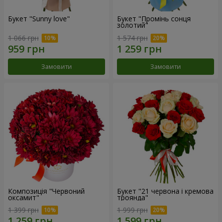
Букет "Sunny love"
Букет "Промінь сонця
золотий"
1 066 грн
1 574 грн
Замовити
Замовити
Композиція "Червоний
Букет "21 червона і кремова
оксамит"
троянда"
1 399 грн
1 999 грн