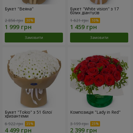
Букет "Веяна"
Букет "White vision" з 17
білих діантусів
2 856 грн
1 621 грн
Замовити
Замовити
Букет "Tokio" з 51 білої
Композиція "Lady in Red"
хризантеми
6 922 грн
3 199 грн