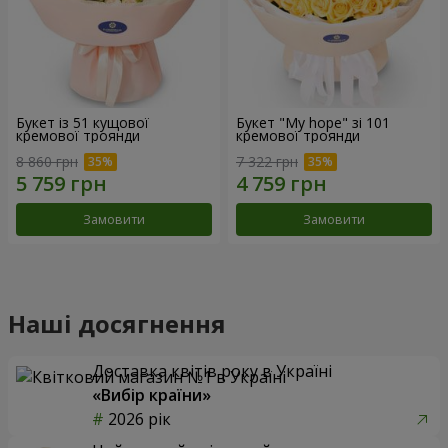
Букет із 51 кущової
Букет "My hope" зі 101
кремової троянди
кремової троянди
8 860 грн
7 322 грн
Замовити
Замовити
Наші досягнення
Доставка квітів року в Україні
«Вибір країни»
2026 рік