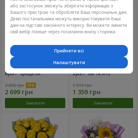
або застосунок зможуть зберігати інформацію з
Вашого пристрою та обробляти Ваші персональні дані.
Деякі постачальники можуть використовувати Ваші
дані на підставі законного інтересу. Ви можете змінити
свій вибір пізніше через посилання внизу сторінки.
Прийняти всі
Налаштувати
Букет "Хрещатик"
Букет "Ми та літо"
3 856 грн
1 510 грн
Замовити
Замовити