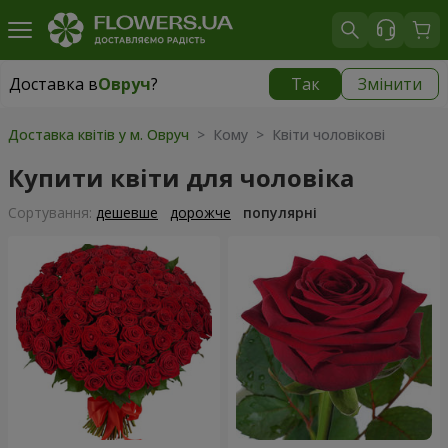
Доставка в
Овруч
?
Так
Змінити
Доставка в
Овруч
|
2001 грн
Доставка квітів у м. Овруч
> Кому > Квіти чоловікові
Купити квіти для чоловіка
Сортування:
дешевше
дорожче
популярні