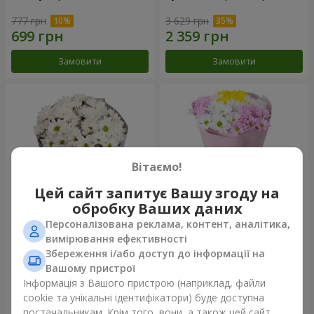
777 грн
3 629 грн
Замовити
Замовити
Вітаємо!
Цей сайт запитує Вашу згоду на
обробку Ваших даних
Персоналізована реклама, контент, аналітика,
Букет "Кіото" з 5 білих
Букет "Пори року"
вимірювання ефективності
хризантем
Збереження і/або доступ до інформації на
999 грн
1 199 грн
Вашому пристрої
Інформація з Вашого пристрою (наприклад, файли
cookie та унікальні ідентифікатори) буде доступна
Замовити
Замовити
постачальникам. Крім того, вони, а також цей сайт