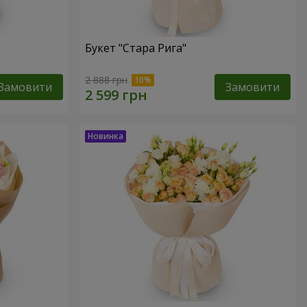
Букет "Стара Рига"
2 888 грн
Замовити
Замовити