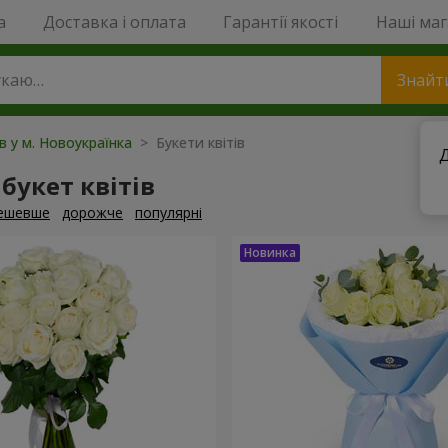
a
Доставка і оплата
Гарантії якості
Наші ма
Знайт
ів у м. Новоукраїнка
> Букети квітів
Д
букет квітів
ешевше
дорожче
популярні