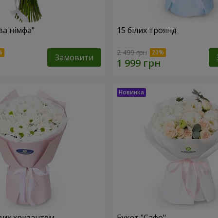
ва німфа"
15 білих троянд
2 499 грн
Замовити
вих хризантем
Букет "Сафо"