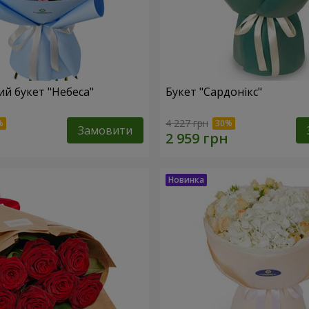
й букет "Небеса"
Букет "Сардонікс"
4 227 грн
Замовити