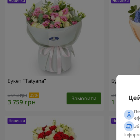
Букет "Tatyana"
Букет "Хмар
5 012 грн
2 665 грн
Цей
Замовити
Пе
еф
Зб
Інформа