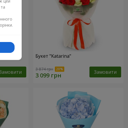
ж цей
 та
онного
орінки.
Букет "Katarina"
3 874 грн
Замовити
Замовити