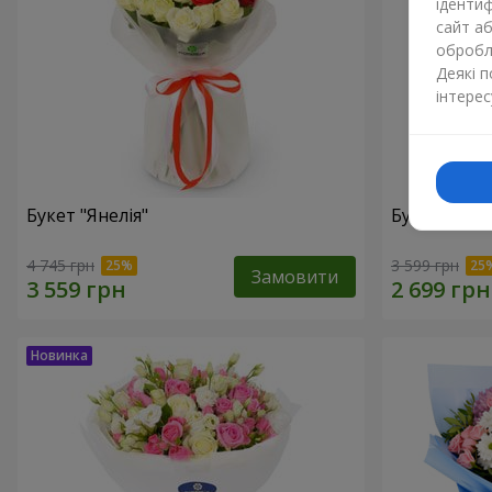
ідентиф
сайт а
обробля
Деякі 
інтерес
Букет "Янелія"
Букет "Щир
4 745 грн
3 599 грн
Замовити