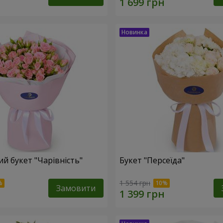
й букет "Чарівність"
Букет "Персеїда"
1 554 грн
Замовити