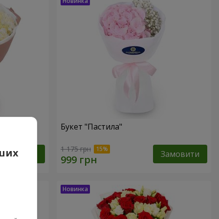
Букет "Пастила"
1 175 грн
аших
Замовити
Замовити