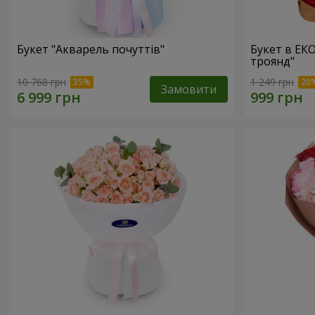
Букет "Акварель почуттів"
Букет в ЕК
троянд"
10 768 грн
1 249 грн
Замовити