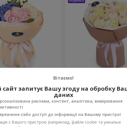
а почуттів"
Букет "Венера"
Вітаємо!
2 999 грн
 сайт запитує Вашу згоду на обробку В
Замовити
даних
рсоналізована реклама, контент, аналітика, вимірювання
ективності
ереження і/або доступ до інформації на Вашому пристрої
ція з Вашого пристрою (наприклад, файли cookie та унікальні