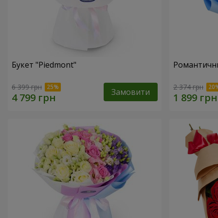
Букет "Piedmont"
Романтични
6 399 грн
2 374 грн
Замовити