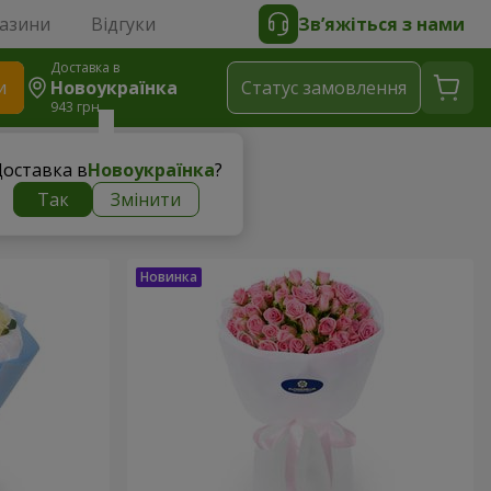
газини
Відгуки
Зв’яжіться з нами
Доставка в
и
Новоукраїнка
Статус замовлення
943 грн
оставка в
Новоукраїнка
?
Так
Змінити