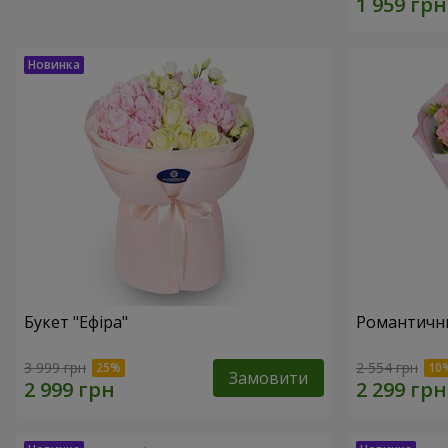
Букет "Ефіра"
Романтични
3 999 грн
2 554 грн
Замовити