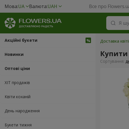
Мова:
UA
Валюта:
UAH
Все про Flowers.u
Акційні букети
Доставка квіт
Купити 
Новинки
Сортування:
д
Оптові ціни
ХІТ продажів
Квіти коханій
День народження
Букети тижня