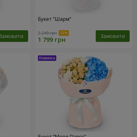
Букет "Шарм"
2 249 грн
Замовити
Замовити
Букет "Moon Dance"