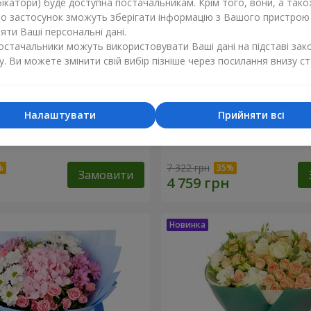
ікатори) буде доступна постачальникам. Крім того, вони, а тако
бо застосунок зможуть зберігати інформацію з Вашого пристрою
ти Ваші персональні дані.
постачальники можуть використовувати Ваші дані на підставі зак
у. Ви можете змінити свій вибір пізніше через посилання внизу ст
Налаштувати
Прийняти всі
ість"
Букет "Tarnis"
7 322 грн
Замовити