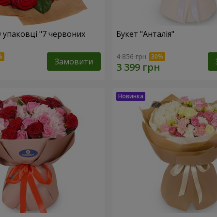
О упаковці "7 червоних
Букет "Анталія"
4 856 грн
Замовити