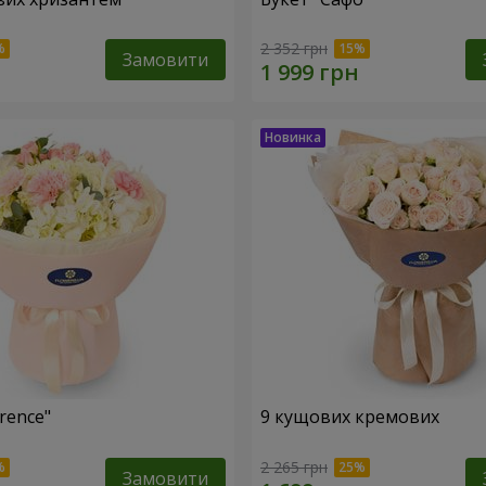
2 352 грн
Замовити
rence"
9 кущових кремових
2 265 грн
Замовити