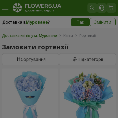
Доставка в
Муроване
?
Так
Змінити
Доставка в
Муроване
|
безкоштовно
Доставка квітів у м. Муроване
> Квіти > Гортензії
Замовити гортензії
Сортування
Підкатегорії