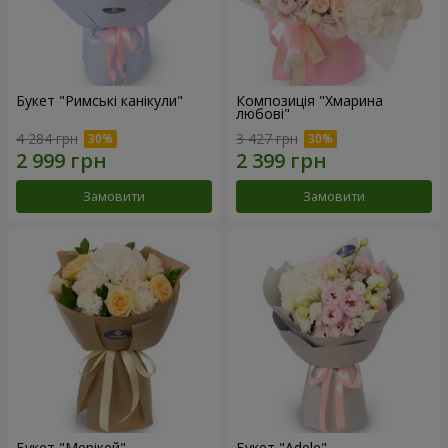
Букет "Римські канікули"
Композиція "Хмарина
любові"
4 284 грн
3 427 грн
Замовити
Замовити
Букет "Мерікей"
Букет "Adele"