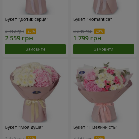
Букет "Дотик серця"
Букет "Romantica"
3 412 грн
2 249 грн
Замовити
Замовити
Букет "Моя душа"
Букет "Її Величність"
2 449 грн
4 141 грн