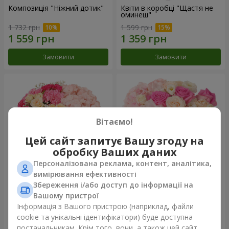
Композиція "Ніжний дотик"
Квіти в коробці "Щастя не
оминеш"
1 732 грн
1 599 грн
Замовити
Замовити
Вітаємо!
Цей сайт запитує Вашу згоду на
обробку Ваших даних
Персоналізована реклама, контент, аналітика,
вимірювання ефективності
Збереження і/або доступ до інформації на
Квіти в коробці "Соломія"
Композиція "Barbie"
Вашому пристрої
2 066 грн
2 479 грн
Інформація з Вашого пристрою (наприклад, файли
cookie та унікальні ідентифікатори) буде доступна
постачальникам. Крім того, вони, а також цей сайт