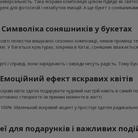
універсальність. Така яскрава композиція цілком підійде як свят
рені для фотосесій і незабутніх емоцій. А ще букет з соняшника
Символіка соняшників у букетах
жовті пелюстки вишуканої сезонної композиції, немов промінці те
єю. У багатьох культурах, зокрема в Китаї, соняшник вважається
гії.І справді, вони заряджають і завжди несуть радість. Тому бу
Емоційний ефект яскравих квітів
скраві квіти здатні подарувати чудовий настрій навіть в самий
нтовано створюєте їм приємні моменти в житті.
 100%. Маленький яскравий акцент у просторі здатен радикально
деї для подарунків і важливих поді