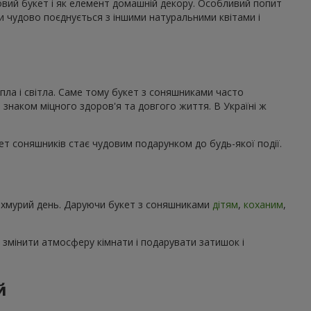
ковий букет і як елемент домашній декору. Особливий попит
ми чудово поєднується з іншими натуральними квітами і
пла і світла. Саме тому букет з соняшниками часто
 знаком міцного здоров'я та довгого життя. В Україні ж
кет соняшників стає чудовим подарунком до будь-якої події.
 похмурий день. Даруючи букет з соняшниками
дітям
,
коханим
,
 змінити атмосферу кімнати і подарувати затишок і
й