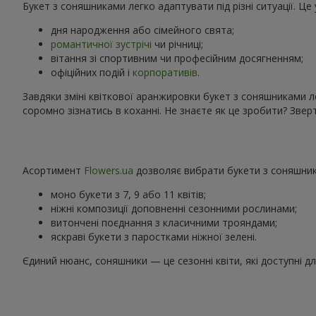
Букет з соняшниками легко адаптувати під різні ситуації. Ц
дня народження або сімейного свята;
романтичної зустрічі
чи річниці;
вітання зі спортивним чи професійним досягненням;
офіційних подій і
корпоративів
.
Завдяки зміні квіткової аранжировки букет з соняшниками л
соромно зізнатись в коханні. Не знаєте як це зробити? Зв
Асортимент
Flowers.ua
дозволяє вибрати букети з соняшника
моно букети з 7, 9 або 11 квітів;
ніжні композиції доповненні сезонними рослинами;
витончені поєднання з класичними трояндами;
яскраві букети з паростками ніжної зелені.
Єдиний нюанс, соняшники — це сезонні квіти, які доступні д