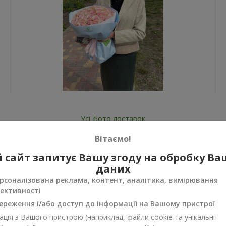
Усі фото доставок
Замовити цей товар
Вітаємо!
 сайт запитує Вашу згоду на обробку В
даних
рсоналізована реклама, контент, аналітика, вимірювання
ективності
ереження і/або доступ до інформації на Вашому пристрої
нуси
ція з Вашого пристрою (наприклад, файли cookie та унікальні