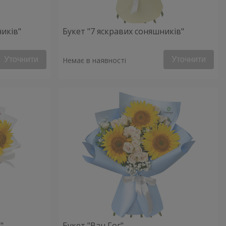
ників"
Букет "7 яскравих соняшників"
Уточнити
Уточнити
Немає в наявності
"
Букет "Ван Гог"