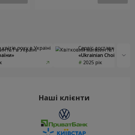
квітів року в Україні
Сервіс доставки квітів
раїни»
«Ukrainian Choice»
к
2025 рік
Наші клієнти