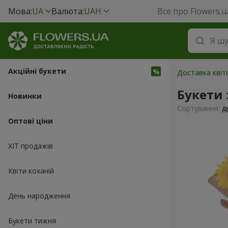
Мова:
UA
Валюта:
UAH
Все про Flowers.u
Акційні букети
Доставка квіті
Букети
Новинки
Сортування:
д
Оптові ціни
ХІТ продажів
Квіти коханій
День народження
Букети тижня