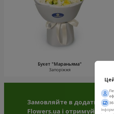
Букет "Мараньяма"
Запоріжжя
Цей
Пе
еф
Замовляйте в додатку
Зб
Flowers.ua і отримуйте бо
Інформа