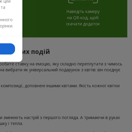
ж цей
 та
Наведіть камеру
на QR-код, щоб
онного
скачати додаток
орінки.
вяткових подій
 робите ставку на емоцію, яку складно переплутати з чимось
а вибрати як універсальний подарунок з квітів: він поєднує
композиції, доповнені іншими квітами. Якість кожної квітки
ни змінюють настрій з першого погляда. А тримаючи в руках
ку і тепла.