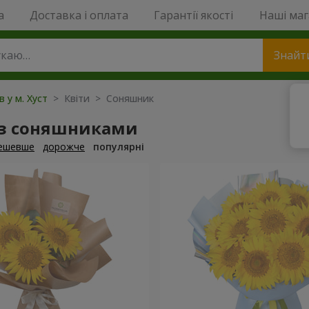
a
Доставка і оплата
Гарантії якості
Наші ма
Знайт
в у м. Хуст
> Квіти > Соняшник
 з соняшниками
ешевше
дорожче
популярні