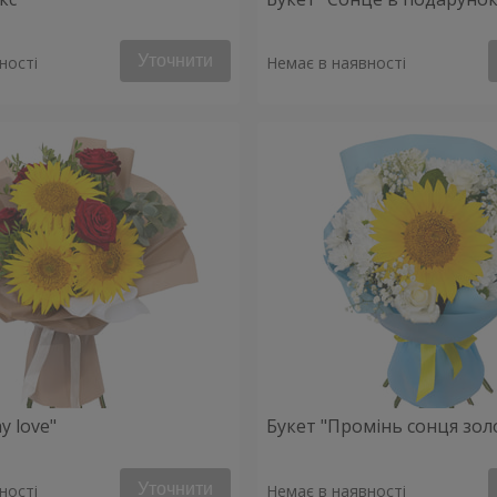
Уточнити
ності
Немає в наявності
y love"
Букет "Промінь сонця зол
Уточнити
ності
Немає в наявності