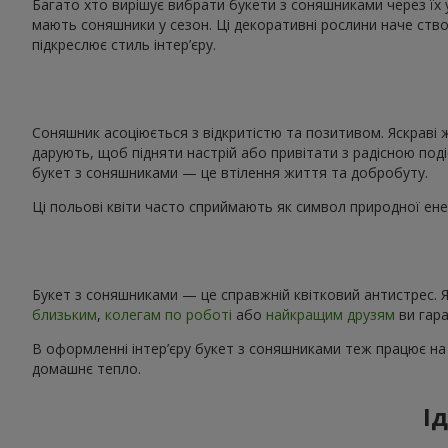
Багато хто вирішує вибрати букети з соняшниками через їх 
мають соняшники у сезон. Ці декоративні рослини наче ство
підкреслює стиль інтер’єру.
Соняшник асоціюється з відкритістю та позитивом. Яскраві 
дарують, щоб підняти настрій або привітати з радісною поді
букет з соняшниками — це втілення життя та добробуту.
Ці польові квіти часто сприймають як символ природної енер
Букет з соняшниками — це справжній квітковий антистрес. Я
близьким
,
колегам по роботі
або
найкращим друзям
ви гара
В оформленні інтер’єру букет з соняшниками теж працює на
домашнє тепло.
І