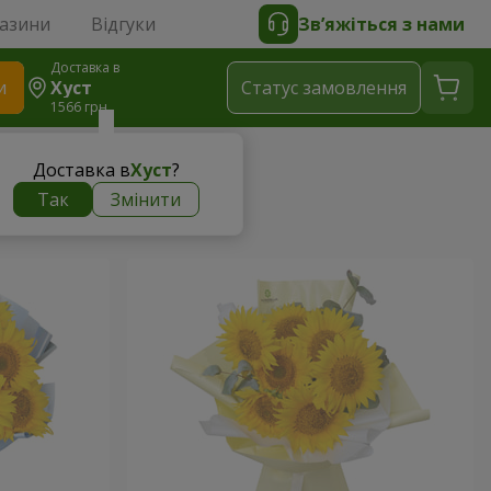
газини
Відгуки
Зв’яжіться з нами
Доставка в
и
Хуст
Статус замовлення
1566 грн
Доставка в
Хуст
?
Так
Змінити