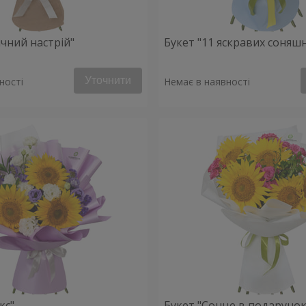
ячний настрій"
Букет "11 яскравих соняш
Уточнити
ності
Немає в наявності
кс"
Букет "Сонце в подарунок