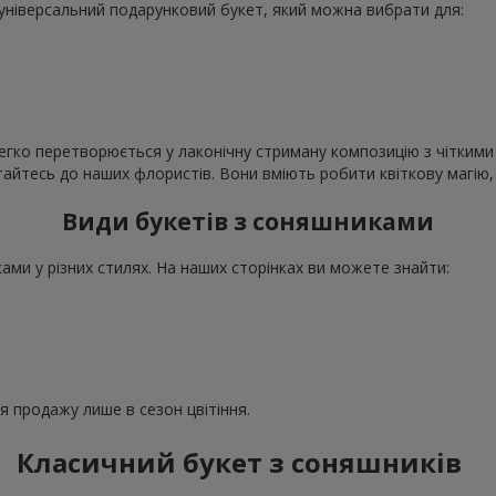
е універсальний подарунковий букет, який можна вибрати для:
егко перетворюється у лаконічну стриману композицію з чіткими 
ертайтесь до наших флористів. Вони вміють робити квіткову магі
Види букетів з соняшниками
ми у різних стилях. На наших сторінках ви можете знайти:
ля продажу лише в сезон цвітіння.
Класичний букет з соняшників