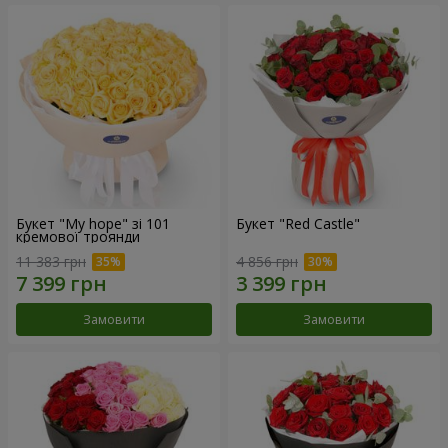
Букет "My hope" зі 101
Букет "Red Castle"
кремової троянди
11 383 грн
4 856 грн
Замовити
Замовити