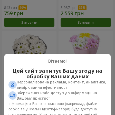
843 грн
3 937 грн
Замовити
Замовити
Вітаємо!
Цей сайт запитує Вашу згоду на
обробку Ваших даних
Персоналізована реклама, контент, аналітика,
Букет "Кіото" з 5 білих
Букет "Пори року"
вимірювання ефективності
хризантем
Збереження і/або доступ до інформації на
1 110 грн
1 249 грн
Вашому пристрої
Інформація з Вашого пристрою (наприклад, файли
cookie та унікальні ідентифікатори) буде доступна
Замовити
Замовити
постачальникам. Крім того, вони, а також цей сайт