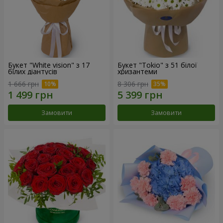
Букет "White vision" з 17
Букет "Tokio" з 51 білої
білих діантусів
хризантеми
1 666 грн
8 306 грн
Замовити
Замовити