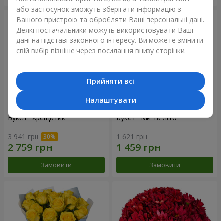
або застосунок зможуть зберігати інформацію з
Вашого пристрою та обробляти Ваші персональні дані.
Деякі постачальники можуть використовувати Ваші
дані на підставі законного інтересу. Ви можете змінити
свій вибір пізніше через посилання внизу сторінки.
Прийняти всі
Налаштувати
Букет "Хрещатик"
Букет "Ми та літо"
3 941 грн
1 621 грн
Замовити
Замовити