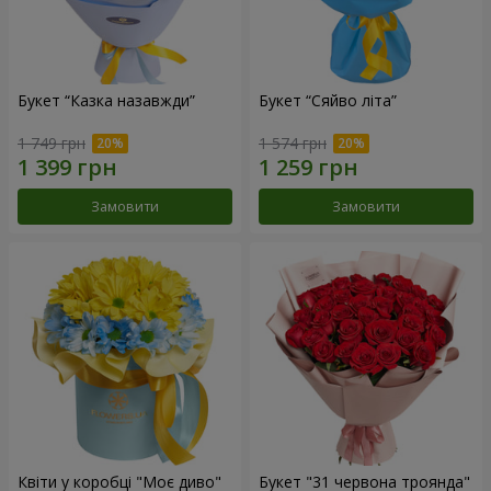
Букет “Казка назавжди”
Букет “Сяйво літа”
1 749 грн
1 574 грн
Замовити
Замовити
Квіти у коробці "Моє диво"
Букет "31 червона троянда"