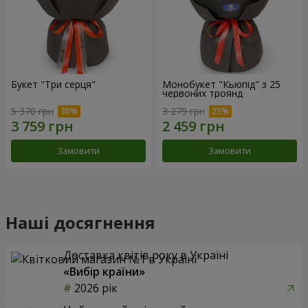
Букет "Три серця"
Монобукет "Кьюпід" з 25
червоних троянд
5 370 грн
3 279 грн
Замовити
Замовити
Наші досягнення
Доставка квітів року в Україні
«Вибір країни»
2026 рік