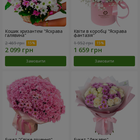
Кошик хризантем "Яскрава
Квіти в коробці "Яскрава
галявина"
фантазія"
2 469 грн
1 952 грн
Замовити
Замовити
Букет "Свіже рішення"
Букет "Дежавю"