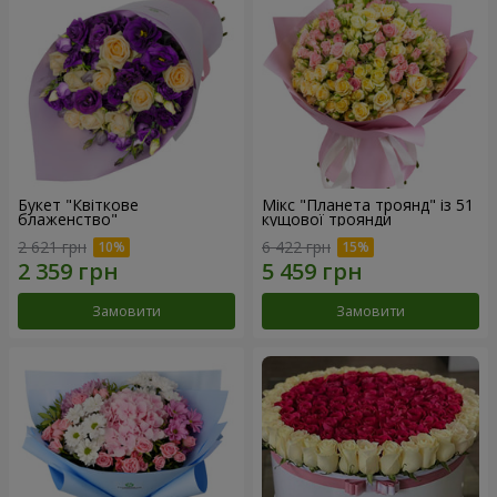
Букет "Квіткове
Мікс "Планета троянд" із 51
блаженство"
кущової троянди
2 621 грн
6 422 грн
Замовити
Замовити