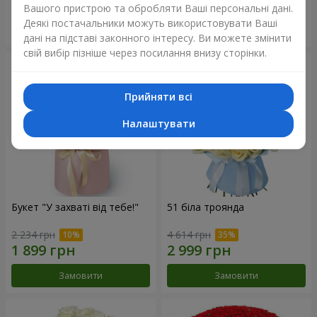
Вашого пристрою та обробляти Ваші персональні дані.
Деякі постачальники можуть використовувати Ваші
Замовити
Замовити
дані на підставі законного інтересу. Ви можете змінити
свій вибір пізніше через посилання внизу сторінки.
Прийняти всі
Налаштувати
Букет "У захваті від тебе!"
51 біла троянда
2 234 грн
4 614 грн
Замовити
Замовити