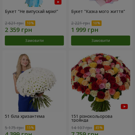
Букет "Не випускай мрію!"
Букет "Казка мого життя"
2 621 грн
2 221 грн
Замовити
Замовити
51 біла хризантема
151 різнокольорова
троянда
5 175 грн
14 107 грн