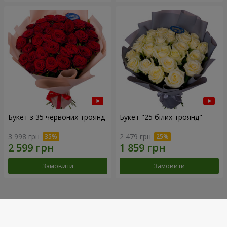
Букет з 35 червоних троянд
Букет "25 білих троянд"
3 998 грн
2 479 грн
Замовити
Замовити
Наші досягнення