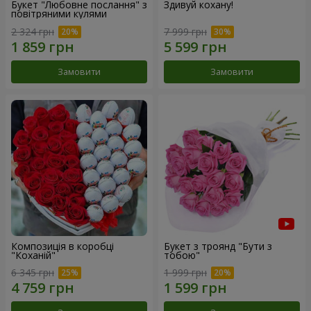
Букет "Любовне послання" з
Здивуй кохану!
повітряними кулями
2 324 грн
7 999 грн
Замовити
Замовити
Композиція в коробці
Букет з троянд "Бути з
"Коханій"
тобою"
6 345 грн
1 999 грн