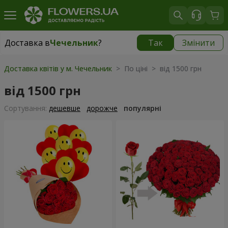
Доставка в
Чечельник
?
Так
Змінити
Доставка в
Чечельник
|
1520 грн
Доставка квітів у м. Чечельник
> По ціні > від 1500 грн
від 1500 грн
Сортування:
дешевше
дорожче
популярні