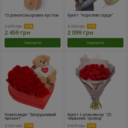
15 різнокольорових еустом
Букет "Королеві серця"
3 279 грн
2 332 грн
Замовити
Замовити
Композиція "Зворушливий
Букет з упаковкою "25
презент"
червоних троянд"
2 221 грн
3 075 грн