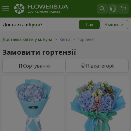
Доставка в
Буча
?
Так
Змінити
Доставка в
Буча
|
безкоштовно
Доставка квітів у м. Буча
> Квіти > Гортензії
Замовити гортензії
Сортування
Підкатегорії