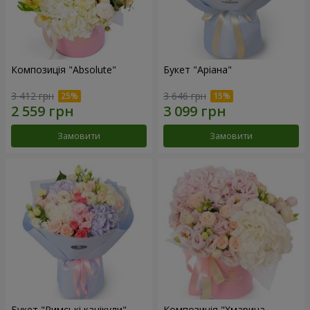
Композиція "Absolute"
Букет "Аріана"
3 412 грн
3 646 грн
Замовити
Замовити
Букет "Римські канікули"
Композиція "Хмарина