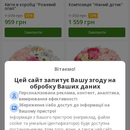
Квіти в коробці "Рожевий
Композиція "Ніжний дотик"
опал"
1 370 грн
1 732 грн
Замовити
Замовити
Вітаємо!
Цей сайт запитує Вашу згоду на
обробку Ваших даних
Персоналізована реклама, контент, аналітика,
вимірювання ефективності
Збереження і/або доступ до інформації на
Квіти в коробці "Щастя не
Квіти в коробці "Соломія"
оминеш"
Вашому пристрої
1 599 грн
2 066 грн
Інформація з Вашого пристрою (наприклад, файли
cookie та унікальні ідентифікатори) буде доступна
постачальникам. Крім того, вони, а також цей сайт