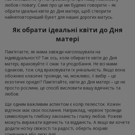
любов і повагу. Саме про це ми будемо говорити – як
обрати ідеальні квіти до Дня матері, щоб створити
найнеповторніший букет для наших дорогих матусь.
Як обрати ідеальні квіти до Дня
матері
Пам'ятаєте, як мама завжди наголошувала на
індивідуальності? Так ось, коли обираєте квіти до Дня
матері, враховуйте її смак та уподобання. Не всі мами
однакові, тож слід враховувати їх унікальність. Якщо вона
обожнює класичні троянди, чи, можливо, її вибір – це
екзотичні орхідеї? Пам'ятайте, квіти до Дня матері – це не
просто рослини, це спосіб висловити вашу вдячність та
любов.
Ще одним важливим аспектом є колір пелюсток. Кожен
відтінок має своє послання. Наприклад, червоні троянди
символізують глибоку закоханість і палку любов. Рожеві
можуть виражати вдячність та відданість. А якщо ви хочете
додати нотку свіжості та радості, оберіть яскраві
соняшники або легкі лілії.