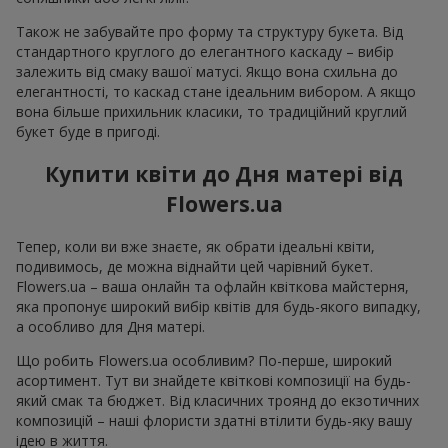
Також не забувайте про форму та структуру букета. Від
стандартного круглого до елегантного каскаду – вибір
залежить від смаку вашої матусі. Якщо вона схильна до
елегантності, то каскад стане ідеальним вибором. А якщо
вона більше прихильник класики, то традиційний круглий
букет буде в пригоді.
Купити квіти до Дня матері від
Flowers.ua
Тепер, коли ви вже знаєте, як обрати ідеальні квіти,
подивимось, де можна віднайти цей чарівний букет.
Flowers.ua – ваша онлайн та офлайн квіткова майстерня,
яка пропонує широкий вибір квітів для будь-якого випадку,
а особливо для Дня матері.
Що робить Flowers.ua особливим? По-перше, широкий
асортимент. Тут ви знайдете квіткові композиції на будь-
який смак та бюджет. Від класичних троянд до екзотичних
композицій – наші флористи здатні втілити будь-яку вашу
ідею в життя.