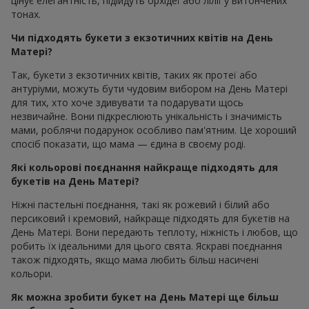
цінує елегантність, підійдуть орхідеї або лілії у витончених
тонах.
Чи підходять букети з екзотичних квітів на День
Матері?
Так, букети з екзотичних квітів, таких як протеї або
антуріуми, можуть бути чудовим вибором на День Матері
для тих, хто хоче здивувати та подарувати щось
незвичайне. Вони підкреслюють унікальність і значимість
мами, роблячи подарунок особливо пам'ятним. Це хороший
спосіб показати, що мама — єдина в своєму роді.
Які кольорові поєднання найкраще підходять для
букетів на День Матері?
Ніжні пастельні поєднання, такі як рожевий і білий або
персиковий і кремовий, найкраще підходять для букетів на
День Матері. Вони передають теплоту, ніжність і любов, що
робить їх ідеальними для цього свята. Яскраві поєднання
також підходять, якщо мама любить більш насичені
кольори.
Як можна зробити букет на День Матері ще більш