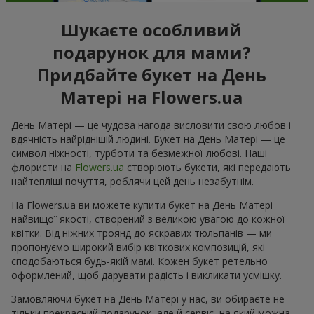
Шукаєте особливий
подарунок для мами?
Придбайте букет на День
Матері на Flowers.ua
День Матері — це чудова нагода висловити свою любов і
вдячність найріднішій людині. Букет на День Матері — це
символ ніжності, турботи та безмежної любові. Наші
флористи на
Flowers.ua
створюють букети, які передають
найтепліші почуття, роблячи цей день незабутнім.
На Flowers.ua ви можете купити букет на День Матері
найвищої якості, створений з великою увагою до кожної
квітки. Від ніжних троянд до яскравих тюльпанів — ми
пропонуємо широкий вибір квіткових композицій, які
сподобаються будь-якій мамі. Кожен букет ретельно
оформлений, щоб дарувати радість і викликати усмішку.
Замовляючи букет на День Матері у нас, ви обираєте не
тільки прекрасний подарунок, але й сервіс, на який можна