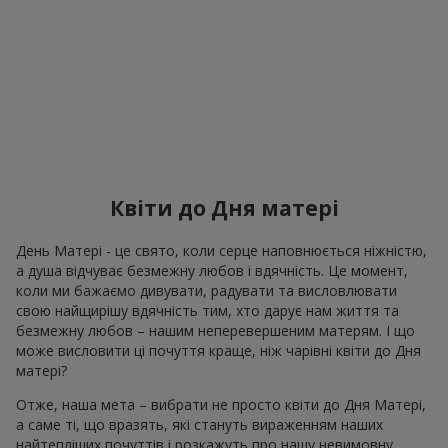
Квіти до Дня матері
День Матері - це свято, коли серце наповнюється ніжністю,
а душа відчуває безмежну любов і вдячність. Це момент,
коли ми бажаємо дивувати, радувати та висловлювати
свою найщирішу вдячність тим, хто дарує нам життя та
безмежну любов – нашим неперевершеним матерям. І що
може висловити ці почуття краще, ніж чарівні квіти до Дня
матері?
Отже, наша мета – вибрати не просто квіти до Дня Матері,
а саме ті, що вразять, які стануть вираженням наших
найтепліших почуттів і розкажуть про нашу невимовну