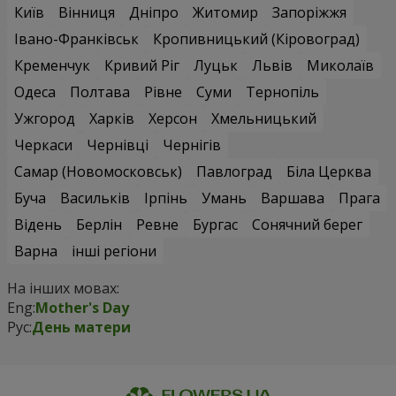
Київ
Вінниця
Дніпро
Житомир
Запоріжжя
Івано-Франківськ
Кропивницький (Кіровоград)
Кременчук
Кривий Ріг
Луцьк
Львів
Миколаїв
Одеса
Полтава
Рівне
Суми
Тернопіль
Ужгород
Харків
Херсон
Хмельницький
Черкаси
Чернівці
Чернігів
Самар (Новомосковськ)
Павлоград
Біла Церква
Буча
Васильків
Ірпінь
Умань
Варшава
Прага
Відень
Берлін
Ревне
Бургас
Сонячний берег
Варна
інші регіони
На інших мовах:
Eng:
Mother's Day
Рус:
День матери