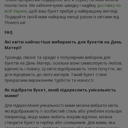
покластися. Ми забезпечуємо швидку і надійну
доставку по
всій Україні
, щоб ваш букет прибув у найкращому вигляді.
Подаруйте своїй мамі найкращі емоції разом із квітами від
Flowers.ua!
FAQ
Які квіти найчастіше вибирають для букетів на День
Матері?
Троянди, півонії та орхідеї є популярним вибором для
букетів на День Матері, оскільки вони символізують любов,
вдячність і повагу. Ці квіти відображають теплі почуття, які
діти відчувають до своїх матерів. Такий букет стане
прекрасним вираженням турботи та ніжності.
Як підібрати букет, який підкреслить унікальність
мами?
Для підкреслення унікальності мами можна вибрати квіти,
які відображають її особистий стиль або улюблені кольори.
Наприклад, якщо мама любить яскраві відтінки, можна
створити букет із гербер або соняшників. Для мами, яка