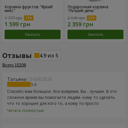
Корзина фруктов "Яркий
Подарочная корзина
микс"
“Лучший день”
1 777 грн
2 949 грн
Заказать
Заказать
Отзывы
4.9
из
5
Всего
15208
Татьяна
04.08.2026
5
Спасибо вам большое. Все вовремя. Вы - лучшие. В это
сложное время вы помогаете людям- кому то сделать
что то хорошее для кого то, а кому то просто
порадоваться цветам, подарку, тортику, поздравлению.
Читать полностью
Особенно, если человек сам себе не может купить даже
в свой День Рождения. Спасибо