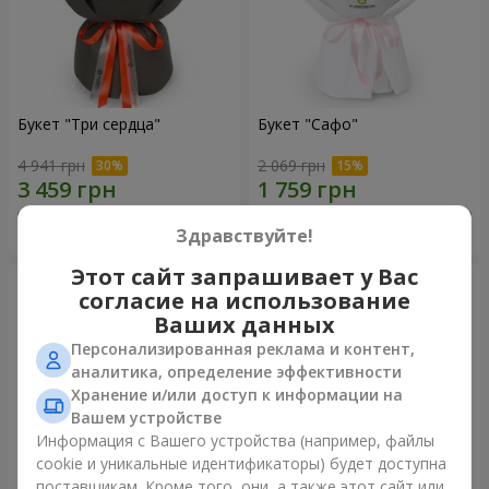
Букет "Три сердца"
Букет "Сафо"
4 941 грн
2 069 грн
Заказать
Заказать
Здравствуйте!
Этот сайт запрашивает у Вас
согласие на использование
Ваших данных
Персонализированная реклама и контент,
аналитика, определение эффективности
Хранение и/или доступ к информации на
Вашем устройстве
Информация с Вашего устройства (например, файлы
cookie и уникальные идентификаторы) будет доступна
поставщикам. Кроме того, они, а также этот сайт или