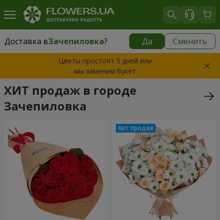
Доставка в
Зачепиловка
?
Да
Сменить
Доставка в
Зачепиловка
|
1130 грн
Цветы простоят 5 дней или
мы заменим букет
ХИТ продаж в городе
Зачепиловка