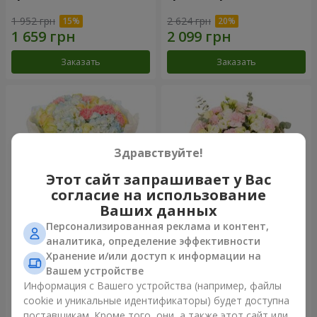
1 952 грн
2 624 грн
Заказать
Заказать
Здравствуйте!
Этот сайт запрашивает у Вас
согласие на использование
Ваших данных
Персонализированная реклама и контент,
Букет "Небесная лазурь"
Букет "Secret"
аналитика, определение эффективности
Хранение и/или доступ к информации на
5 537 грн
2 666 грн
Вашем устройстве
Информация с Вашего устройства (например, файлы
cookie и уникальные идентификаторы) будет доступна
Заказать
Заказать
поставщикам. Кроме того, они, а также этот сайт или