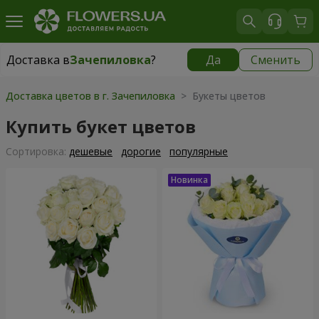
Доставка в
Зачепиловка
?
Да
Сменить
Доставка в
Зачепиловка
|
1130 грн
Доставка цветов в г. Зачепиловка
> Букеты цветов
Купить букет цветов
Cортировка:
дешевые
дорогие
популярные