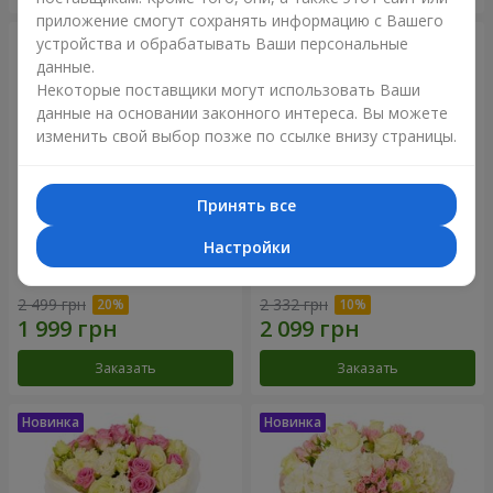
приложение смогут сохранять информацию с Вашего
устройства и обрабатывать Ваши персональные
данные.
Некоторые поставщики могут использовать Ваши
данные на основании законного интереса. Вы можете
изменить свой выбор позже по ссылке внизу страницы.
Принять все
Настройки
Букет "Дуэт гармонии"
Букет "My Lady"
2 499 грн
2 332 грн
Заказать
Заказать