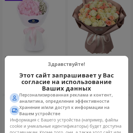
Букет "Пастила"
Букет "Нежный оттенок"
Здравствуйте!
1 175 грн
4 427 грн
Этот сайт запрашивает у Вас
согласие на использование
Заказать
Заказать
Ваших данных
Персонализированная реклама и контент,
аналитика, определение эффективности
Хранение и/или доступ к информации на
Вашем устройстве
Информация с Вашего устройства (например, файлы
cookie и уникальные идентификаторы) будет доступна
поставщикам. Кроме того, они, а также этот сайт или