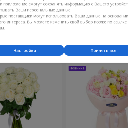
ли приложение смогут сохранять информацию с Вашего устройст
тывать Ваши персональные данные.
рые поставщики могут использовать Ваши данные на основани
ого интереса. Вы можете изменить свой выбор позже по ссылке
цы.
зка моей жизни"
9 кустовых кремовых
2 212 грн
Заказать
Настройки
Принять все