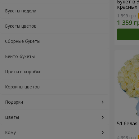
Букет в 
красных 
Букеты недели
1 599 грн
Букеты цветов
Сборные букеты
Бенто-букеты
Цветы в коробке
Корзины цветов
Подарки
Цветы
51 белая
Кому
4 398 грн