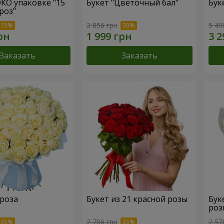
ЭКО упаковке "15
Букет "Цветочный бал"
Бук
роз"
2 856 грн
5 49
Заказать
Заказать
 роза
Букет из 21 красной розы
Бук
роз
2 706 грн
2 57