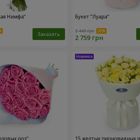
ная Нимфа"
Букет "Луара"
3 449 грн
Заказать
озовых роз"
15 желтых пионовидных 