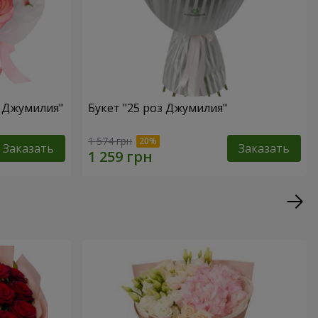
а Джумилия"
Букет "25 роз Джумилия"
1 574 грн
Заказать
Заказать