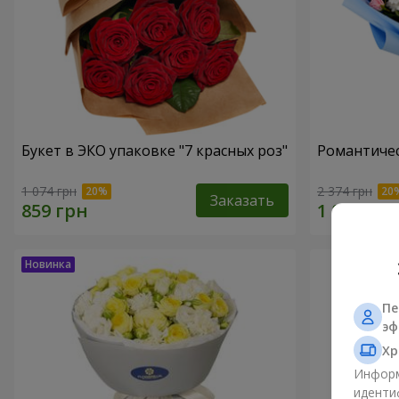
Букет в ЭКО упаковке "7 красных роз"
Романтичес
1 074 грн
2 374 грн
Заказать
Пе
эф
Хр
Информ
иденти