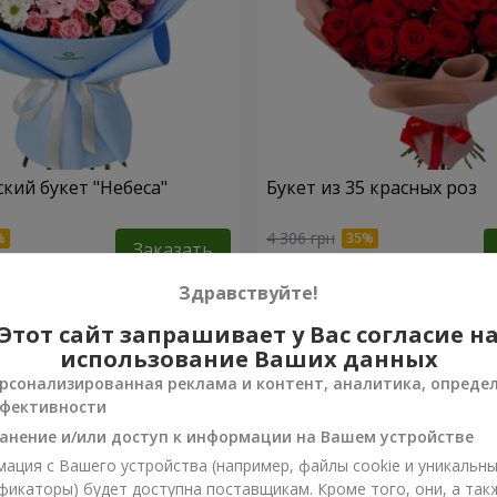
кий букет "Небеса"
Букет из 35 красных роз
4 306 грн
Заказать
Здравствуйте!
Этот сайт запрашивает у Вас согласие н
использование Ваших данных
рсонализированная реклама и контент, аналитика, опреде
фективности
анение и/или доступ к информации на Вашем устройстве
ация с Вашего устройства (например, файлы cookie и уникальн
фикаторы) будет доступна поставщикам. Кроме того, они, а так