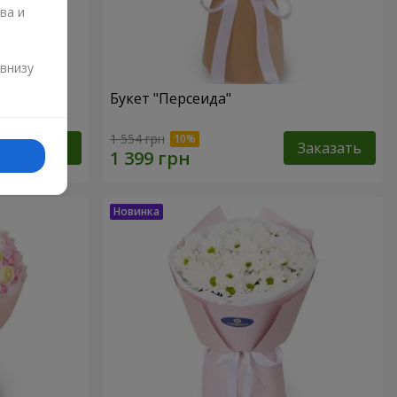
ва и
и
 внизу
Букет "Персеида"
1 554 грн
Заказать
Заказать