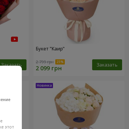
Букет "Каир"
2 799 грн
Заказать
Заказать
а
ление
ые
же этот