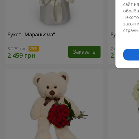
сайт и
обраба
Некото
законн
страни
Букет "Мараньяма"
Букет "Ска
3 279 грн
2 621 грн
Заказать