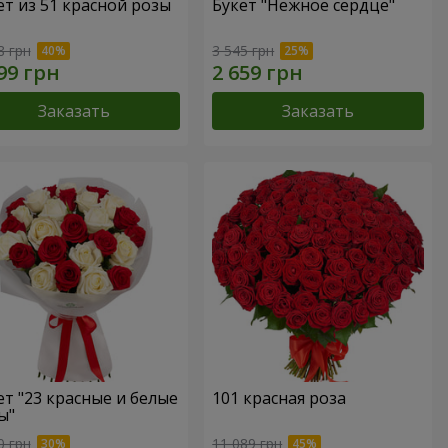
ет из 51 красной розы
Букет "Нежное сердце"
8 грн
3 545 грн
Заказать
Заказать
ет "23 красные и белые
101 красная роза
ы"
0 грн
11 089 грн