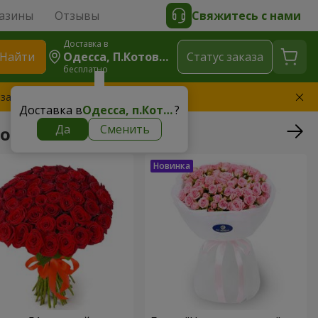
азины
Отзывы
Свяжитесь с нами
Доставка в
Найти
Одесса, П.Котовского
Cтатус заказа
бесплатно
 заменим букет
Доставка в
Одесса, п.Котовского
?
Да
Сменить
го