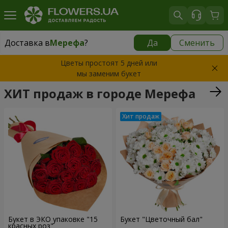
Доставка в
Мерефа
?
Да
Сменить
Доставка в
Мерефа
|
бесплатно
Цветы простоят 5 дней или
мы заменим букет
ХИТ продаж в городе Мерефа
Букет в ЭКО упаковке "15
Букет "Цветочный бал"
красных роз"