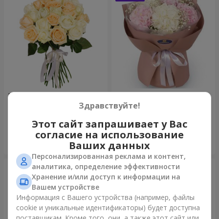
Микс “Нежность” из 21 розы
Букет "Искренность"
Здравствуйте!
1 732 грн
3 679 грн
Этот сайт запрашивает у Вас
согласие на использование
Заказать
Заказать
Ваших данных
Персонализированная реклама и контент,
аналитика, определение эффективности
Хранение и/или доступ к информации на
Вашем устройстве
Информация с Вашего устройства (например, файлы
cookie и уникальные идентификаторы) будет доступна
поставщикам. Кроме того, они, а также этот сайт или