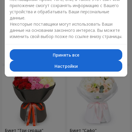
приложение смогут сохранять информацию с Вашего
устройства и обрабатывать Ваши персональные
данные.
Некоторые поставщики могут использовать Ваши
Букет "Reverence"
Букет "Голубая сказка"
данные на основании законного интереса. Вы можете
изменить свой выбор позже по ссылке внизу страницы.
2 665 грн
5 370 грн
Принять все
Заказать
Заказать
Настройки
Букет "Три сердца"
Букет "Сафо"