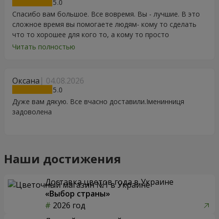
5
Спасибо вам большое. Все вовремя. Вы - лучшие. В это
сложное время вы помогаете людям- кому то сделать
что то хорошее для кого то, а кому то просто
порадоваться цветам, подарку, тортику, поздравлению.
Читать полностью
Особенно, если человек сам себе не может купить даже
в свой День Рождения. Спасибо
Оксана
04.08.2026
5
Дуже вам дякую. Все вчасно доставили.Іменинниця
задоволена
Наши достижения
Доставка цветов года в Украине
«Выбор страны»
2026 год