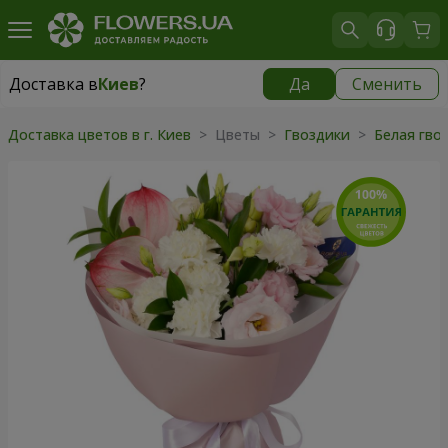
Доставка в
Киев
?
Да
Сменить
Доставка в
Киев
|
бесплатно
Доставка цветов в г. Киев
> Цветы >
Гвоздики
>
Белая гво