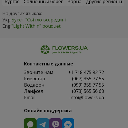
Бургас
Солнечный берег
Варна
другие регионы
На других языках:
Укр:
Букет "Світло всередині"
Eng:
"Light Within" bouquet
Контактные данные
Звоните нам
+1 718 475 92 72
Киевстар
(067) 355 77 55
Водафон
(099) 355 77 55
Лайфсел
(073) 565 56 68
Email
info@flowers.ua
Онлайн поддержка