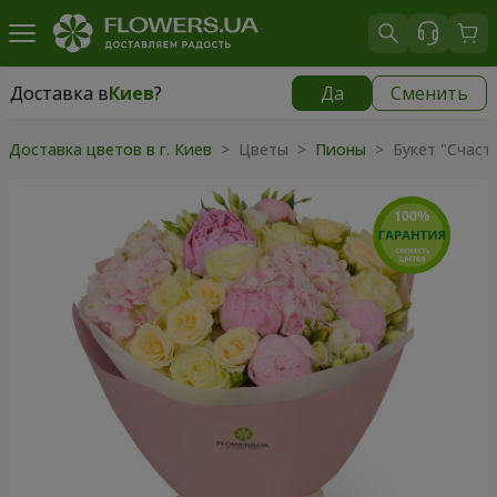
Доставка в
Киев
?
Да
Сменить
Доставка в
Киев
|
бесплатно
Доставка цветов в г. Киев
> Цветы >
Пионы
> Букет "Счаст