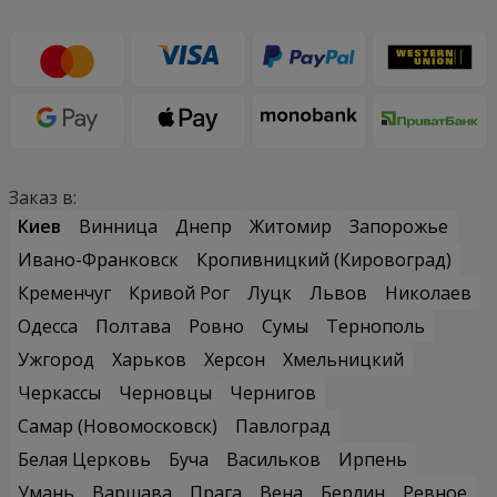
Заказ в:
Киев
Винница
Днепр
Житомир
Запорожье
Ивано-Франковск
Кропивницкий (Кировоград)
Кременчуг
Кривой Рог
Луцк
Львов
Николаев
Одесса
Полтава
Ровно
Сумы
Тернополь
Ужгород
Харьков
Херсон
Хмельницкий
Черкассы
Черновцы
Чернигов
Самар (Новомосковск)
Павлоград
Белая Церковь
Буча
Васильков
Ирпень
Умань
Варшава
Прага
Вена
Берлин
Ревное