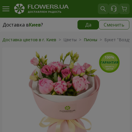
Доставка в
Киев
?
Да
Сменить
Доставка в
Киев
|
бесплатно
Доставка цветов в г. Киев
> Цветы >
Пионы
> Букет "Возду