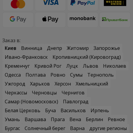
Заказ в:
Киев
Винница
Днепр
Житомир
Запорожье
Ивано-Франковск
Кропивницкий (Кировоград)
Кременчуг
Кривой Рог
Луцк
Львов
Николаев
Одесса
Полтава
Ровно
Сумы
Тернополь
Ужгород
Харьков
Херсон
Хмельницкий
Черкассы
Черновцы
Чернигов
Самар (Новомосковск)
Павлоград
Белая Церковь
Буча
Васильков
Ирпень
Умань
Варшава
Прага
Вена
Берлин
Ревное
Бургас
Солнечный берег
Варна
другие регионы