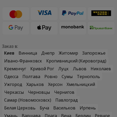
Заказ в:
Киев
Винница
Днепр
Житомир
Запорожье
Ивано-Франковск
Кропивницкий (Кировоград)
Кременчуг
Кривой Рог
Луцк
Львов
Николаев
Одесса
Полтава
Ровно
Сумы
Тернополь
Ужгород
Харьков
Херсон
Хмельницкий
Черкассы
Черновцы
Чернигов
Самар (Новомосковск)
Павлоград
Белая Церковь
Буча
Васильков
Ирпень
Умань
Варшава
Прага
Вена
Берлин
Ревное