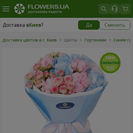
Доставка в
Киев
?
Да
Сменить
Доставка в
Киев
|
бесплатно
Доставка цветов в г. Киев
> Цветы >
Гортензии
>
Синяя го