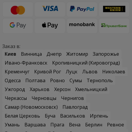
Заказ в:
Киев
Винница
Днепр
Житомир
Запорожье
Ивано-Франковск
Кропивницкий (Кировоград)
Кременчуг
Кривой Рог
Луцк
Львов
Николаев
Одесса
Полтава
Ровно
Сумы
Тернополь
Ужгород
Харьков
Херсон
Хмельницкий
Черкассы
Черновцы
Чернигов
Самар (Новомосковск)
Павлоград
Белая Церковь
Буча
Васильков
Ирпень
Умань
Варшава
Прага
Вена
Берлин
Ревное