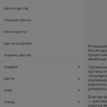
Букеты цветов
Сборные букеты
Бенто-букеты
Цветы в коробке
Ятрышник 
На сегодн
пушистым
Корзины цветов
лечебные
Подарки
Латинское
кустика о
популярно
Цветы
корневище
вероятно
услышать 
Кому
Если вы 
— растени
Повод
участке 