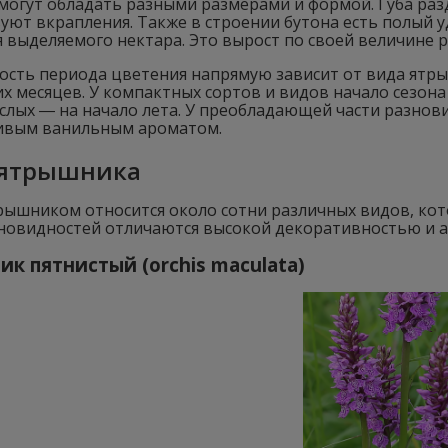
могут обладать разными размерами и формой. Губа разд
уют вкрапления. Также в строении бутона есть полый 
 выделяемого нектара. Это вырост по своей величине р
ость периода цветения напрямую зависит от вида ятры
х месяцев. У компактных сортов и видов начало сезона
слых ― на начало лета. У преобладающей части разнов
ивым ванильным ароматом.
ятрышника
трышником относится около сотни различных видов, ко
зновидностей отличаются высокой декоративностью и 
к пятнистый (orchis maculatа)