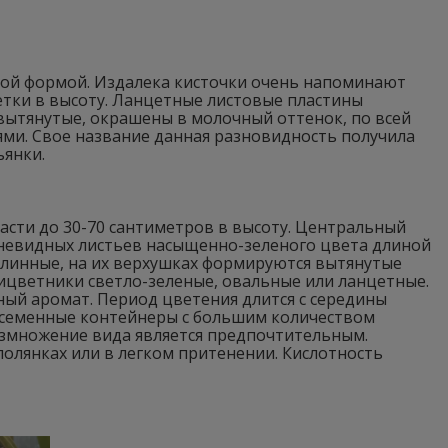
ной формой. Издалека кисточки очень напоминают
тки в высоту. Ланцетные листовые пластины
 вытянутые, окрашены в молочный оттенок, по всей
ми. Свое название данная разновидность получила
ьянки.
асти до 30-70 сантиметров в высоту. Центральный
емневидных листьев насыщенно-зеленого цвета длиной
длинные, на их верхушках формируются вытянутые
Прицветники светло-зеленые, овальные или ланцетные.
ый аромат. Период цветения длится с середины
т семенные контейнеры с большим количеством
азмножение вида является предпочтительным.
олянках или в легком притенении. Кислотность