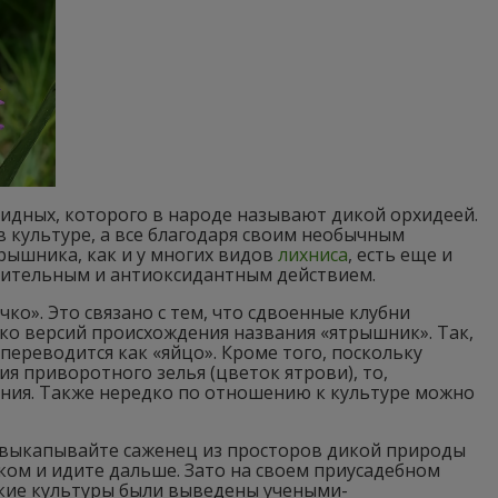
хидных, которого в народе называют дикой орхидеей.
 культуре, а все благодаря своим необычным
рышника, как и у многих видов
лихниса
, есть еще и
алительным и антиоксидантным действием.
ко». Это связано с тем, что сдвоенные клубни
ько версий происхождения названия «ятрышник». Так,
переводится как «яйцо». Кроме того, поскольку
я приворотного зелья (цветок ятрови), то,
ания. Также нередко по отношению к культуре можно
 выкапывайте саженец из просторов дикой природы
ком и идите дальше. Зато на своем приусадебном
кие культуры были выведены учеными-