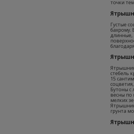
точки тем
Ятрышни
Густые с
бахрому.
длинные, 
поверхно
благодаря
Ятрышни
Ятрышник 
стебель к
15 санти
соцветия,
Бутоны с
весны по 
мелких зе
Ятрышник
грунта мо
Ятрышни