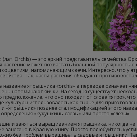
(лат. Orchis) — это яркий представитель семейства Ор
я растение может похвастать большой популярностью в
 соцветиям, напоминающим свечи. Интересно, что у ят
 свойства. Так, части растения обладают противовосп
 название ятрышника «orchis» в переводе означает «яич
чень напоминают яички. На сегодня существует нескол
 предположение, что оно походит от слова «ятро», что 
 культуры использовалось как сырье для приготовлени
, и «ятрышник» позднее стал модификацией этого назв
определения «кукушкины слезы» или просто «слезы».
решили заняться выращиванием ятрышника, никогда не
е занесено в Красную книгу. Просто полюбуйтесь кусти
можно без проблем выращивать садовые ятрышники. Та