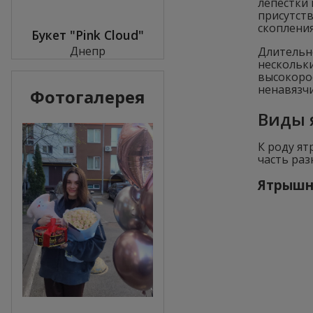
лепестки 
присутств
скопления
Букет "Pink Cloud"
Днепр
Длительн
нескольки
высокоро
ненавязч
Фотогалерея
Виды 
К роду я
часть ра
Ятрышни