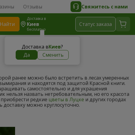
азины
Отзывы
Свяжитесь с нами
Доставка в
Найти
Киев
Cтатус заказа
бесплатно
Доставка в
Киев
?
Да
Сменить
орой ранее можно было встретить в лесах умеренных
 вымирания и находятся под защитой Красной книги.
ыращивать самостоятельно и для украшения
к нельзя назвать нетребовательным, но его красота
, приобрести редкие
цветы в Луцке
и других городах
ь доставку можно круглосуточно.