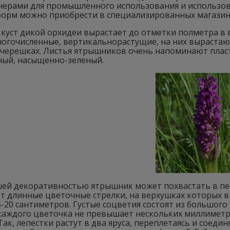
нерами для промышленного использования и использова
форм можно приобрести в специализированных магазин
куст дикой орхидеи вырастает до отметки полметра в 
ногочисленные, вертикальнорастущие, на них выраста
 черешках. Листья ятрышников очень напоминают пласт
ный, насыщенно-зеленый.
ей декоративностью ятрышник может похвастать в пери
т длинные цветочные стрелки, на верхушках которых 
-20 сантиметров. Густые соцветия состоят из большого
каждого цветочка не превышает нескольких миллиметро
Так, лепестки растут в два яруса, переплетаясь и соеди