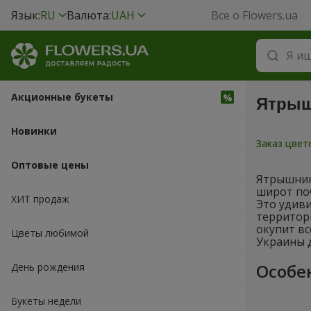
Язык:
RU
Валюта:
UAH
Все о Flowers.ua
Акционные букеты
Ятрыш
Новинки
Заказ цве
Оптовые цены
Ятрышник 
широт поч
ХИТ продаж
Это удив
территори
окупит вс
Цветы любимой
Украины д
Особе
День рождения
Букеты недели