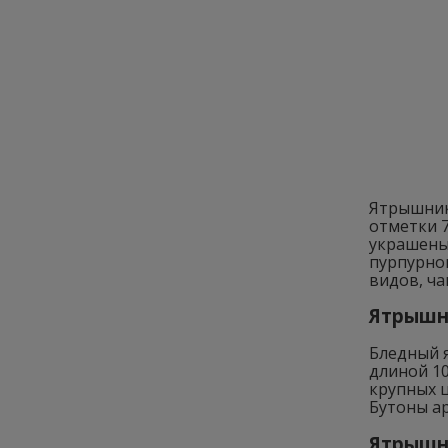
Ятрышник
отметки 7
украшены 
пурпурно
видов, ча
Ятрышни
Бледный 
длиной 10
крупных 
Бутоны ар
Ятрышни