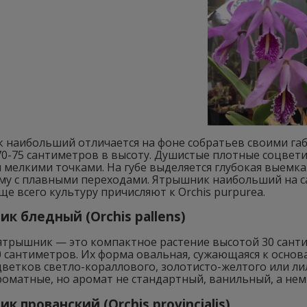
 наибольший отличается на фоне собратьев своими габ
0-75 сантиметров в высоту. Душистые плотные соцветия
мелкими точками. На губе выделяется глубокая выемка
му с плавными переходами. Ятрышник наибольший на са
ще всего культуру причисляют к Orchis purpurea.
к бледный (Orchis pallens)
ятрышник — это компактное растение высотой 30 сант
 сантиметров. Их форма овальная, сужающаяся к основ
цветков светло-кораллового, золотисто-желтого или л
оматные, но аромат не стандартный, ванильный, а немн
к прованский (Orchis provincialis)