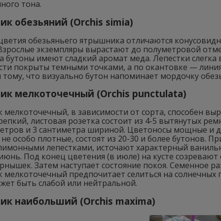
ного тона.
к обезьяний (Orchis simia)
оцветия обезьяньего ятрышника отличаются конусовид
 Взрослые экземпляры вырастают до полуметровой отме
а бутоны имеют сладкий аромат меда. Лепестки слегка
сти покрыты темными точками, а по окантовке — линия
 тому, что визуально бутон напоминает мордочку обез
к мелкоточечный (Orchis punctulata)
мелкоточечный, в зависимости от сорта, способен выр
репкий, листовая розетка состоит из 4-5 вытянутых р
метров и 3 сантиметра шириной. Цветоносы мощные и 
 не особо плотные, состоят из 20-30 и более бутонов. 
 лимонными лепестками, источают характерный ванильн
июнь. Под конец цветения (в июле) на кусте созреваю
рнышек. Затем наступает состояние покоя. Семенное р
 мелкоточечный предпочитает селиться на солнечных п
жет быть слабой или нейтральной.
к наибольший (Orchis maxima)