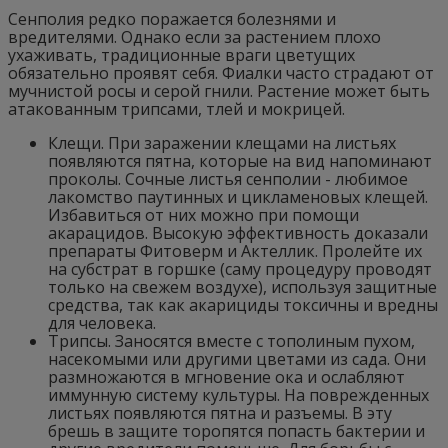
Сенполия редко поражается болезнями и
вредителями. Однако если за растением плохо
ухаживать, традиционные враги цветущих
обязательно проявят себя. Фиалки часто страдают от
мучнистой росы и серой гнили. Растение может быть
атакованным трипсами, тлей и мокрицей.
Клещи. При заражении клещами на листьях
появляются пятна, которые на вид напоминают
проколы. Сочные листья сенполии - любимое
лакомство паутинных и цикламеновых клещей.
Избавиться от них можно при помощи
акарацидов. Высокую эффективность доказали
препараты Фитоверм и Актеллик. Пролейте их
на субстрат в горшке (саму процедуру проводят
только на свежем воздухе), используя защитные
средства, так как акарициды токсичны и вредны
для человека.
Трипсы. Заносятся вместе с тополиным пухом,
насекомыми или другими цветами из сада. Они
размножаются в мгновение ока и ослабляют
иммунную систему культуры. На поврежденных
листьях появляются пятна и разъемы. В эту
брешь в защите торопятся попасть бактерии и