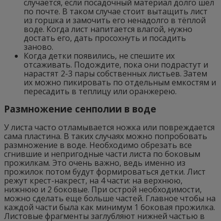
случается, если посадочный материал долго шел
по почте. В таком случае стоит вытащить лист
из горшка и замочить его ненадолго в тёплой
воде. Когда лист напитается влагой, нужно
достать его, дать просохнуть и посадить
заново.
Когда детки появились, не спешите их
отсаживать. Подождите, пока они подрастут и
нарастят 2-3 пары собственных листьев. Затем
их можно пикировать по отдельным емкостям и
пересадить в теплицу или оранжерею.
Размножение сенполии в воде
У листа часто отламывается ножка или повреждается
сама пластина. В таких случаях можно попробовать
размножение в воде. Необходимо обрезать все
сгнившие и непригодные части листа по боковым
прожилкам. Это очень важно, ведь именно из
прожилок потом будут формироваться детки. Лист
режут крест-накрест, на 4 части: на верхнюю,
нижнюю и 2 боковые. При острой необходимости,
можно сделать еще больше частей. Главное чтобы на
каждой части была как минимум 1 боковая прожилка.
Листовые фрагменты заглубляют нижней частью в