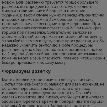
новом. Если растению требуется горшок большего
размера, вы определите это по тому, что листья
фиалки стали мельче и бледнее, а цветение -
скудным. В таком случае нужно пересадить сенполию
в горшок диаметром на 2 см больше. Пересадку
проводят в начале весны, методом перевалки. При
этом корневая система остается на 2-3 см ниже края
горшка при перевалке. Обязательно выложите
дренажный слой из керамзита или яичной скорлупы.
Утрамбуйте землю в пустующие пространства, чтобы
надежно укрепить сенполию. После процедуры
растение нужно обильно полить и оставить в покое
на 2 недели. Даже небольшое просыхание земляного
кома не несет в себе опасности, главное, чтобы корни
быстро привыкли к новому месту.
Формируем розетку
Кустик фиалки должен иметь три яруса листьев.
Листья пониже смело обрывают для размножения, не
оставляя черешков, тем более, если они плохо
выглядят и потеряли декоративность. Старайтесь
удалять пожелтевшие листья, чтобы кустик выглядел
здоровым. Время от времени поворачивайте горшок
с фиалкой вокруг оси, чтобы листья в розетке