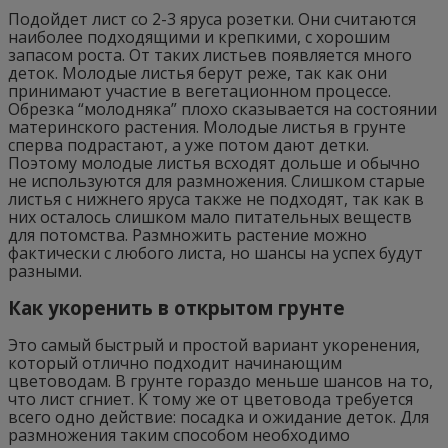
Подойдет лист со 2-3 яруса розетки. Они считаются
наиболее подходящими и крепкими, с хорошим
запасом роста. От таких листьев появляется много
деток. Молодые листья берут реже, так как они
принимают участие в вегетационном процессе.
Обрезка “молодняка” плохо сказывается на состоянии
материнского растения. Молодые листья в грунте
сперва подрастают, а уже потом дают детки.
Поэтому молодые листья всходят дольше и обычно
не используются для размножения. Слишком старые
листья с нижнего яруса также не подходят, так как в
них осталось слишком мало питательных веществ
для потомства. Размножить растение можно
фактически с любого листа, но шансы на успех будут
разными.
Как укоренить в открытом грунте
Это самый быстрый и простой вариант укоренения,
который отлично подходит начинающим
цветоводам. В грунте гораздо меньше шансов на то,
что лист сгниет. К тому же от цветовода требуется
всего одно действие: посадка и ожидание деток. Для
размножения таким способом необходимо