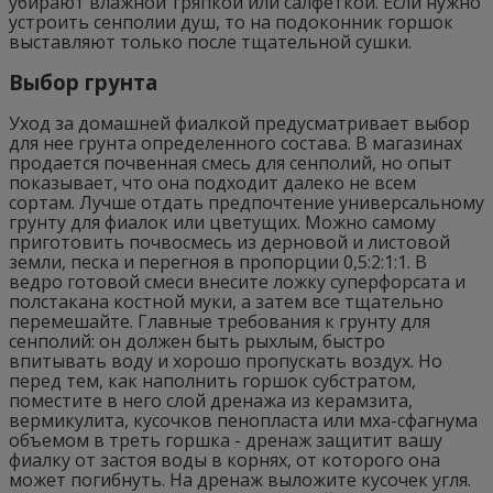
убирают влажной тряпкой или салфеткой. Если нужно
устроить сенполии душ, то на подоконник горшок
выставляют только после тщательной сушки.
Выбор грунта
Уход за домашней фиалкой предусматривает выбор
для нее грунта определенного состава. В магазинах
продается почвенная смесь для сенполий, но опыт
показывает, что она подходит далеко не всем
сортам. Лучше отдать предпочтение универсальному
грунту для фиалок или цветущих. Можно самому
приготовить почвосмесь из дерновой и листовой
земли, песка и перегноя в пропорции 0,5:2:1:1. В
ведро готовой смеси внесите ложку суперфорсата и
полстакана костной муки, а затем все тщательно
перемешайте. Главные требования к грунту для
сенполий: он должен быть рыхлым, быстро
впитывать воду и хорошо пропускать воздух. Но
перед тем, как наполнить горшок субстратом,
поместите в него слой дренажа из керамзита,
вермикулита, кусочков пенопласта или мха-сфагнума
объемом в треть горшка - дренаж защитит вашу
фиалку от застоя воды в корнях, от которого она
может погибнуть. На дренаж выложите кусочек угля.