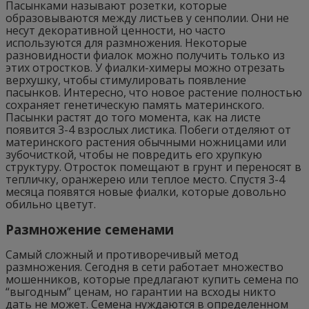
Пасынками называют розетки, которые
образовываются между листьев у сенполии. Они не
несут декоративной ценности, но часто
используются для размножения. Некоторые
разновидности фиалок можно получить только из
этих отростков. У фиалки-химеры можно отрезать
верхушку, чтобы стимулировать появление
пасынков. Интересно, что новое растение полностью
сохраняет генетическую память материнского.
Пасынки растят до того момента, как на листе
появится 3-4 взрослых листика. Побеги отделяют от
материнского растения обычными ножницами или
зубочисткой, чтобы не повредить его хрупкую
структуру. Отросток помещают в грунт и переносят в
тепличку, оранжерею или теплое место. Спустя 3-4
месяца появятся новые фиалки, которые довольно
обильно цветут.
Размножение семенами
Самый сложный и противоречивый метод
размножения. Сегодня в сети работает множество
мошенников, которые предлагают купить семена по
“выгодным” ценам, но гарантии на всходы никто
дать не может. Семена нуждаются в определенном