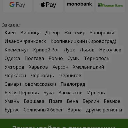
Заказ в:
Киев
Винница
Днепр
Житомир
Запорожье
Ивано-Франковск
Кропивницкий (Кировоград)
Кременчуг
Кривой Рог
Луцк
Львов
Николаев
Одесса
Полтава
Ровно
Сумы
Тернополь
Ужгород
Харьков
Херсон
Хмельницкий
Черкассы
Черновцы
Чернигов
Самар (Новомосковск)
Павлоград
Белая Церковь
Буча
Васильков
Ирпень
Умань
Варшава
Прага
Вена
Берлин
Ревное
Бургас
Солнечный берег
Варна
другие регионы