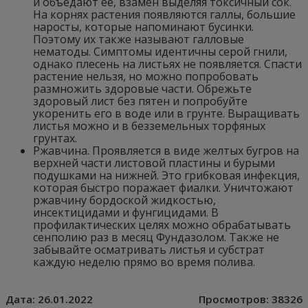
и объедают ее, взамен выделяя токсичный сок.
На корнях растения появляются галлы, большие
наросты, которые напоминают бусинки.
Поэтому их также называют галловые
нематоды. Симптомы идентичны серой гнили,
однако плесень на листьях не появляется. Спасти
растение нельзя, но можно попробовать
размножить здоровые части. Обрежьте
здоровый лист без пятен и попробуйте
укоренить его в воде или в грунте. Выращивать
листья можно и в безземельных торфяных
грунтах.
Ржавчина. Проявляется в виде желтых бугров на
верхней части листовой пластины и бурыми
подушками на нижней. Это грибковая инфекция,
которая быстро поражает фиалки. Уничтожают
ржавчину бордоской жидкостью,
инсектицидами и фунгицидами. В
профилактических целях можно обрабатывать
сенполию раз в месяц Фундазолом. Также не
забывайте осматривать листья и субстрат
каждую неделю прямо во время полива.
Дата:
26.01.2022
Просмотров:
38326