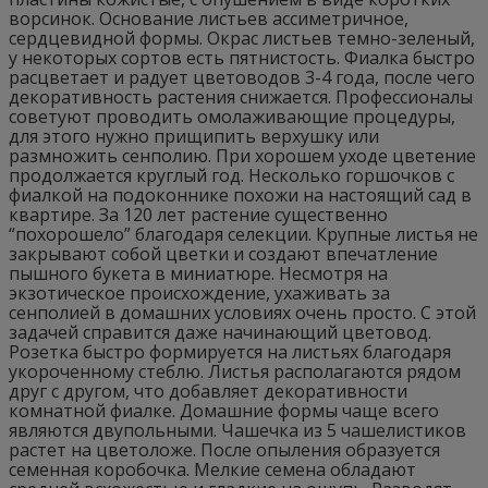
ворсинок. Основание листьев ассиметричное,
сердцевидной формы. Окрас листьев темно-зеленый,
у некоторых сортов есть пятнистость. Фиалка быстро
расцветает и радует цветоводов 3-4 года, после чего
декоративность растения снижается. Профессионалы
советуют проводить омолаживающие процедуры,
для этого нужно прищипить верхушку или
размножить сенполию. При хорошем уходе цветение
продолжается круглый год. Несколько горшочков с
фиалкой на подоконнике похожи на настоящий сад в
квартире. За 120 лет растение существенно
“похорошело” благодаря селекции. Крупные листья не
закрывают собой цветки и создают впечатление
пышного букета в миниатюре. Несмотря на
экзотическое происхождение, ухаживать за
сенполией в домашних условиях очень просто. С этой
задачей справится даже начинающий цветовод.
Розетка быстро формируется на листьях благодаря
укороченному стеблю. Листья располагаются рядом
друг с другом, что добавляет декоративности
комнатной фиалке. Домашние формы чаще всего
являются двупольными. Чашечка из 5 чашелистиков
растет на цветоложе. После опыления образуется
семенная коробочка. Мелкие семена обладают