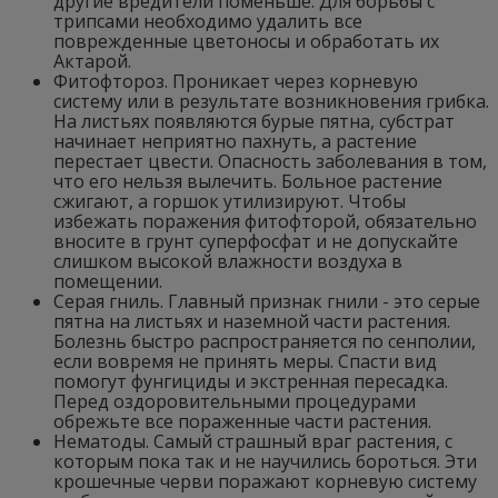
другие вредители поменьше. Для борьбы с
трипсами необходимо удалить все
поврежденные цветоносы и обработать их
Актарой.
Фитофтороз. Проникает через корневую
систему или в результате возникновения грибка.
На листьях появляются бурые пятна, субстрат
начинает неприятно пахнуть, а растение
перестает цвести. Опасность заболевания в том,
что его нельзя вылечить. Больное растение
сжигают, а горшок утилизируют. Чтобы
избежать поражения фитофторой, обязательно
вносите в грунт суперфосфат и не допускайте
слишком высокой влажности воздуха в
помещении.
Серая гниль. Главный признак гнили - это серые
пятна на листьях и наземной части растения.
Болезнь быстро распространяется по сенполии,
если вовремя не принять меры. Спасти вид
помогут фунгициды и экстренная пересадка.
Перед оздоровительными процедурами
обрежьте все пораженные части растения.
Нематоды. Самый страшный враг растения, с
которым пока так и не научились бороться. Эти
крошечные черви поражают корневую систему