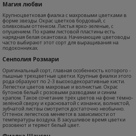
Магия любви
Крупноцветковая фиалка с махровыми цветками в
форме звезды. Окрас цветков бордовый, с
оливковым оттенком. Листья ярко-зеленые, с
опушением. По краям листовой пластины есть
нарядная белая окантовка. Начинающие цветоводы
часто выбирают этот сорт для выращивания на
подоконниках.
Сенполия Розмари
Оригинальный сорт, главная особенность которого -
пышные трехцветные цветки. Крупные фиалки этого
рода образуют по 2-3 высокодекоративные кисти.
Лепестки цветов махровые и волнистые. Окрас
бутонов белый с розовыми разводами и синим
крапом. Такое сочетание трёх цветов на фоне тёмно-
зелёной сверху и красноватой с изнанки, волнистой,
зубчатой листвы смотрится достаточно необычно.
Оттенок лепестков меняется в зависимости от
температуры воздуха. В засушливое время цветки
розовеют и теряют белый цвет.
Фиалка Шансон