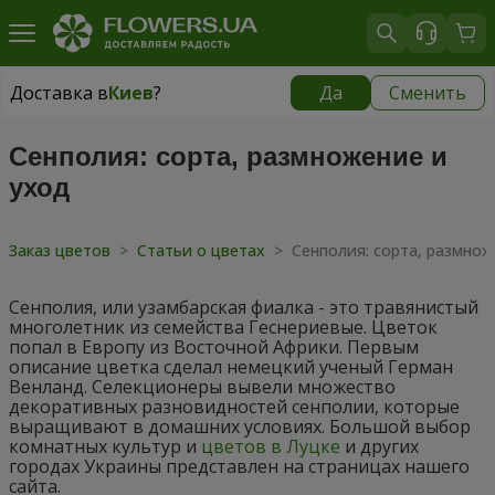
Доставка в
Киев
?
Да
Сменить
Доставка в
Киев
|
бесплатно
Сенполия: сорта, размножение и
уход
Заказ цветов
>
Статьи о цветах
>
Сенполия: сорта, размнож
Сенполия, или узамбарская фиалка - это травянистый
многолетник из семейства Геснериевые. Цветок
попал в Европу из Восточной Африки. Первым
описание цветка сделал немецкий ученый Герман
Венланд. Селекционеры вывели множество
декоративных разновидностей сенполии, которые
выращивают в домашних условиях. Большой выбор
комнатных культур и
цветов в Луцке
и других
городах Украины представлен на страницах нашего
сайта.