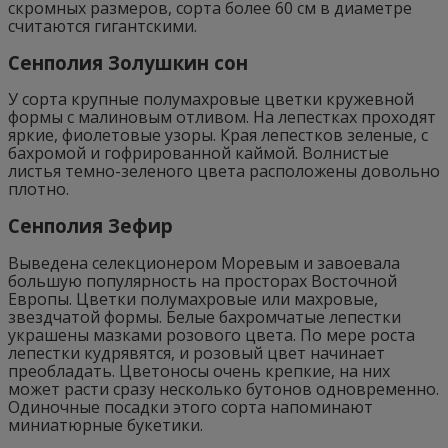
скромных размеров, сорта более 60 см в диаметре
считаются гигантскими.
Сенполия Золушкин сон
У сорта крупные полумахровые цветки кружевной
формы с малиновым отливом. На лепестках проходят
яркие, фиолетовые узоры. Края лепестков зеленые, с
бахромой и гофрированной каймой. Волнистые
листья темно-зеленого цвета расположены довольно
плотно.
Сенполия Зефир
Выведена селекционером Моревым и завоевала
большую популярность на просторах Восточной
Европы. Цветки полумахровые или махровые,
звездчатой формы. Белые бахромчатые лепестки
украшены мазками розового цвета. По мере роста
лепестки кудрявятся, и розовый цвет начинает
преобладать. Цветоносы очень крепкие, на них
может расти сразу несколько бутонов одновременно.
Одиночные посадки этого сорта напоминают
миниатюрные букетики.