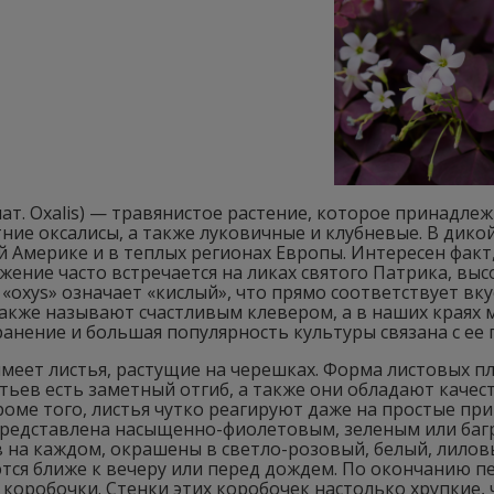
лат. Oxalis) — травянистое растение, которое принадл
ние оксалисы, а также луковичные и клубневые. В дик
 Америке и в теплых регионах Европы. Интересен факт
жение часто встречается на ликах святого Патрика, в
«oxys» означает «кислый», что прямо соответствует вк
акже называют счастливым клевером, а в наших краях 
анение и большая популярность культуры связана с ее
меет листья, растущие на черешках. Форма листовых п
стьев есть заметный отгиб, а также они обладают качест
роме того, листья чутко реагируют даже на простые пр
представлена насыщенно-фиолетовым, зеленым или баг
 на каждом, окрашены в светло-розовый, белый, лилов
тся ближе к вечеру или перед дождем. По окончанию п
коробочки. Стенки этих коробочек настолько хрупкие, 