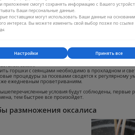
ли приложение смогут сохранять информацию с Вашего устройст
тывать Ваши персональные данные.
енной среде оксалисы размножаются самосевом, а вот 
ию, так как это долго и малоэффективно. Тем не менее
рые поставщики могут использовать Ваши данные на основани
 вам будет нужно:
ого интереса. Вы можете изменить свой выбор позже по ссылке
цы.
отовить необходимый субстрат, состоящий из речного 
иходом марта равномерно распределить семенной мате
ыпать грунтом посевы не надо).
Настройки
Принять все
м посадочная емкость прикрывается крышкой из стекла 
-теплицы, что позволяет поддерживать высокую влажн
астания семян.
ить горшки с сеянцами необходимо в прохладном и свет
овые процедуры за посевами сводятся к регулярному 
кже ежедневным проветриваниям.
вышеперечисленные условия будут соблюдены, первые ро
мена, тем быстрее все произойдет.
бы размножения оксалиса