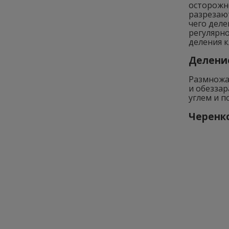
осторожно
разрезаю
чего дел
регулярно
деления к
Делени
Размножат
и обеззар
углем и 
Черенк