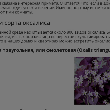
 связана интересная примета. Считается, что, если в до
семью ждет успех и везение. Именно поэтому веточки 
ют ими комнаты.
и сорта оксалиса
енной среде насчитывается около 800 видов оксалиса.
олетии, и с тех пор кислица не перестает культивировать
о в наших домах и квартирах можно встретить оксалис
 треугольная, или фиолетовая (Oxalis triangu