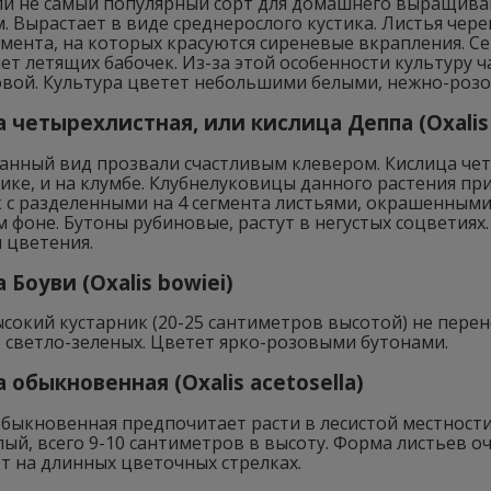
ли не самый популярный сорт для домашнего выращиван
. Вырастает в виде среднерослого кустика. Листья че
гмента, на которых красуются сиреневые вкрапления. С
т летящих бабочек. Из-за этой особенности культуру 
вой. Культура цветет небольшими белыми, нежно-роз
 четырехлистная, или кислица Деппа (Oxalis 
анный вид прозвали счастливым клевером. Кислица чет
ке, и на клумбе. Клубнелуковицы данного растения пр
 с разделенными на 4 сегмента листьями, окрашенными
 фоне. Бутоны рубиновые, растут в негустых соцветиях
 цветения.
 Боуви (Oxalis bowiei)
сокий кустарник (20-25 сантиметров высотой) не перен
 светло-зеленых. Цветет ярко-розовыми бутонами.
 обыкновенная (Oxalis acetosella)
быкновенная предпочитает расти в лесистой местности,
ый, всего 9-10 сантиметров в высоту. Форма листьев о
т на длинных цветочных стрелках.