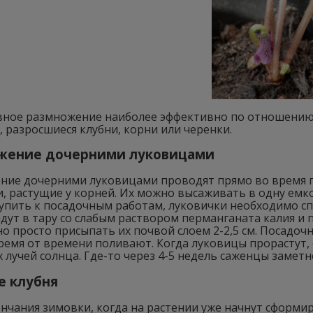
вное размножение наиболее эффективно по отношению к
 разросшиеся клубни, корни или черенки.
жение дочерними луковицами
ние дочерними луковицами проводят прямо во время пе
, растущие у корней. Их можно высаживать в одну емко
упить к посадочным работам, луковички необходимо сп
дут в тару со слабым раствором перманганата калия и 
о просто присыпать их почвой слоем 2-2,5 см. Посадо
ремя от времени поливают. Когда луковицы прорастут, 
 лучей солнца. Где-то через 4-5 недель саженцы заметн
е клубня
нчания зимовки, когда на растении уже начнут сформи