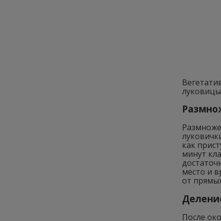
Вегетати
луковицы,
Размно
Размноже
луковички
как прист
минут кла
достаточн
место и в
от прямых
Делени
После око