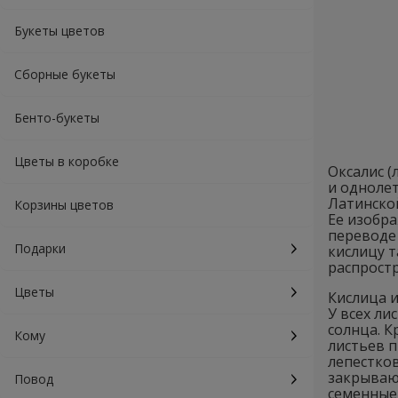
Букеты цветов
Сборные букеты
Бенто-букеты
Цветы в коробке
Оксалис (
и однолет
Латинской
Корзины цветов
Ее изобра
переводе 
Подарки
кислицу т
распростр
Цветы
Кислица и
У всех ли
солнца. К
Кому
листьев 
лепестков
закрываю
Повод
семенные 