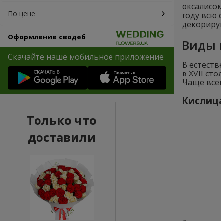
оксалисом
По цене
году всю 
декориру
Оформление свадеб
Виды 
Скачайте наше мобильное приложение
В естеств
в XVII ст
Чаще всег
Кислица
Только что
доставили