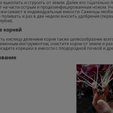
 выкопать и струсить от земли. Далее его тщательно 
т на части острым и продезинфицированным ножом. Уч
енки сажают в индивидуальные емкости. Саженцы необх
 поливать и раз в две недели вносить удобрения (перв
лубня).
е корней
ь кислицу делением корня также целесообразнее всего
аженным инструментом, очистите корни от земли и раз
посадите корешки в емкости с плодородной почвой и д
ование