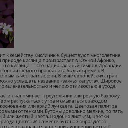
ежит к семейству Кисличные. Существуют многолетние
ой природе кислица произрастает в Южной Африке,
, что кислица — это национальный символ Ирландии.
ысокопочитаемого праведника былых времен. В
усовым качествам зелени. В ряде европейских стран
можно услышать название «заячья капуста». Широкое
 привлекательностью и неприхотливостью в уходе.
ластин напоминает треугольник или резную бахрому.
вом распускаться с утра и смыкаться с заходом
икосновения или яркий луч света. Цветовая палитра
ровыми оттенками. Бутоны довольно мелкие, по пять
ый или желтый цвета. Подобно листьям, цветки
ериода цветения на месте бутонов образуются
что легко лопаются даже при дуновении ветра. С