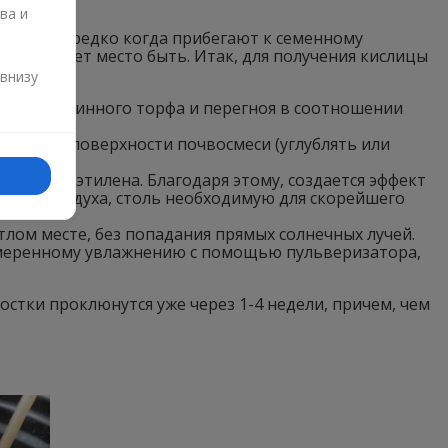
ва и
садоводы редко когда прибегают к семенному
 все имеет место быть. Итак, для получения кислицы
и
 внизу
песка, низинного торфа и перегноя в соотношении
риал по поверхности почвосмеси (углублять или
или полиэтилена. Благодаря этому, создается эффект
ость воздуха, столь необходимую для скорейшего
лом месте, без попадания прямых солнечных лучей.
умеренному увлажнению с помощью пульверизатора,
стки проклюнутся уже через 1-4 недели, причем, чем