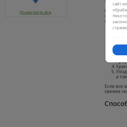
сайт и
обраба
В естеств
Посмотреть все
выращиван
Некото
из семян,
законн
страни
Подг
1:4:4.
С пр
прис
Зате
мини
прор
Хран
Уход
а та
Если все 
свежее се
Спосо