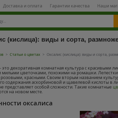
Доставка и оплата
Гарантии качества
Наши маг
с (кислица): виды и сорта, размнож
тов
>
Статьи о цветах
>
Оксалис (кислица): виды и сорта, раз
— это декоративная комнатная культура с красивыми л
 и милыми цветочками, похожими на ромашки. Лепестки
розовыми, красными. Своим вторым названием культура
ого содержания аскорбиновой и щавелевой кислоты в л
не представляет особой сложности. Такие комнатные
цв
тся на новом месте.
нности оксалиса