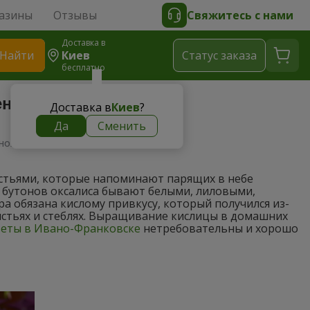
азины
Отзывы
Свяжитесь с нами
Доставка в
Найти
Киев
Cтатус заказа
бесплатно
ение и уход
Доставка в
Киев
?
Да
Сменить
множение и уход
истьями, которые напоминают парящих в небе
 бутонов оксалиса бывают белыми, лиловыми,
 обязана кислому привкусу, который получился из-
истьях и стеблях. Выращивание кислицы в домашних
еты в Ивано-Франковске
нетребовательны и хорошо