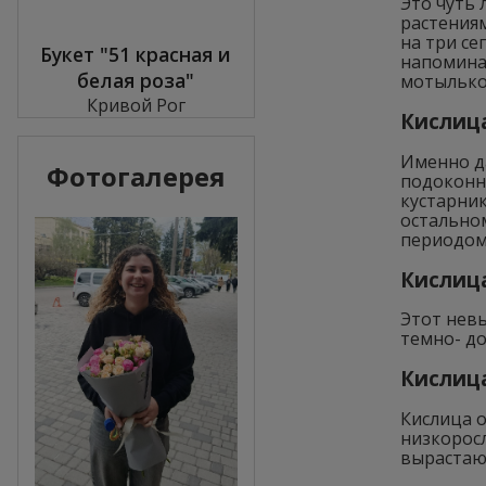
Это чуть 
растениям
на три се
Букет "51 красная и
напоминае
белая роза"
мотылько
Кривой Рог
Кислица
Именно д
Фотогалерея
подоконни
кустарник
остальном
периодом
Кислица
Этот невы
темно- до
Кислица
Кислица о
низкоросл
вырастаю