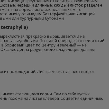
ия. Кислица треугольная относится к клубневвым
решковые, черешки длинные, каждый листок разделен
егментная форма листовых пластин чем-то
часто именуют «мадам Баттерфляй» или кислицей
овыми или пурпурными бутонами.
tetraphylla)
ырехлистная прекрасно выращивается и на
изнаны съедобными. По своей природе это невысокий
 в бордовый цвет по центру и зеленый — на
. Оксалис Деппа радует своих владельцев долгим
осит похолоданий. Листья мясистые, плотные, от
 имеет стелющиеся корни. Сам по себе кустик
чень похожа на листья клевера. Соцветия единичные,