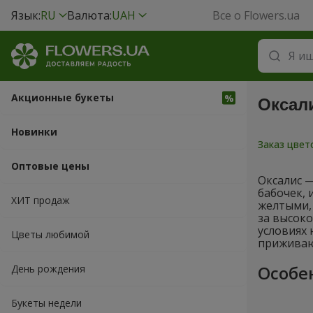
Язык:
RU
Валюта:
UAH
Все о Flowers.ua
Акционные букеты
Оксали
Новинки
Заказ цве
Оптовые цены
Оксалис 
бабочек,
ХИТ продаж
желтыми, 
за высок
условиях 
Цветы любимой
приживаю
Особе
День рождения
Букеты недели