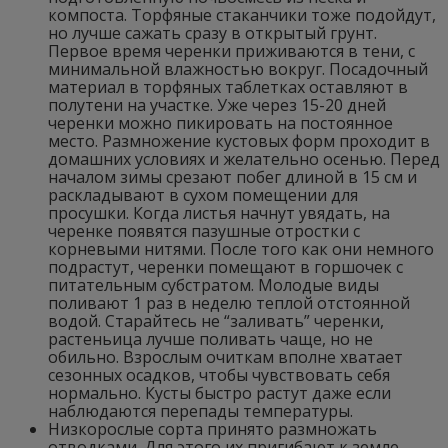
компоста. Торфяные стаканчики тоже подойдут,
но лучше сажать сразу в открытый грунт.
Первое время черенки приживаются в тени, с
минимальной влажностью вокруг. Посадочный
материал в торфяных таблетках оставляют в
полутени на участке. Уже через 15-20 дней
черенки можно пикировать на постоянное
место. Размножение кустовых форм проходит в
домашних условиях и желательно осенью. Перед
началом зимы срезают побег длиной в 15 см и
раскладывают в сухом помещении для
просушки. Когда листья начнут увядать, на
черенке появятся пазушные отростки с
корневыми нитями. После того как они немного
подрастут, черенки помещают в горшочек с
питательным субстратом. Молодые виды
поливают 1 раз в неделю теплой отстоянной
водой. Старайтесь не “заливать” черенки,
растеньица лучше поливать чаще, но не
обильно. Взрослым очиткам вполне хватает
сезонных осадков, чтобы чувствовать себя
нормально. Кусты быстро растут даже если
наблюдаются перепады температуры.
Низкорослые сорта принято размножать
отводками. Для этого их пригибают к земле