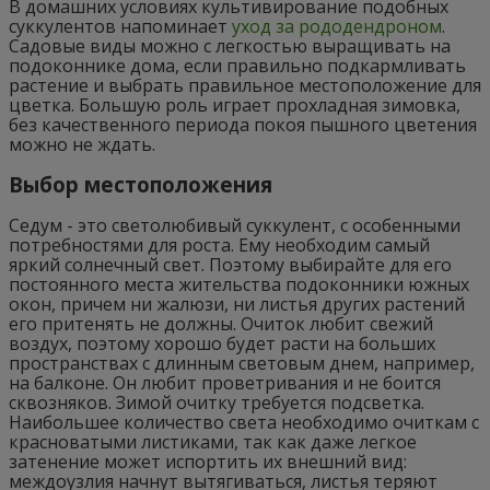
В домашних условиях культивирование подобных
суккулентов напоминает
уход за рододендроном
.
Садовые виды можно с легкостью выращивать на
подоконнике дома, если правильно подкармливать
растение и выбрать правильное местоположение для
цветка. Большую роль играет прохладная зимовка,
без качественного периода покоя пышного цветения
можно не ждать.
Выбор местоположения
Седум - это светолюбивый суккулент, с особенными
потребностями для роста. Ему необходим самый
яркий солнечный свет. Поэтому выбирайте для его
постоянного места жительства подоконники южных
окон, причем ни жалюзи, ни листья других растений
его притенять не должны. Очиток любит свежий
воздух, поэтому хорошо будет расти на больших
пространствах с длинным световым днем, например,
на балконе. Он любит проветривания и не боится
сквозняков. Зимой очитку требуется подсветка.
Наибольшее количество света необходимо очиткам с
красноватыми листиками, так как даже легкое
затенение может испортить их внешний вид:
междоузлия начнут вытягиваться, листья теряют