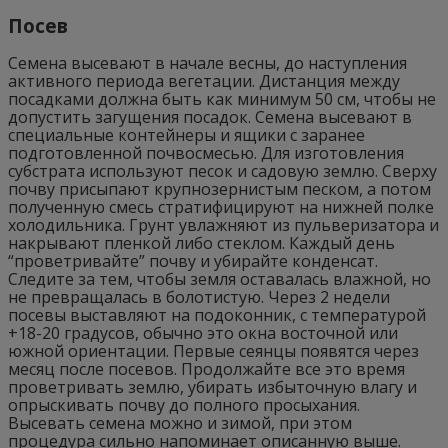
Посев
Семена высевают в начале весны, до наступления
активного периода вегетации. Дистанция между
посадками должна быть как минимум 50 см, чтобы не
допустить загущения посадок. Семена высевают в
специальные контейнеры и ящики с заранее
подготовленной почвосмесью. Для изготовления
субстрата используют песок и садовую землю. Сверху
почву присыпают крупнозернистым песком, а потом
полученную смесь стратифицируют на нижней полке
холодильника. Грунт увлажняют из пульверизатора и
накрывают пленкой либо стеклом. Каждый день
“проветривайте” почву и убирайте конденсат.
Следите за тем, чтобы земля оставалась влажной, но
не превращалась в болотистую. Через 2 недели
посевы выставляют на подоконник, с температурой
+18-20 градусов, обычно это окна восточной или
южной ориентации. Первые сеянцы появятся через
месяц после посевов. Продолжайте все это время
проветривать землю, убирать избыточную влагу и
опрыскивать почву до полного просыхания.
Высевать семена можно и зимой, при этом
процедура сильно напоминает описанную выше.