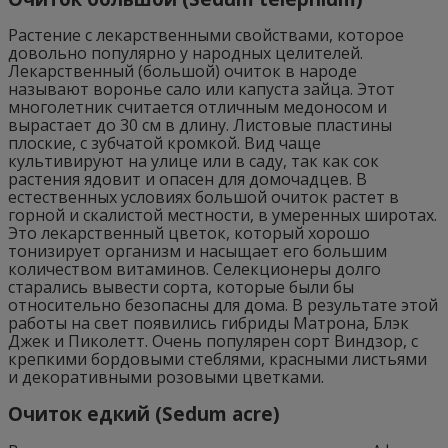
Растение с лекарственными свойствами, которое
довольно популярно у народных целителей.
Лекарственный (большой) очиток в народе
называют воронье сало или капуста зайца. Этот
многолетник считается отличным медоносом и
вырастает до 30 см в длину. Листовые пластины
плоские, с зубчатой кромкой. Вид чаще
культивируют на улице или в саду, так как сок
растения ядовит и опасен для домочадцев. В
естественных условиях большой очиток растет в
горной и скалистой местности, в умеренных широтах.
Это лекарственный цветок, который хорошо
тонизирует организм и насыщает его большим
количеством витаминов. Селекционеры долго
старались вывести сорта, которые были бы
относительно безопасны для дома. В результате этой
работы на свет появились гибриды Матрона, Блэк
Джек и Пиколетт. Очень популярен сорт Виндзор, с
крепкими бордовыми стеблями, красными листьями
и декоративными розовыми цветками.
Очиток едкий (Sedum acre)