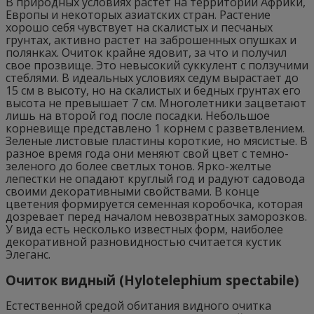
В природных условиях растет на территории Африки,
Европы и некоторых азиатских стран. Растение
хорошо себя чувствует на скалистых и песчаных
грунтах, активно растет на заброшенных опушках и
полянках. Очиток крайне ядовит, за что и получил
свое прозвище. Это невысокий суккулент с ползучими
стеблями. В идеальных условиях седум вырастает до
15 см в высоту, но на скалистых и бедных грунтах его
высота не превышает 7 см. Многолетники зацветают
лишь на второй год после посадки. Небольшое
корневище представлено 1 корнем с разветвлением.
Зеленые листовые пластины короткие, но мясистые. В
разное время года они меняют свой цвет с темно-
зеленого до более светлых тонов. Ярко-желтые
лепестки не опадают круглый год и радуют садовода
своими декоративными свойствами. В конце
цветения формируется семенная коробочка, которая
дозревает перед началом невозвратных заморозков.
У вида есть несколько известных форм, наиболее
декоративной разновидностью считается кустик
Элеганс.
Очиток видный (Hylotelephium spectabile)
Естественной средой обитания видного очитка