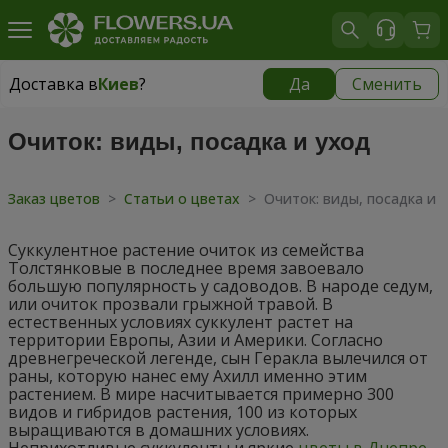
Доставка в
Киев
?
Да
Сменить
Доставка в
Киев
|
бесплатно
Очиток: виды, посадка и уход
Заказ цветов
>
Статьи о цветах
>
Очиток: виды, посадка и 
Суккулентное растение очиток из семейства
Толстянковые в последнее время завоевало
большую популярность у садоводов. В народе седум,
или очиток прозвали грыжной травой. В
естественных условиях суккулент растет на
территории Европы, Азии и Америки. Согласно
древнегреческой легенде, сын Геракла вылечился от
раны, которую нанес ему Ахилл именно этим
растением. В мире насчитывается примерно 300
видов и гибридов растения, 100 из которых
выращиваются в домашних условиях.