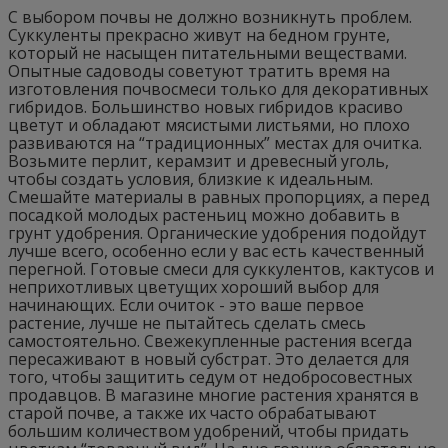
С выбором почвы не должно возникнуть проблем.
Суккуленты прекрасно живут на бедном грунте,
который не насыщен питательными веществами.
Опытные садоводы советуют тратить время на
изготовления почвосмеси только для декоративных
гибридов. Большинство новых гибридов красиво
цветут и обладают мясистыми листьями, но плохо
развиваются на “традиционных” местах для очитка.
Возьмите перлит, керамзит и древесный уголь,
чтобы создать условия, близкие к идеальным.
Смешайте материалы в равных пропорциях, а перед
посадкой молодых растеньиц можно добавить в
грунт удобрения. Органические удобрения подойдут
лучше всего, особенно если у вас есть качественный
перегной. Готовые смеси для суккулентов, кактусов и
неприхотливых цветущих хороший выбор для
начинающих. Если очиток - это ваше первое
растение, лучше не пытайтесь сделать смесь
самостоятельно. Свежекупленные растения всегда
пересаживают в новый субстрат. Это делается для
того, чтобы защитить седум от недобросовестных
продавцов. В магазине многие растения хранятся в
старой почве, а также их часто обрабатывают
большим количеством удобрений, чтобы придать