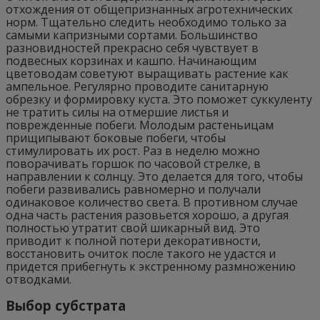
отхождения от общепризнанных агротехнических
норм. Тщательно следить необходимо только за
самыми капризными сортами. Большинство
разновидностей прекрасно себя чувствует в
подвесных корзинах и кашпо. Начинающим
цветоводам советуют выращивать растение как
ампельное. Регулярно проводите санитарную
обрезку и формировку куста. Это поможет суккуленту
не тратить силы на отмершие листья и
поврежденные побеги. Молодым растеньицам
прищипывают боковые побеги, чтобы
стимулировать их рост. Раз в неделю можно
поворачивать горшок по часовой стрелке, в
направлении к солнцу. Это делается для того, чтобы
побеги развивались равномерно и получали
одинаковое количество света. В противном случае
одна часть растения разовьется хорошо, а другая
полностью утратит свой шикарный вид. Это
приводит к полной потери декоративности,
восстановить очиток после такого не удастся и
придется прибегнуть к экстренному размножению
отводками.
Выбор субстрата