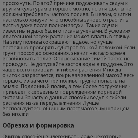
просохнуть. По этой причине подсаживать седум к
другим культурам в горшок можно, но эти цветы не
должны требовать частого полива. В целом, очитки
настолько живучи, что способны заново отрастить
листья даже после полной засухи. Такие случаи
известны и даже были описаны учеными. В условиях
длительной засухи растение может впасть в спячку.
На зиму поливы сокращают вдвое, но лучше
постоянно проверять субстрат тонкой палочкой. Если
грунт просох до основания, значит настало время
возобновить полив. Опрыскивание зимой также не
проводят. Не допускайте застоя воды в поддоне. Это
чаще всего приводит к гибели растения. Иногда
очиток разрастается, покрывая зеленной массой весь
горшок, из-за чего при поливе трудно попасть на
землю. Поддонный полив, а тем более погружение -
приведет к серьезным повреждениям корневой
системы. Зачастую данные способы ведут к гибели
растения из-за переувлажнения. Лучше
воспользуйтесь обычным пластмассовым шприцем
без иголки.
Обрезка и формировка
Очиток способен выдерживать даже некоторые