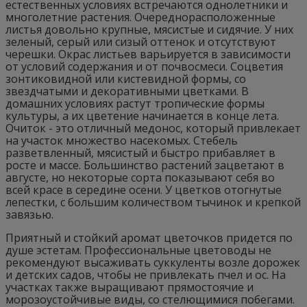
естественных условиях встречаются однолетники и
многолетние растения. Очереднорасположенные
листья довольно крупные, мясистые и сидячие. У них
зеленый, серый или сизый оттенок и отсутствуют
черешки. Окрас листьев варьируется в зависимости
от условий содержания и от почвосмеси. Соцветия
зонтиковидной или кистевидной формы, со
звездчатыми и декоративными цветками. В
домашних условиях растут тропические формы
культуры, а их цветение начинается в конце лета.
Очиток - это отличный медонос, который привлекает
на участок множество насекомых. Стебель
разветвленный, мясистый и быстро прибавляет в
росте и массе. Большинство растений зацветают в
августе, но некоторые сорта показывают себя во
всей красе в середине осени. У цветков отогнутые
лепестки, с большим количеством тычинок и крепкой
завязью.
Приятный и стойкий аромат цветочков придется по
душе эстетам. Профессиональные цветоводы не
рекомендуют высаживать суккуленты возле дорожек
и детских садов, чтобы не привлекать пчел и ос. На
участках также выращивают прямостоячие и
морозоустойчивые виды, со стелющимися побегами.