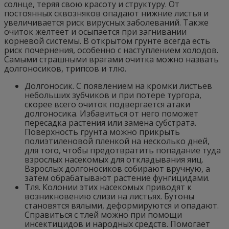
солнце, теряя свою красоту и структуру. От
постоянных сквозняков опадают нижние листья и
увеличивается риск вирусных заболеваний. Также
очиток желтеет и осыпается при загнивании
корневой системы. В открытом грунте всегда есть
риск почернения, особенно с наступлением холодов.
Самыми страшными врагами очитка можно назвать
долгоносиков, трипсов и тлю.
Долгоносик. С появлением на кромки листьев
небольших зубчиков и при потере тургора,
скорее всего очиток подвергается атаки
долгоносика. Избавиться от него поможет
пересадка растения или замена субстрата.
Поверхность грунта можно прикрыть
полиэтиленовой пленкой на несколько дней,
для того, чтобы предотвратить попадание туда
взрослых насекомых для откладывания яиц.
Взрослых долгоносиков собирают вручную, а
затем обрабатывают растение фунгицидами.
Тля. Колонии этих насекомых приводят к
возникновению слизи на листьях. Бутоны
становятся вялыми, деформируются и опадают.
Справиться с тлей можно при помощи
инсектицидов и народных средств. Помогает