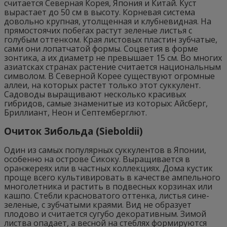
считается Северная Корея, Япония и Китай. Куст
вырастает до 50 см в высоту. Корневая система
довольно крупная, утолщенная и клубневидная. На
прямостоячих побегах растут зеленые листья с
голубым оттенком. Края листовых пластин зубчатые,
сами они лопатчатой формы. Соцветия в форме
зонтика, а их диаметр не превышает 15 см. Во многих
азиатсках странах растение считается национальным
символом. В Северной Корее существуют огромные
аллеи, на которых растет только этот суккулент.
Садоводы выращивают несколько красивых
гибридов, самые знаменитые из которых: Айсберг,
Бриллиант, Неон и Септемберглют.
Очиток Зибольда (Sieboldii)
Один из самых популярных суккулентов в Японии,
особенно на острове Сикоку. Выращивается в
оранжереях или в частных коллекциях. Дома кустик
проще всего культивировать в качестве ампельного
многолетника и растить в подвесных корзинах или
кашпо. Стебли красноватого оттенка, листья сине-
зеленые, с зубчатыми краями. Вид не образует
плодово и считается сугубо декоративным. Зимой
листва опадает, а весной на стеблях формируются