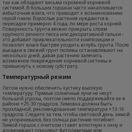
так как обладают весьма скромной корневой
системой. В больших горшках часто накапливается
избыточная влага, что приводит к возникновению
серой гнили. Взрослые растения нуждаются в
пересадке примерно 4 года, по мере роста корней.
Поверхность грунта можно прикрыть слоем
крупного речного песка или декоративной гальки -
это добавит привлекательности композиции и
позволит влаге быстрее уходить вглубь грунта. После
высадки в свежий грунт поливы останавливают на
несколько дней, давая растению залечить
возможное повреждение корневой системы и
привыкнуть к новому субстрату.
Температурный режим
Летом нужно обеспечить кустику высокую
температуру. Прямые солнечные лучи не несут
большой угрозы, поэтом смело поддерживайте ее в
районе +25-30 градусов. Зимовка должна быть
прохладной, рекомендованная температура +13-16
градусов. Следите за тем, чтобы световой день зимой
не укорачивался, без солнца растение погибнет.
Зимой горшок с очитком ставят вплотную к окну и
досвечивают суккулент фитолампами или