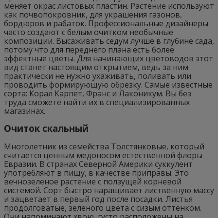
меняет окрас листовых пластин. Растение используют
как почвопокровник, для украшения газонов,
бордюров и рабаток. Профессиональные дизайнеры
часто создают с белым очитком необычные
композиции. Высаживать седум лучше в глубине сада,
потому что для переднего плана есть более
эффектные цветы. Для начинающих цветоводов этот
вид станет настоящим открытием, ведь за ним
практически не нужно ухаживать, поливать или
проводить формирующую обрезку. Самые известные
сорта: Корал Карпет, Франс и Лаконикум. Вы без
труда сможете найти их в специализированных
магазинах.
Очиток скальный
Многолетник из семейства Толстянковые, который
считается ценным медоносом естественной флоры
Евразии. В странах Северной Америки суккулент
употребляют в пищу, в качестве приправы. Это
вечнозеленое растение с ползущей корневой
системой. Сорт быстро наращивает лиственную массу
и зацветает в первый год после посадки. Листья
продолговатые, зеленого цвета с сизым оттенком.
Они напоминают хвою, густо расположены на