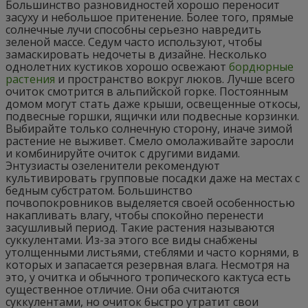
Большинство разновидностей хорошо переносит
засуху и небольшое притенение. Более того, прямые
солнечные лучи способны серьезно навредить
зеленой массе. Седум часто используют, чтобы
замаскировать недочеты в дизайне. Несколько
однолетних кустиков хорошо освежают
бордюрные
растения
и пространство вокруг люков. Лучше всего
очиток смотрится в альпийской горке. Постоянным
домом могут стать даже крыши, освещенные откосы,
подвесные горшки, ящички или подвесные корзинки.
Выбирайте только солнечную сторону, иначе зимой
растение не выживет. Смело омолаживайте заросли
и комбинируйте очиток с другими видами.
Энтузиасты озеленители рекомендуют
культивировать групповые посадки даже на местах с
бедным субстратом. Большинство
почвопокровников выделяется своей особенностью
накапливать влагу, чтобы спокойно перенести
засушливый период. Такие растения называются
суккулентами. Из-за этого все виды снабжены
утолщенными листьями, стеблями и часто корнями, в
которых и запасается резервная влага. Несмотря на
это, у очитка и обычного тропического кактуса есть
существенное отличие. Они оба считаются
суккулентами, но очиток быстро утратит свои