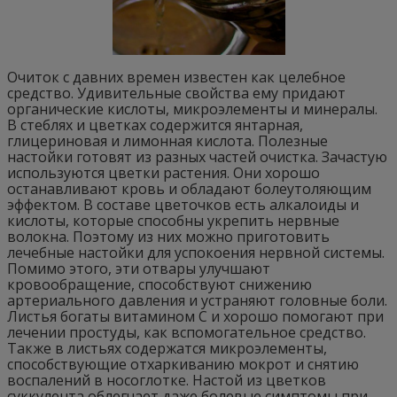
Очиток с давних времен известен как целебное
средство. Удивительные свойства ему придают
органические кислоты, микроэлементы и минералы.
В стеблях и цветках содержится янтарная,
глицериновая и лимонная кислота. Полезные
настойки готовят из разных частей очистка. Зачастую
используются цветки растения. Они хорошо
останавливают кровь и обладают болеутоляющим
эффектом. В составе цветочков есть алкалоиды и
кислоты, которые способны укрепить нервные
волокна. Поэтому из них можно приготовить
лечебные настойки для успокоения нервной системы.
Помимо этого, эти отвары улучшают
кровообращение, способствуют снижению
артериального давления и устраняют головные боли.
Листья богаты витамином С и хорошо помогают при
лечении простуды, как вспомогательное средство.
Также в листьях содержатся микроэлементы,
способствующие отхаркиванию мокрот и снятию
воспалений в носоглотке. Настой из цветков
суккулента облегчает даже болевые симптомы при