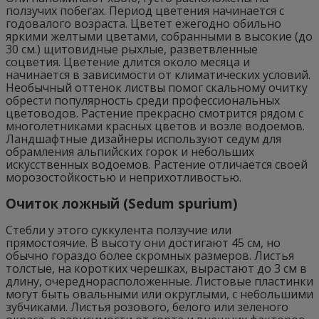
ползучих побегах. Период цветения начинается с
годовалого возраста. Цветет ежегодно обильно
яркими желтыми цветами, собранными в высокие (до
30 см.) щитовидные рыхлые, разветвленные
соцветия. Цветение длится около месяца и
начинается в зависимости от климатических условий.
Необычный оттенок листвы помог скальному очитку
обрести популярность среди профессиональных
цветоводов. Растение прекрасно смотрится рядом с
многолетниками красных цветов и возле водоемов.
Ландшафтные дизайнеры используют седум для
обрамления альпийских горок и небольших
искусственных водоемов. Растение отличается своей
морозостойкостью и неприхотливостью.
Очиток ложный (Sedum spurium)
Стебли у этого суккулента ползучие или
прямостоячие. В высоту они достигают 45 см, но
обычно гораздо более скромных размеров. Листья
толстые, на коротких черешках, вырастают до 3 см в
длину, очереднорасположенные. Листовые пластинки
могут быть овальными или округлыми, с небольшими
зубчиками. Листья розового, белого или зеленого