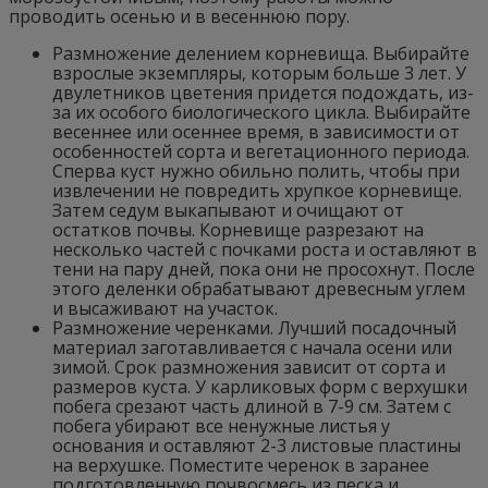
проводить осенью и в весеннюю пору.
Размножение делением корневища. Выбирайте
взрослые экземпляры, которым больше 3 лет. У
двулетников цветения придется подождать, из-
за их особого биологического цикла. Выбирайте
весеннее или осеннее время, в зависимости от
особенностей сорта и вегетационного периода.
Сперва куст нужно обильно полить, чтобы при
извлечении не повредить хрупкое корневище.
Затем седум выкапывают и очищают от
остатков почвы. Корневище разрезают на
несколько частей с почками роста и оставляют в
тени на пару дней, пока они не просохнут. После
этого деленки обрабатывают древесным углем
и высаживают на участок.
Размножение черенками. Лучший посадочный
материал заготавливается с начала осени или
зимой. Срок размножения зависит от сорта и
размеров куста. У карликовых форм с верхушки
побега срезают часть длиной в 7-9 см. Затем с
побега убирают все ненужные листья у
основания и оставляют 2-3 листовые пластины
на верхушке. Поместите черенок в заранее
подготовленную почвосмесь из песка и