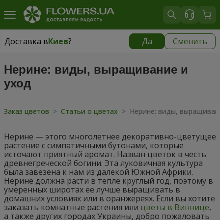
Доставка в
Киев
?
Да
Сменить
Доставка в
Киев
|
бесплатно
Нерине: виды, выращивание и
уход
Заказ цветов
>
Статьи о цветах
>
Нерине: виды, выращиван
Нерине — этого многолетнее декоративно-цветущее
растение с симпатичными бутонами, которые
источают приятный аромат. Назван цветок в честь
древнегреческой богини. Эта луковичная культура
была завезена к нам из далекой Южной Африки.
Нерине должна расти в тепле круглый год, поэтому в
умеренных широтах ее лучше выращивать в
домашних условиях или в оранжереях. Если вы хотите
заказать комнатные растения или
цветы в Виннице
,
а также других городах Украины, добро пожаловать