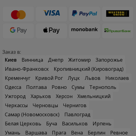
Заказ в:
Киев
Винница
Днепр
Житомир
Запорожье
Ивано-Франковск
Кропивницкий (Кировоград)
Кременчуг
Кривой Рог
Луцк
Львов
Николаев
Одесса
Полтава
Ровно
Сумы
Тернополь
Ужгород
Харьков
Херсон
Хмельницкий
Черкассы
Черновцы
Чернигов
Самар (Новомосковск)
Павлоград
Белая Церковь
Буча
Васильков
Ирпень
Умань
Варшава
Прага
Вена
Берлин
Ревное