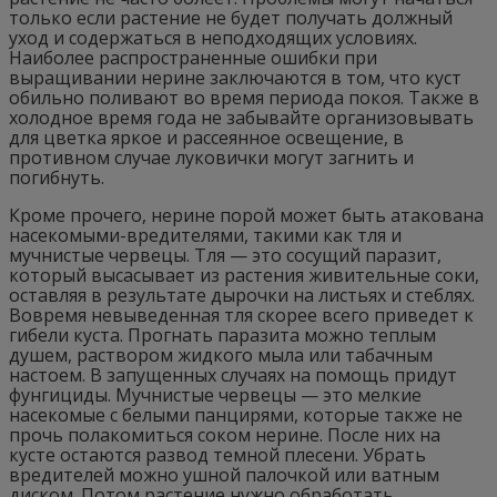
только если растение не будет получать должный
уход и содержаться в неподходящих условиях.
Наиболее распространенные ошибки при
выращивании нерине заключаются в том, что куст
обильно поливают во время периода покоя. Также в
холодное время года не забывайте организовывать
для цветка яркое и рассеянное освещение, в
противном случае луковички могут загнить и
погибнуть.
Кроме прочего, нерине порой может быть атакована
насекомыми-вредителями, такими как тля и
мучнистые червецы. Тля — это сосущий паразит,
который высасывает из растения живительные соки,
оставляя в результате дырочки на листьях и стеблях.
Вовремя невыведенная тля скорее всего приведет к
гибели куста. Прогнать паразита можно теплым
душем, раствором жидкого мыла или табачным
настоем. В запущенных случаях на помощь придут
фунгициды. Мучнистые червецы — это мелкие
насекомые с белыми панцирями, которые также не
прочь полакомиться соком нерине. После них на
кусте остаются развод темной плесени. Убрать
вредителей можно ушной палочкой или ватным
диском. Потом растение нужно обработать