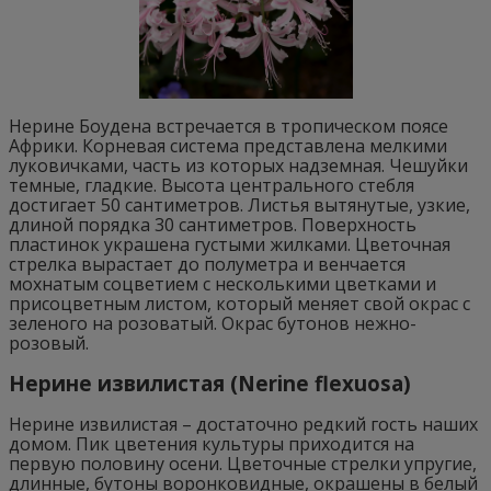
Нерине Боудена встречается в тропическом поясе
Африки. Корневая система представлена мелкими
луковичками, часть из которых надземная. Чешуйки
темные, гладкие. Высота центрального стебля
достигает 50 сантиметров. Листья вытянутые, узкие,
длиной порядка 30 сантиметров. Поверхность
пластинок украшена густыми жилками. Цветочная
стрелка вырастает до полуметра и венчается
мохнатым соцветием с несколькими цветками и
присоцветным листом, который меняет свой окрас с
зеленого на розоватый. Окрас бутонов нежно-
розовый.
Нерине извилистая (Nerine flexuosa)
Нерине извилистая – достаточно редкий гость наших
домом. Пик цветения культуры приходится на
первую половину осени. Цветочные стрелки упругие,
длинные, бутоны воронковидные, окрашены в белый