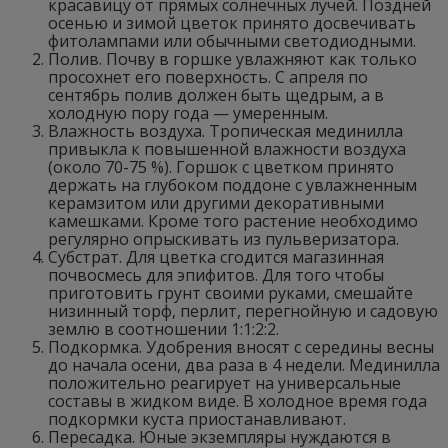
красавицу от прямых солнечных лучей. Поздней
осенью и зимой цветок принято досвечивать
фитолампами или обычными светодиодными.
Полив. Почву в горшке увлажняют как только
просохнет его поверхность. С апреля по
сентябрь полив должен быть щедрым, а в
холодную пору года — умеренным.
Влажность воздуха. Тропическая мединилла
привыкла к повышенной влажности воздуха
(около 70-75 %). Горшок с цветком принято
держать на глубоком поддоне с увлажненным
керамзитом или другими декоративными
камешками. Кроме того растение необходимо
регулярно опрыскивать из пульверизатора.
Субстрат. Для цветка сгодится магазинная
почвосмесь для эпифитов. Для того чтобы
приготовить грунт своими руками, смешайте
низинный торф, перлит, перегнойную и садовую
землю в соотношении 1:1:2:2.
Подкормка. Удобрения вносят с середины весны
до начала осени, два раза в 4 недели. Мединилла
положительно реагирует на универсальные
составы в жидком виде. В холодное время года
подкормки куста приостанавливают.
Пересадка. Юные экземпляры нуждаются в