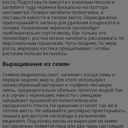
роста. Подготовьте емкости с влажным песком и
заглубите туда черенки буквально на полтора
сантиметра. Поверх натяните полиэтилен, и
поставьте емкости в теплое место. Периодически
приоткрывайте заслону для удаления конденсата и
полива. Укоренение черенков произойдет
приблизительно спустя месяц. Как только это
произойдет, ростки можно начинать рассаживать по
персональным горшочкам. Чуть позднее, по мере
роста, верхушку кустика прищипывают, чтобы
растение больше ветвилось.
Выращивание из семян
Семена мединиллы сеют, начиная с конца зимы и
первую неделю марта. Для этого используют
свежесобранный материал и торфяно-песчаную
смесь, предварительно обильно политую водой. Как
и в случае с черенками, емкости с сеянцами
накрывают крышкой из полиэтилена или
прозрачного стекла. На хранение относят так же в
теплое место. Не забывайте регулярно приоткрывать
крышку для доступа кислорода и увлажнения
мединилл. Под конец весны на выросших из семян
кустарничках появятся пара или две пары настоящих