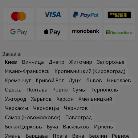
Заказ в:
Киев
Винница
Днепр
Житомир
Запорожье
Ивано-Франковск
Кропивницкий (Кировоград)
Кременчуг
Кривой Рог
Луцк
Львов
Николаев
Одесса
Полтава
Ровно
Сумы
Тернополь
Ужгород
Харьков
Херсон
Хмельницкий
Черкассы
Черновцы
Чернигов
Самар (Новомосковск)
Павлоград
Белая Церковь
Буча
Васильков
Ирпень
Умань
Варшава
Прага
Вена
Берлин
Ревное