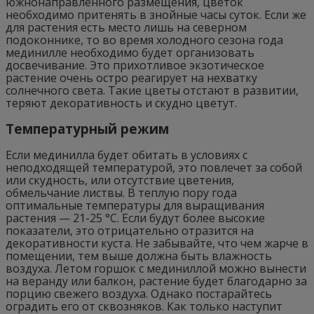
южнонаправленного размещения, цветок
необходимо притенять в знойные часы суток. Если же
для растения есть место лишь на северном
подоконнике, то во время холодного сезона года
мединилле необходимо будет организовать
досвечивание. Это прихотливое экзотическое
растение очень остро реагирует на нехватку
солнечного света. Такие цветы отстают в развитии,
теряют декоративность и скудно цветут.
Температурный режим
Если мединилла будет обитать в условиях с
неподходящей температурой, это повлечет за собой
или скудность, или отсутствие цветения,
обмельчание листвы. В теплую пору года
оптимальные температуры для выращивания
растения — 21-25 °C. Если будут более высокие
показатели, это отрицательно отразится на
декоративности куста. Не забывайте, что чем жарче в
помещении, тем выше должна быть влажность
воздуха. Летом горшок с мединиллой можно вынести
на веранду или балкон, растение будет благодарно за
порцию свежего воздуха. Однако постарайтесь
оградить его от сквозняков. Как только наступит