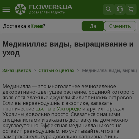
Доставка в
Киев
?
Да
Сменить
Доставка в
Киев
|
бесплатно
Мединилла: виды, выращивание и
уход
Заказ цветов
>
Статьи о цветах
>
Мединилла: виды, выращи
Мединилла — это многолетнее вечнозеленое
декоративно-цветущее растение, родиной которого
являются влажные джунгли Филиппинских островов.
Если вы неравнодушны к экзотике, заказать
тропические
цветы в Ужгороде
и других городах
Украины довольно просто. Связаться с нашими
специалистами и заказать доставку на дом можно
круглосуточно. Эффектная мединилла никого не
оставит равнодушным, но учитывайте, что эта
заморская культура довольно капризна. Лишь