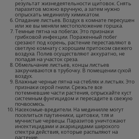
результат жизнедеятельности щитовок. Снять
паразитов можно вручную, а затем нужно
опрыскать мединиллу химикатом.
Опадание листьев. Воздух в комнате пересушен
или же вы меняли местоположение горшка.
Темные пятна на побегах. Это признаки
грибковой инфекции. Пораженный побег
срезают под корень, растение переставляют в
светлую комнату с хорошим притоком свежего
воздуха. Полив осуществляют аккуратно, не
попадая на участок среза.
Обмельчание листьев, концы листьев
закручиваются в трубочку. В помещении сухой
воздух.
Влажные черные пятна на стеблях и листьях. Это
признаки серой гнили. Срежьте все
потемневшие части растения, опрыскайте куст
системным фунгицидом и пересадите в свежую
почвосмесь.
Насекомые-вредители. На мединилле могут
поселиться паутинники, щитовки, тля и
мучнистые червецы. Паразитов уничтожают
инсектицидами и акарицидами широкого
спектра действия, которые распыляют на
растение.