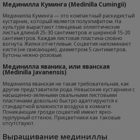
Мединилла Куминга (Medinilla Cumingii)
Мединилла Куминга — это компактный раскидистый
кустарник, который является полуэпифитом. На
культуре вырастают глянцевые эллиптические
листья длиной 25-30 сантиметров и шириной 15-20
сантиметров. Каждая листовая пластина словно
вогнута. Жилки отчетливые. Соцветия напоминают
кисти (не свисающие), диаметром 5 сантиметров.
Бутоны нежно-розовые.
Мединилла яваника, или яванская
(Medinilla Javanensis)
Мединилла яванская не такая требовательная, как
другие представители рода. Невысокие кустарники с
насыщенно-зелеными овальными листовыми
пластинами довольно быстро адаптируются к
стандартной влажности воздуха в комнате.
Поникающие грозди соцветий имеют ярко-
пурпурный оттенок. Прицветники как таковые
отсутствуют.
Выращивание мединиллы