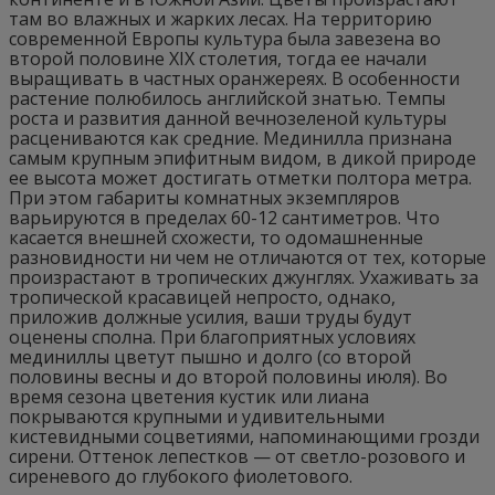
там во влажных и жарких лесах. На территорию
современной Европы культура была завезена во
второй половине XIX столетия, тогда ее начали
выращивать в частных оранжереях. В особенности
растение полюбилось английской знатью. Темпы
роста и развития данной вечнозеленой культуры
расцениваются как средние. Мединилла признана
самым крупным эпифитным видом, в дикой природе
ее высота может достигать отметки полтора метра.
При этом габариты комнатных экземпляров
варьируются в пределах 60-12 сантиметров. Что
касается внешней схожести, то одомашненные
разновидности ни чем не отличаются от тех, которые
произрастают в тропических джунглях. Ухаживать за
тропической красавицей непросто, однако,
приложив должные усилия, ваши труды будут
оценены сполна. При благоприятных условиях
мединиллы цветут пышно и долго (со второй
половины весны и до второй половины июля). Во
время сезона цветения кустик или лиана
покрываются крупными и удивительными
кистевидными соцветиями, напоминающими грозди
сирени. Оттенок лепестков — от светло-розового и
сиреневого до глубокого фиолетового.