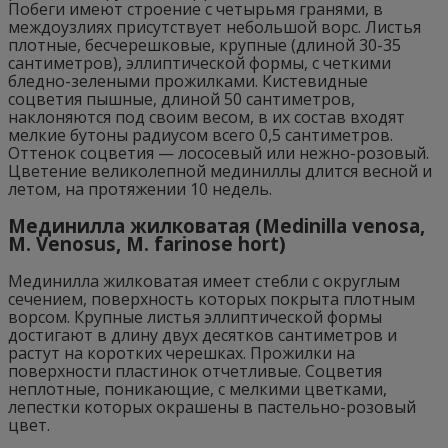
Побеги имеют строение с четырьмя гранями, в
междоузлиях присутствует небольшой ворс. Листья
плотные, бесчерешковые, крупные (длиной 30-35
сантиметров), эллиптической формы, с четкими
бледно-зелеными прожилками. Кистевидные
соцветия пышные, длиной 50 сантиметров,
наклоняются под своим весом, в их состав входят
мелкие бутоны радиусом всего 0,5 сантиметров.
Оттенок соцветия — лососевый или нежно-розовый.
Цветение великолепной мединиллы длится весной и
летом, на протяжении 10 недель.
Мединилла жилковатая (Medinilla venosa,
M. Venosus, M. farinose hort)
Мединилла жилковатая имеет стебли с округлым
сечением, поверхность которых покрыта плотным
ворсом. Крупные листья эллиптической формы
достигают в длину двух десятков сантиметров и
растут на коротких черешках. Прожилки на
поверхности пластинок отчетливые. Соцветия
неплотные, поникающие, с мелкими цветками,
лепестки которых окрашены в пастельно-розовый
цвет.