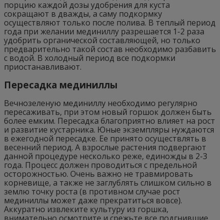
порцию каждой дозы удобрения для куста
сокращают в дважды, а саму подкормку
осуществляют только после полива. В теплый период
года при желании мединиллу разрешается 1-2 раза
удобрить органической составляющей, но только
предварительно такой состав необходимо разбавить
с водой. В холодный период все подкормки
приостанавливают.
Пересадка мединиллы
Вечнозеленую мединиллу необходимо регулярно
пересаживать, при этом новый горшок должен быть
более емким. Пересадка благоприятно влияет на рост
и развитие кустарника. Юные экземпляры нуждаются
в ежегодной пересадке. Ее принято осуществлять в
весенний период. А взрослые растения подвергают
данной процедуре несколько реже, единожды в 2-3
года. Процесс должен проводиться с предельной
осторожностью. Очень важно не травмировать
корневище, а также не заглублять слишком сильно в
землю точку роста (в противном случае рост
мединиллы может даже прекратиться вовсе).
Аккуратно извлеките культуру из горшка,
внимательно осмотрите и срежьте все подгнившие