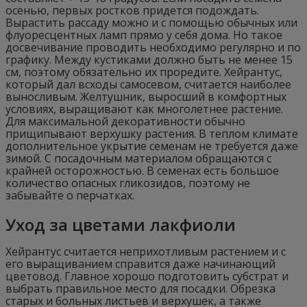
осенью, первых ростков придется подождать.
Вырастить рассаду можно и с помощью обычных или
флуоресцентных ламп прямо у себя дома. Но такое
досвечивание проводить необходимо регулярно и по
графику. Между кустиками должно быть не менее 15
см, поэтому обязательно их проредите. Хейрантус,
который дал всходы самосевом, считается наиболее
выносливым. Желтушник, выросший в комфортных
условиях, выращивают как многолетнее растение.
Для максимальной декоративности обычно
прищипывают верхушку растения. В теплом климате
дополнительное укрытие семенам не требуется даже
зимой. С посадочным материалом обращаются с
крайней осторожностью. В семенах есть большое
количество опасных гликозидов, поэтому не
забывайте о перчатках.
Уход за цветами лакфиоли
Хейрантус считается неприхотливым растением и с
его выращиванием справится даже начинающий
цветовод. Главное хорошо подготовить субстрат и
выбрать правильное место для посадки. Обрезка
старых и больных листьев и верхушек, а также