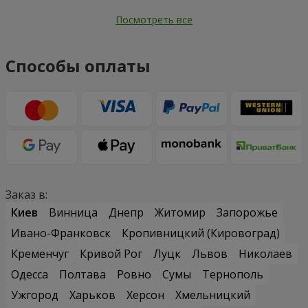
Посмотреть все
Способы оплаты
Заказ в:
Киев
Винница
Днепр
Житомир
Запорожье
Ивано-Франковск
Кропивницкий (Кировоград)
Кременчуг
Кривой Рог
Луцк
Львов
Николаев
Одесса
Полтава
Ровно
Сумы
Тернополь
Ужгород
Харьков
Херсон
Хмельницкий