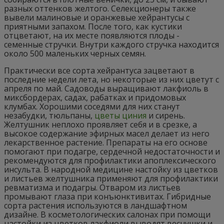
разных оттенков желтого. Селекционеры также
вывели малиновые и оранжевые хейрантусы с
приятными запахом. После того, как кустики
отцветают, на их месте появляются плоды -
семенные стручки. Внутри каждого стручка находится
около 500 маленьких черных семян.
Практически все сорта хейрантуса зацветают в
последние недели лета, но некоторые из них цветут с
апреля по май. Садоводы выращивают лакфиоль в
миксбордерах, садах, рабатках и придомовых
клумбах. Хорошими соседями для них станут
незабудки, тюльпаны,
цветы циния
и сирень.
Желтушник неплохо проявляет себя и в срезке, а
высокое содержание эфирных масел делает из него
лекарственное растение. Препараты на его основе
помогают при подагре, сердечной недостаточности и
рекомендуются для профилактики апоплексического
инсульта. В народной медицине настойку из цветков
и листьев желтушника применяют для профилактики
ревматизма и подагры. Отваром из листьев
промывают глаза при конъюнктивитах. Гибридные
сорта растения используются в ландшафтном
дизайне. В косметологических салонах при помощи
настойки из цветков лакфиоли выводят веснушки и