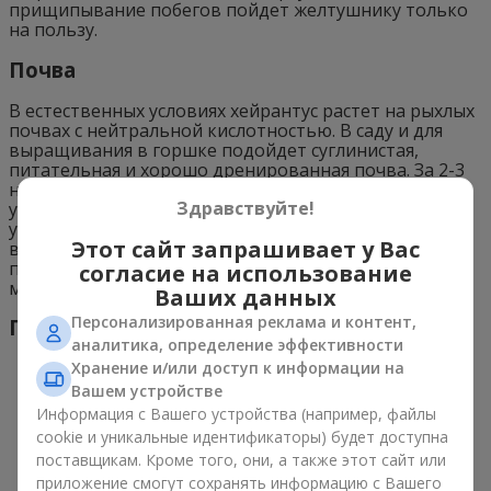
прищипывание побегов пойдет желтушнику только
на пользу.
Почва
В естественных условиях хейрантус растет на рыхлых
почвах с нейтральной кислотностью. В саду и для
выращивания в горшке подойдет суглинистая,
питательная и хорошо дренированная почва. За 2-3
недели до посадки внесите в нее органические
Здравствуйте!
удобрения (перегной или компост). Минеральные
удобрения нужно вносить каждый месяц в течение
Этот сайт запрашивает у Вас
всего периода вегетации. Для горшков выберете
правильный дренаж - это может быть керамзит или
согласие на использование
мох сфагнум.
Ваших данных
Персонализированная реклама и контент,
Полив
аналитика, определение эффективности
Хранение и/или доступ к информации на
Вашем устройстве
Информация с Вашего устройства (например, файлы
cookie и уникальные идентификаторы) будет доступна
поставщикам. Кроме того, они, а также этот сайт или
приложение смогут сохранять информацию с Вашего