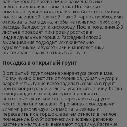
равномерного посева лучше размешать их с
небольшим количеством песка. Полейте их с
помощью пульверизатора и накройте стеклом или
полиэтиленовой пленкой. Такой парник необходимо
открывать раз в день, чтобы не появился грибок и у
рассады был доступ к кислороду. После появления 2-3
листьев проводят пикировку ростков в
индивидуальные горшки. Рассадный способ
выращивания подходит исключительно
однолетникам, двухлетники и многолетники
высаживают сразу в открытый грунт.
Посадка в открытый грунт
В открытый грунт семена хейрантуса сеют в мае.
Почву нужно очистить от сорняков, убрать мусор и
разровнять. Лучше всего заделать семена в грунт
при помощи грабли и слегка увлажнить почву. Когда
сеянцы дадут всходы, их нужно проредить,
некоторые кустики можно пересадить в другое
место, если они мешают. В регионах с холодными
зимами рекомендуется выкопать сеянцы и
пересадить их в горшок, а затем отнести в теплое
помещение. В субтропических и южных регионах
растение желтушник высевают под зиму. Растение