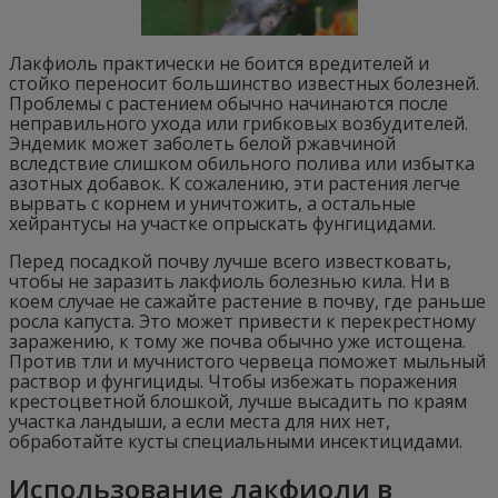
Лакфиоль практически не боится вредителей и
стойко переносит большинство известных болезней.
Проблемы с растением обычно начинаются после
неправильного ухода или грибковых возбудителей.
Эндемик может заболеть белой ржавчиной
вследствие слишком обильного полива или избытка
азотных добавок. К сожалению, эти растения легче
вырвать с корнем и уничтожить, а остальные
хейрантусы на участке опрыскать фунгицидами.
Перед посадкой почву лучше всего известковать,
чтобы не заразить лакфиоль болезнью кила. Ни в
коем случае не сажайте растение в почву, где раньше
росла капуста. Это может привести к перекрестному
заражению, к тому же почва обычно уже истощена.
Против тли и мучнистого червеца поможет мыльный
раствор и фунгициды. Чтобы избежать поражения
крестоцветной блошкой, лучше высадить по краям
участка ландыши, а если места для них нет,
обработайте кусты специальными инсектицидами.
Использование лакфиоли в