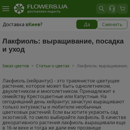
Доставка в
Киев
?
Да
Сменить
Доставка в
Киев
|
бесплатно
Лакфиоль: выращивание, посадка
и уход
Заказ цветов
>
Статьи о цветах
>
Лакфиоль: выращивание, 
Лакфиоль (хейрантус) - это травянистое цветущее
растение, которое может быть однолетником,
двухлетником и многолетником. Принадлежит к
семейству Крестоцветные или Капустные. На
сегодняшний день хейрантус зачастую выращивают
только энтузиасты и любители необычных
цветковых растений. Если вы хотите украсить сад
экзотикой, то смело выбирайте лакфиоль. В качестве
декоративного растения лакфиоль выращивали еще
в 16-м веке и тогда же дали ему прозвище