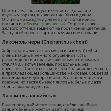
Цветет с мая по август и считается довольно
крупным сортом, вырастает до 90 см в длину.
Отличными соседями для нее считаются ирисы,
статица и
гибискус травянистый
. Соцветия ярко-
желтого оттенка темнеют на протяжении цветения.
За эту особенность сорт и получил свое название.
Лакфиоль чери (Cheiranthus cheiri)
Хейрантус вырастает до метра в высоту. Стебли
очень изящные, немного опущенные. Есть
разновидности и с разветвленными и с прямыми
стеблями. Листья зеленые, продольные, без
опушения. Цветки состоят из 4 небольших лепестков,
в преобладающем большинстве махровые. Соцветия
кистевидные и декоративные. В основном цветки
красные, но также бывают лиловые, белые и даже
черные разновидности.
Лакфиоль альпийская
Раннецветущий многолетник, стебли линейные,
ланцетовидные. Желтые цветки с яркими