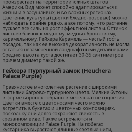
произрастает на территории южных штатов
Америки. Вид может спокойно адаптироваться к
жизни и в засушливых, и во влажных регионах.
Цветение культуры (цветки бледно-розовые) можно
наблюдать крайне редко, а все потому, что растение
пускает все силы на рост эффектной листвы. Оттенок
листьев близок к медному, медово-бронзовому,
карамельному. Гейхера Карамель — частый гость
посадок, так как ее высокая декоративность не могла
остаться незамеченной ландшафтными дизайнерами.
Средняя высота куста достигает 30-35 сантиметров,
причем диаметр такой же.
Гейхера Пурпурный замок (Heuchera
Palace Purple)
Травянистое многолетнее растение с широкими
листьями багрово-пурпурного цвета. Мелкие бутоны
в форме воронок собраны в метельчатые соцветия.
Цветки вместе с цветоносами часто можно
встретить в букетах и цветочных композициях,
поскольку они долго сохраняют свежесть в
срезанном виде. Также встречаются и
монокомпозиции Palace Purple. На побегах
кустарника вырастают длинные светлые нити,