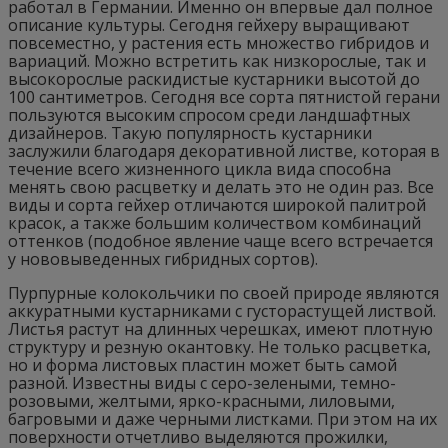
работал в Германии. Именно он впервые дал полное
описание культуры. Сегодня гейхеру выращивают
повсеместно, у растения есть множество гибридов и
вариаций. Можно встретить как низкорослые, так и
высокорослые раскидистые кустарники высотой до
100 сантиметров. Сегодня все сорта пятнистой герани
пользуются высоким спросом среди ландшафтных
дизайнеров. Такую популярность кустарники
заслужили благодаря декоративной листве, которая в
течение всего жизненного цикла вида способна
менять свою расцветку и делать это не один раз. Все
виды и сорта гейхер отличаются широкой палитрой
красок, а также большим количеством комбинаций
оттенков (подобное явление чаще всего встречается
у нововыведенных гибридных сортов).
Пурпурные колокольчики по своей природе являются
аккуратными кустарниками с густорастущей листвой.
Листья растут на длинных черешках, имеют плотную
структуру и резную окантовку. Не только расцветка,
но и форма листовых пластин может быть самой
разной. Известны виды с серо-зелеными, темно-
розовыми, желтыми, ярко-красными, лиловыми,
багровыми и даже черными листками. При этом на их
поверхности отчетливо выделяются прожилки,