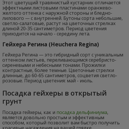
Этот цветущий травянистый кустарник отличается
эффектными листовыми пластинами оранжево-
желтого оттенка с наружной стороны и бледно-
лилового — с внутренней. Бутоны сорта небольшие,
светло-салатовые, растут на цветочных стрелках
длиной 20-35 сантиметров. Период цветения
приходится на начало - середину лета.
Гейхера Регина (Heuchera Regina)
Гейхера Регина — это гибридный сорт с уникальным
оттенком листьев, переливающимся серебристо-
сиреневыми и небесными тонами. Прожилки
контрастные, более темные. Цветочные стрелки
длинные, до 60-65 сантиметров, соцветия светло-
розовые. Период цветения: май - июль.
Посадка гейхеры в открытый
грунт
Посадка гейхеры, как и
посадка дельфиниума
,
является довольно простым и эффективным
способом, который позволит вам быстро получить
красивые насаждения на вашей грядке.