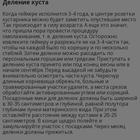
Деление куста
Когда гейхере исполнится 3-4 года, в центре розетки
кустарника можно будет заметить опустевшее место.
Так происходит в силу возраста. А еще это значит,
что пришла пора провести процедуру
омолаживания, т. е. деления куста. Осторожно
извлеките гейхеру и разрежьте ее на 3-4 части так,
чтобы на каждой было по корешку и по несколько
стеблей. Затем деленки можно рассадить по
персональным горшкам или грядкам. Приступать к
делению куста принято или под конец весны или в
начале сентября. Перед высадкой не забудьте
внимательно осмотреть части куста. Чересчур
длинные корневища обрежьте, больные и
травмированные участки удалите, а места срезов
обработайте активированным углем или корицей.
Посадочные ямки для деленок должны быть шириной
в 30-35 сантиметров и глубиной, равной полутора
глубинам лунки материнского вида. При этом
оставляйте расстояние между кустами в 20-25
сантиметров. В конце щедро полейте и
замульчируйте участок с посадками. Через месяц
деленки должны прижиться.