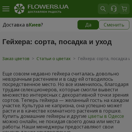
Доставка в
Киев
?
Да
Сменить
Доставка в
Киев
|
бесплатно
Гейхера: сорта, посадка и уход
Заказ цветов
>
Статьи о цветах
>
Гейхера: сорта, посадка и
Еще совсем недавно гейхера считалась довольно
невзрачным растением и в саду ей отводилось
посредственное место. Но все изменилось, благодаря
трудам селекционеров, которые смогли вывести
множество интересных с декоративной точки зрения
сортов. Теперь гейхера — желанный гость на каждом
участке. Культура не капризна, она успешно может
расти и в качестве комнатного растения в горшке.
Купить домашние гейхеры и другие
цветы в Одессе
можно онлайн, не покидая своего дома или места
работы. Наши менеджеры предоставляют свои