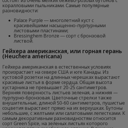
состоят из очень мелких бежево-розоых бутонов с
коралловыми пыльниками. Самые популярные
разновидности:
Palace Purple ― многолетний куст с
красивейшими насыщенно-пурпурными
листовыми пластинами;
Bressinghem Bronze ― сорт с бронзовой
листвой.
Гейхера американская, или горная герань
(Heuchera americana)
Гейхера американская в естественных условиях
произрастает на севере США и юге Канады. Из
кустовой розетки на длинных черешках вырастают
красивые листья в форме сердца. Общая высота
кустарника не превышает 20-25 сантиметров.
Верхняя поверхность листьев зеленая, а нижняя —
пурпурно-бронзовая. Цветочные стрелки также
внушительные, длиной 50-60 сантиметров, пушистые
соцветия вырастают прямо на их верхушках. Бутоны
небольшие, с желтыми или салатовыми лепестками. К
самым декоративным разновидностям относится
сорт Green Spice, на зеленых листьях которого