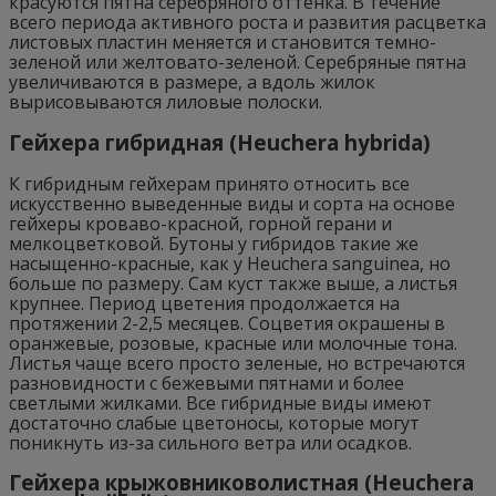
красуются пятна серебряного оттенка. В течение
всего периода активного роста и развития расцветка
листовых пластин меняется и становится темно-
зеленой или желтовато-зеленой. Серебряные пятна
увеличиваются в размере, а вдоль жилок
вырисовываются лиловые полоски.
Гейхера гибридная (Heuchera hybrida)
К гибридным гейхерам принято относить все
искусственно выведенные виды и сорта на основе
гейхеры кроваво-красной, горной герани и
мелкоцветковой. Бутоны у гибридов такие же
насыщенно-красные, как у Heuchera sanguinea, но
больше по размеру. Сам куст также выше, а листья
крупнее. Период цветения продолжается на
протяжении 2-2,5 месяцев. Соцветия окрашены в
оранжевые, розовые, красные или молочные тона.
Листья чаще всего просто зеленые, но встречаются
разновидности с бежевыми пятнами и более
светлыми жилками. Все гибридные виды имеют
достаточно слабые цветоносы, которые могут
поникнуть из-за сильного ветра или осадков.
Гейхера крыжовниковолистная (Heuchera