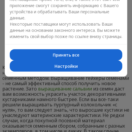
приложение смогут сохранять информацию с Вашего
устройства и обрабатывать Ваши персональные
данные.
Некоторые поставщики могут использовать Ваши
данные на основании законного интереса. Вы можете
изменить свой выбор позже по ссылке внизу страницы.
Принять все
Настройки
Как правило, молодые сажнцы гейхер несложно
найти в продаже, но также куст можно получить и
семенным методом. Выращивание гейхеры семенами
- не самый эффективный способ получить новое
растение. Зато
выращивание сальвии
из семян даст
вам возможность украсить участок декоративными
кустарниками намного быстрее. Если вы все-таки
решили выращивать пурпурный колокольчик «с
нуля», то вам следует знать, что выросшие кустики не
унаследуют материнские характеристики. Не редки
случаи, когда покупной посевной материал
оказывается семенным сбором, собранным с разных
экземпляров, в том числе и диких. В таком случае