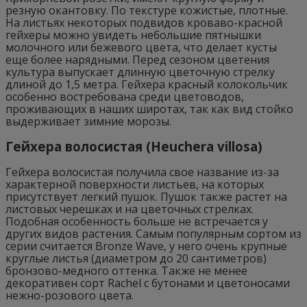
резную окантовку. По текстуре кожистые, плотные.
На листьях некоторых подвидов кроваво-красной
гейхеры можно увидеть небольшие пятнышки
молочного или бежевого цвета, что делает кусты
еще более нарядными. Перед сезоном цветения
культура выпускает длинную цветочную стрелку
длиной до 1,5 метра. Гейхера красный колокольчик
особенно востребована среди цветоводов,
проживающих в наших широтах, так как вид стойко
выдерживает зимние морозы.
Гейхера волосистая (Heuchera villosa)
Гейхера волосистая получила свое название из-за
характерной поверхности листьев, на которых
присутствует легкий пушок. Пушок также растет на
листовых черешках и на цветочных стрелках.
Подобная особенность больше не встречается у
других видов растения. Самым популярным сортом из
серии считается Bronze Wave, у него очень крупные
круглые листья (диаметром до 20 сантиметров)
бронзово-медного оттенка. Также не менее
декоративен сорт Rachel с бутонами и цветоносами
нежно-розового цвета.