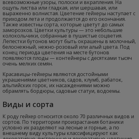
всевозможные узоры, полоски и вкрапления. На
ощупь листва или гладкая, или шершавая, или
выраженно волнистая. Цветение гейхеры наступает с
приходом лета и продолжается до его окончания.
Также известны сорта, которые цветут до самых
заморозков. Цветки культуры — это небольшие
колокольчики, собранные в пушистые соцветия.
Лепестки бутонов могут быть окрашены в молочный,
белоснежный, нежно-розовый или алый цвета. Под
конец периода цветения на месте бутонов
появляются плоды — контейнеры с десятками тысяч
очень мелких семян.
Красавицы-гейхеры являются достойными
украшениями цветников, садов, клумб, рабаток,
альпийских горок, их насаждениями можно
обрамлять бордюры, садовые статуи, водоемы.
Виды и сорта
К роду гейхер относится около 70 различных видов и
сортов. По территории произрастания ботаники
условно их разделяют на лесные и горные, а по
внешнему виду культуры классифицируют как
декоративно-лиственные и декоративно-цветущие