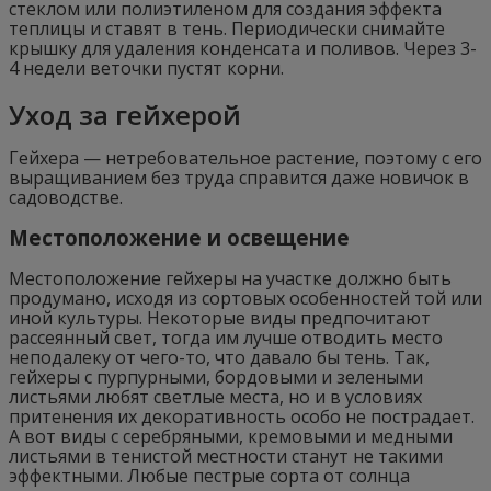
стеклом или полиэтиленом для создания эффекта
теплицы и ставят в тень. Периодически снимайте
крышку для удаления конденсата и поливов. Через 3-
4 недели веточки пустят корни.
Уход за гейхерой
Гейхера — нетребовательное растение, поэтому с его
выращиванием без труда справится даже новичок в
садоводстве.
Местоположение и освещение
Местоположение гейхеры на участке должно быть
продумано, исходя из сортовых особенностей той или
иной культуры. Некоторые виды предпочитают
рассеянный свет, тогда им лучше отводить место
неподалеку от чего-то, что давало бы тень. Так,
гейхеры с пурпурными, бордовыми и зелеными
листьями любят светлые места, но и в условиях
притенения их декоративность особо не пострадает.
А вот виды с серебряными, кремовыми и медными
листьями в тенистой местности станут не такими
эффектными. Любые пестрые сорта от солнца