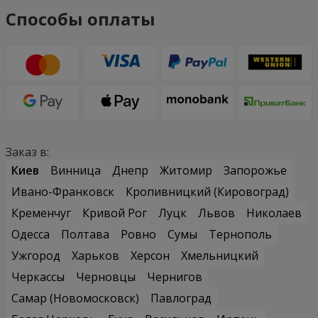
Способы оплаты
Заказ в:
Киев
Винница
Днепр
Житомир
Запорожье
Ивано-Франковск
Кропивницкий (Кировоград)
Кременчуг
Кривой Рог
Луцк
Львов
Николаев
Одесса
Полтава
Ровно
Сумы
Тернополь
Ужгород
Харьков
Херсон
Хмельницкий
Черкассы
Черновцы
Чернигов
Самар (Новомосковск)
Павлоград