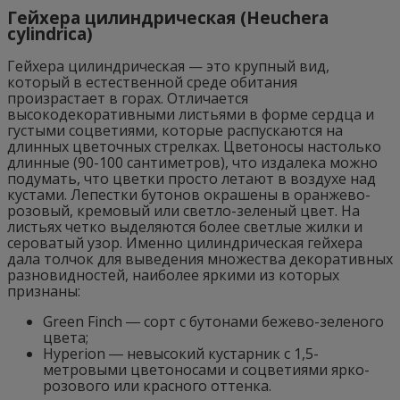
Гейхера цилиндрическая (Heuchera
cylindrica)
Гейхера цилиндрическая — это крупный вид,
который в естественной среде обитания
произрастает в горах. Отличается
высокодекоративными листьями в форме сердца и
густыми соцветиями, которые распускаются на
длинных цветочных стрелках. Цветоносы настолько
длинные (90-100 сантиметров), что издалека можно
подумать, что цветки просто летают в воздухе над
кустами. Лепестки бутонов окрашены в оранжево-
розовый, кремовый или светло-зеленый цвет. На
листьях четко выделяются более светлые жилки и
сероватый узор. Именно цилиндрическая гейхера
дала толчок для выведения множества декоративных
разновидностей, наиболее яркими из которых
признаны:
Green Finch ― сорт с бутонами бежево-зеленого
цвета;
Hyperion ― невысокий кустарник с 1,5-
метровыми цветоносами и соцветиями ярко-
розового или красного оттенка.