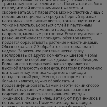
трипсы, паутинные клещи и тля. После атаки любого
из вредителей листва начинает желтеть и
сворачиваться. От паразитов можно спастись лишь с
помощью специальных средств. Первый признак
насекомых - это липкие листья, тонкая паутина или
точки на листьях. Бороться с тлей и паутинным
клещом можно с помощью народных средств,
например, мыльным раствором. Если вредители все
равно не собираются покидать обжитое место,
придется обрабатывать растение инсектицидами.
Обычно хватает 2-3 обработок с интервалом в 1
неделю. Зараженное растение нужно сразу
изолировать от других комнатных цветов, чтобы
вредители не погубили всех домашних любимцев.
Большинство вредителей плохо справляется с
высокой влажностью воздуха, поэтому к появлению
щитовок и паутинника чаще всего приводит
ненадлежащий уход. Место, на котором стояла
больная калатея, нужно обработать и
продезинфицировать. Самый экзотический способ
борьбы с паутинными клещами заключается в
подселении на листья специальной породы
“хищников”. Хищные клещи атакуют паутинников и
не трогают листья. Помимо очевидного вреда,
паразиты являются переносчиком болезней,