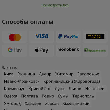
Посмотреть все
Способы оплаты
Заказ в:
Киев
Винница
Днепр
Житомир
Запорожье
Ивано-Франковск
Кропивницкий (Кировоград)
Кременчуг
Кривой Рог
Луцк
Львов
Николаев
Одесса
Полтава
Ровно
Сумы
Тернополь
Ужгород
Харьков
Херсон
Хмельницкий