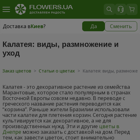
Доставка в
Киев
?
Да
Сменить
Доставка в
Киев
|
бесплатно
Калатея: виды, размножение и
уход
Заказ цветов
>
Статьи о цветах
>
Калатея: виды, размножен
Калатея - это декоративное растение из семейства
Марантовые, которое стало популярным в странах
Восточной Европы совсем недавно. В переводе с
греческого название растения переводится как
“корзина”. Раньше жители Бразилии использовали
части калатеи для плетения корзин. Сегодня растение
культивируется как декоративное, а не для
производственных нужд. Эти и другие
цветы в
Днепре
можно заказать с доставкой на дом. Перед
тем, как завести цветок, стоит внимательно