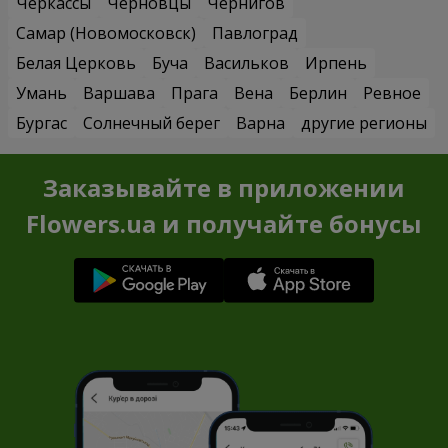
Черкассы
Черновцы
Чернигов
Самар (Новомосковск)
Павлоград
Белая Церковь
Буча
Васильков
Ирпень
Умань
Варшава
Прага
Вена
Берлин
Ревное
Бургас
Солнечный берег
Варна
другие регионы
Заказывайте в приложении
Flowers.ua и получайте бонусы