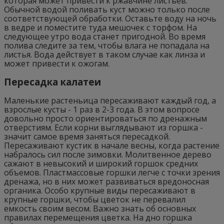
которая может привести к ржавчине листьев.
Обычной водой поливать куст можно только после
соответствующей обработки. Оставьте воду на ночь
в ведре и поместите туда мешочек с торфом. На
следующее утро вода станет пригодной. Во время
полива следите за тем, чтобы влага не попадала на
листья. Вода действует в таком случае как линза и
может привести к ожогам.
Пересадка калатеи
Маленькие растеньица пересаживают каждый год, а
взрослые кусты - 1 раз в 2-3 года. В этом вопросе
довольно просто ориентироваться по дренажным
отверстиям. Если корни выглядывают из горшка -
значит самое время заняться пересадкой.
Пересаживают кустик в начале весны, когда растение
набралось сил после зимовки. Молитвенное дерево
сажают в невысокий и широкий горшок средних
объемов. Пластмассовые горшки легче с точки зрения
дренажа, но в них может развиваться вредоносная
органика. Особо крупные виды пересаживают в
крупные горшки, чтобы цветок не перевалил
емкость своим весом. Важно знать об основных
правилах перемещения цветка. На дно горшка