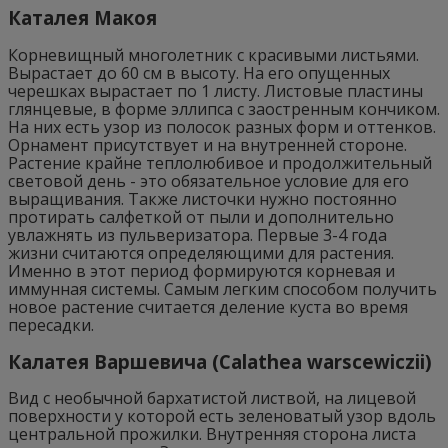
Каталея Макоя
Корневищный многолетник с красивыми листьями.
Вырастает до 60 см в высоту. На его опущенных
черешках вырастает по 1 листу. Листовые пластины
глянцевые, в форме эллипса с заостренным кончиком.
На них есть узор из полосок разных форм и оттенков.
Орнамент присутствует и на внутренней стороне.
Растение крайне теплолюбивое и продолжительный
световой день - это обязательное условие для его
выращивания. Также листочки нужно постоянно
протирать салфеткой от пыли и дополнительно
увлажнять из пульверизатора. Первые 3-4 года
жизни считаются определяющими для растения.
Именно в этот период формируются корневая и
иммунная системы. Самым легким способом получить
новое растение считается деление куста во время
пересадки.
Калатея Варшевича (Calathea warscewiczii)
Вид с необычной бархатистой листвой, на лицевой
поверхности у которой есть зеленоватый узор вдоль
центральной прожилки. Внутренняя сторона листа