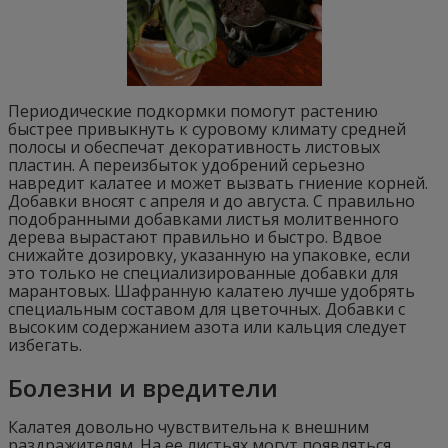
Периодические подкормки помогут растению
быстрее привыкнуть к суровому климату средней
полосы и обеспечат декоративность листовых
пластин. А переизбыток удобрений серьезно
навредит калатее и может вызвать гниение корней.
Добавки вносят с апреля и до августа. С правильно
подобранными добавками листья молитвенного
дерева вырастают правильно и быстро. Вдвое
снижайте дозировку, указанную на упаковке, если
это только не специализированные добавки для
марантовых. Шафранную калатею лучше удобрять
специальным составом для цветочных. Добавки с
высоким содержанием азота или кальция следует
избегать.
Болезни и вредители
Калатея довольно чувствительна к внешним
раздражителям. На ее листьях могут появляться