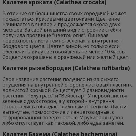
Калатея кроката (Calathea crocata)
В отличие от большинства своих сородичей может
похвастаться красивыми цветочками. Цветение
начинается в январе и продолжается около двух
месяцев. За свой внешний вид и строение стебля
получила прозвище “цветок огня”. Лицевая
поверхность листа темно-зеленая, а внутренняя -
бордового цвета. Цветет зимой, но только если
обеспечить виду световой день не менее 10 часов.
Соцветия окрашены в оранжевый или желтый цвет.
Калатея рыжебородая (Calathea rufibarba)
Свое название растение получило из-за рыжего
опушения на внутренней стороне листовых пластин с
волнистой кромкой. Существует 2 разновидности
растения - “Блу грасс” и “Вейвстар”. У первой листья
зеленые с двух сторон, а у второй - внутрення
сторона листа обладает лиловым оттенком. Листья
вытянутые, прямостоячие и ланцетовидные, с
гофрированной поверхностью. У рубифарды узор
либо отсутствует как таковой, либо едва заметен.
Калатея Бахема (Calathea bachemiana)