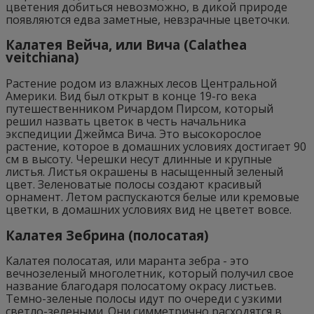
цветения добиться невозможно, в дикой природе
появляются едва заметные, невзрачные цветочки.
Калатея Вейча, или Вича (Calathea
veitchiana)
Растение родом из влажных лесов Центральной
Америки. Вид был открыт в конце 19-го века
путешественником Ричардом Пирсом, который
решил назвать цветок в честь начальника
экспедиции Джеймса Вича. Это высокорослое
растение, которое в домашних условиях достигает 90
см в высоту. Черешки несут длинные и крупные
листья. Листья окрашены в насыщенный зеленый
цвет. Зеленоватые полосы создают красивый
орнамент. Летом распускаются белые или кремовые
цветки, в домашних условиях вид не цветет вовсе.
Калатея Зебрина (полосатая)
Калатея полосатая, или маранта зебра - это
вечнозеленый многолетник, который получил свое
название благодаря полосатому окрасу листьев.
Темно-зеленые полосы идут по очереди с узкими
светло-зелеными. Они симметрично расходятся в