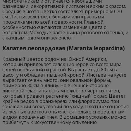
многолетникам и отличается небольшими
размерами, декоративной листвой и ярким окрасом.
Средняя высота цветка составляет примерно 60-70
см. Листья зеленые, с белыми или красными
прожилками по всей поверхности. Главной
особенностью считаются изменения цвета с
возрастом. Молодые растеньица розового оттенка, и
с каждым годом они зеленеют.
Калатея леопардовая (Maranta leopardina)
Красивый цветок родом из Южной Америки,
который привлекает селекционеров со всего мира
своей необычной окраской. Вырастает до 80 см в
высоту и обладает пышной кроной. Листьев на кусте
вырастает очень много, они овальной формы,
примерно 30 см в длину. На внешней стороне
листовой пластины есть множество черных пятен,
которые придают растению “хищный” окрас. Цветет
крайне редко в оранжереях или флорариумах при
соблюдении всех условий по уходу. Плотные соцветия
из желтых цветков опыляются только специальным
видом крошечных пчел. В домашних условиях можно
прибегнуть к искусственному опылению.