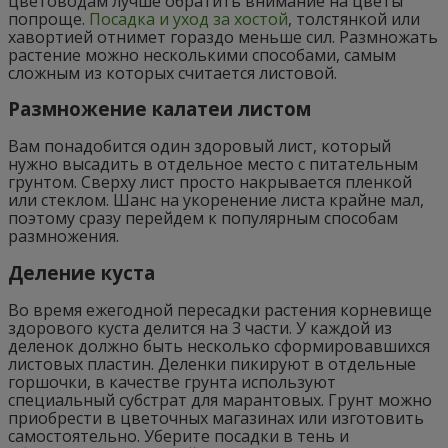
цветоводам лучше обратить внимание на цветы
попроще.
Посадка и уход за хостой
, толстянкой или
хавортией отнимет гораздо меньше сил. Размножать
растение можно несколькими способами, самым
сложным из которых считается листовой.
Размножение калатеи листом
Вам понадобится один здоровый лист, который
нужно высадить в отдельное место с питательным
грунтом. Сверху лист просто накрывается пленкой
или стеклом. Шанс на укоренение листа крайне мал,
поэтому сразу перейдем к популярным способам
размножения.
Деление куста
Во время ежегодной пересадки растения корневище
здорового куста делится на 3 части. У каждой из
деленок должно быть несколько сформировавшихся
листовых пластин. Деленки пикируют в отдельные
горшочки, в качестве грунта используют
специальный субстрат для марантовых. Грунт можно
приобрести в цветочных магазинах или изготовить
самостоятельно. Уберите посадки в тень и