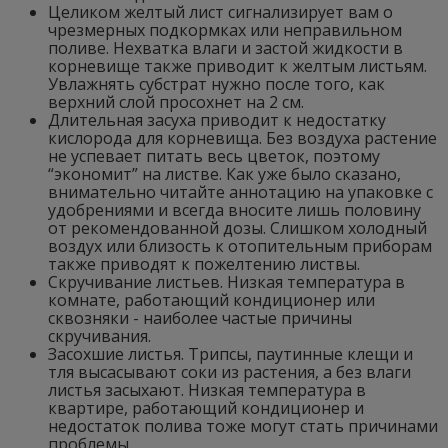
Целиком желтый лист сигнализирует вам о
чрезмерных подкормках или неправильном
поливе. Нехватка влаги и застой жидкости в
корневище также приводит к желтым листьям.
Увлажнять субстрат нужно после того, как
верхний слой просохнет на 2 см.
Длительная засуха приводит к недостатку
кислорода для корневища. Без воздуха растение
не успевает питать весь цветок, поэтому
“экономит” на листве. Как уже было сказано,
внимательно читайте аннотацию на упаковке с
удобрениями и всегда вносите лишь половину
от рекомендованной дозы. Слишком холодный
воздух или близость к отопительным приборам
также приводят к пожелтению листвы.
Скручивание листьев. Низкая температура в
комнате, работающий кондиционер или
сквозняки - наиболее частые причины
скручивания.
Засохшие листья. Трипсы, паутинные клещи и
тля высасывают соки из растения, а без влаги
листья засыхают. Низкая температура в
квартире, работающий кондиционер и
недостаток полива тоже могут стать причинами
проблемы.