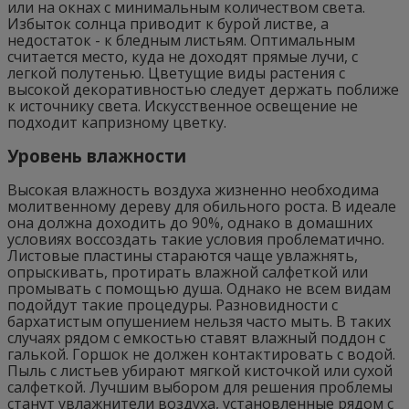
или на окнах с минимальным количеством света.
Избыток солнца приводит к бурой листве, а
недостаток - к бледным листьям. Оптимальным
считается место, куда не доходят прямые лучи, с
легкой полутенью. Цветущие виды растения с
высокой декоративностью следует держать поближе
к источнику света. Искусственное освещение не
подходит капризному цветку.
Уровень влажности
Высокая влажность воздуха жизненно необходима
молитвенному дереву для обильного роста. В идеале
она должна доходить до 90%, однако в домашних
условиях воссоздать такие условия проблематично.
Листовые пластины стараются чаще увлажнять,
опрыскивать, протирать влажной салфеткой или
промывать с помощью душа. Однако не всем видам
подойдут такие процедуры. Разновидности с
бархатистым опушением нельзя часто мыть. В таких
случаях рядом с емкостью ставят влажный поддон с
галькой. Горшок не должен контактировать с водой.
Пыль с листьев убирают мягкой кисточкой или сухой
салфеткой. Лучшим выбором для решения проблемы
станут увлажнители воздуха, установленные рядом с