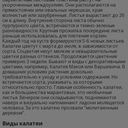
укороченных междоузлиях. Они располагаются на
прямостоячих или овальных черешках, края
волнистые или зазубренные. Листья вырастают до 20
см в длину. Внутрення сторона листа обычно
пурпурного цвета, встречаются и темно-зеленые
разновидности. Крупная прожилка посередине листа
раньше использовалась для плетения корзин.
Каждый год на кусте формируются 5-6 новых листьев.
Калатеи цветут с марта до июля, в зависимости от
сорта. Соцветия несут мелкие и невыразительные
цветки разных оттенков. Продолжается цветение
примерно 3 недели. Бывают и виды с декоративными
цветами, например, Калатея Макоя или Варшевича. В
домашних условиях растение довольно
требовательно к уходу и условиям содержания. Но
встречаются сорта, ухаживать за которыми
относительно просто. Главная особенность калатеи,
как и большинства марантовых, это необычные
листья. Вечером они складываются, поднимаются
наверх и визуально напоминают ладони молящегося
человека. За это калатею прозвали “молитвенным
деревом”.
Виды калатеи