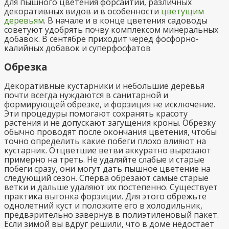
для пышного цветения форсайтии, различных
декоративных видов и в особенности
цветущим
деревьям
. В начале и в конце цветения садоводы
советуют удобрять почву комплексом минеральных
добавок. В сентябре приходит черед фосфорно-
калийных добавок и суперфосфатов
Обрезка
Декоративные кустарники и небольшие деревья
почти всегда нуждаются в санитарной и
формирующей обрезке, и форзиция не исключение.
Эти процедуры помогают сохранять красоту
растения и не допускают загущения кроны. Обрезку
обычно проводят после окончания цветения, чтобы
точно определить какие побеги плохо влияют на
кустарник. Отцветшие ветви аккуратно вырезают
примерно на треть. Не удаляйте слабые и старые
побеги сразу, они могут дать пышное цветение на
следующий сезон. Сперва обрезают самые старые
ветки и дальше удаляют их постепенно. Существует
практика выгонка форзиции. Для этого обрежьте
однолетний куст и положите его в холодильник,
предварительно завернув в полиэтиленовый пакет.
Если зимой вы вдруг решили, что в доме недостает