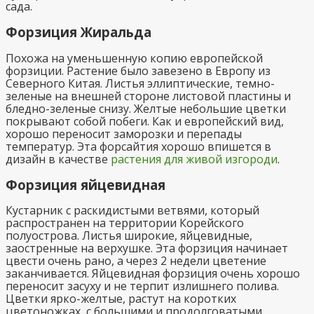
сада.
Форзиция Жиральда
Похожа на уменьшенную копию европейской
форзиции. Растение было завезено в Европу из
Северного Китая. Листья эллиптические, темно-
зеленые на внешней стороне листовой пластины и
бледно-зеленые снизу. Желтые небольшие цветки
покрывают собой побеги. Как и европейский вид,
хорошо переносит заморозки и перепады
температур. Эта форсайтия хорошо впишется в
дизайн в качестве
растения для живой изгороди
.
Форзиция яйцевидная
Кустарник с раскидистыми ветвями, который
распространен на территории Корейского
полуострова. Листья широкие, яйцевидные,
заостренные на верхушке. Эта форзиция начинает
цвести очень рано, а через 2 недели цветение
заканчивается. Яйцевидная форзиция очень хорошо
переносит засуху и не терпит излишнего полива.
Цветки ярко-желтые, растут на коротких
цветоножках, с большими и продолговатыми