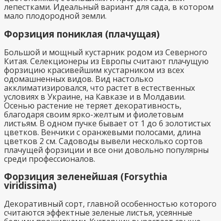
лепестками. Идеальный вариант для сада, в котором
мало плодородной земли.
Форзиция пониклая (плачущая)
Большой и мощный кустарник родом из Северного
Китая. Селекционеры из Европы считают плачущую
форзицию красивейшим кустарником из всех
одомашненных видов. Вид настолько
акклиматизировался, что растет в естественных
условиях в Украине, на Кавказе и в Молдавии.
Осенью растение не теряет декоративность,
благодаря своим ярко-желтым и фиолетовым
листьям. В одном пучке бывает от 1 до 6 золотистых
цветков. Венчики с оранжевыми полосами, длина
цветков 2 см. Садоводы вывели несколько сортов
плачущей форзиции и все они довольно популярны
среди профессионалов.
Форзиция зеленейшая (Forsythia
viridissima)
Декоративный сорт, главной особенностью которого
считаются эффектные зеленые листья, усеянные