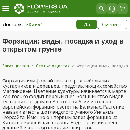
Доставка в
Киев
?
Да
Сменить
Доставка в
Киев
|
бесплатно
Форзиция: виды, посадка и уход в
открытом грунте
Заказ цветов
>
Статьи о цветах
>
Форзиция: виды, посадка 
Форзиция или форсайтия - это род небольших
кустарников и деревьев, представляющих семейство
Маслиновые. Цветение культуры начинается в марте,
как только сходит первый снег. Большинство видов
кустарника родом из Восточной Азии и только
европейская форзиция растет на Балканах. Растение
назвали в честь шотландского ученого Уильяма
Форсайта. Именно он первым завез форзицию из
Китая в европейские страны. Род форзиций очень
древний и это подтверждает широкое