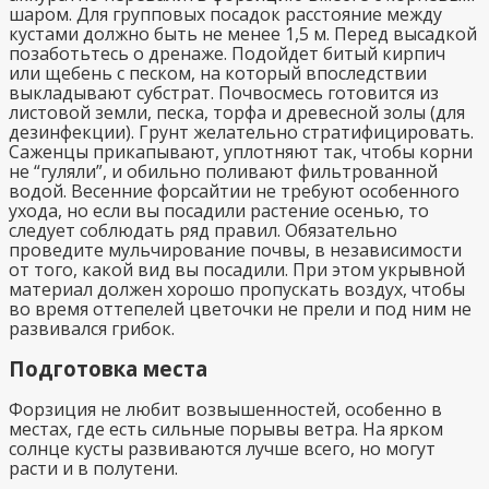
шаром. Для групповых посадок расстояние между
кустами должно быть не менее 1,5 м. Перед высадкой
позаботьтесь о дренаже. Подойдет битый кирпич
или щебень с песком, на который впоследствии
выкладывают субстрат. Почвосмесь готовится из
листовой земли, песка, торфа и древесной золы (для
дезинфекции). Грунт желательно стратифицировать.
Саженцы прикапывают, уплотняют так, чтобы корни
не “гуляли”, и обильно поливают фильтрованной
водой. Весенние форсайтии не требуют особенного
ухода, но если вы посадили растение осенью, то
следует соблюдать ряд правил. Обязательно
проведите мульчирование почвы, в независимости
от того, какой вид вы посадили. При этом укрывной
материал должен хорошо пропускать воздух, чтобы
во время оттепелей цветочки не прели и под ним не
развивался грибок.
Подготовка места
Форзиция не любит возвышенностей, особенно в
местах, где есть сильные порывы ветра. На ярком
солнце кусты развиваются лучше всего, но могут
расти и в полутени.