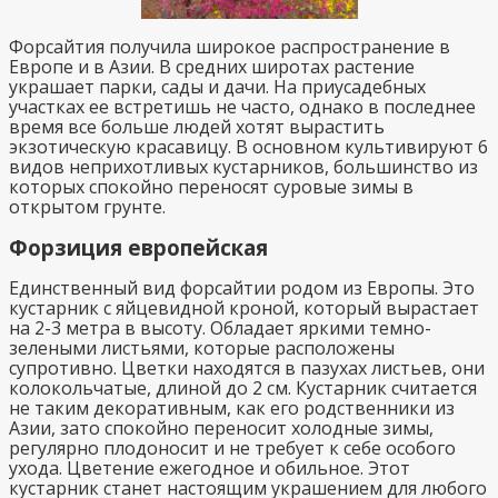
Форсайтия получила широкое распространение в
Европе и в Азии. В средних широтах растение
украшает парки, сады и дачи. На приусадебных
участках ее встретишь не часто, однако в последнее
время все больше людей хотят вырастить
экзотическую красавицу. В основном культивируют 6
видов неприхотливых кустарников, большинство из
которых спокойно переносят суровые зимы в
открытом грунте.
Форзиция европейская
Единственный вид форсайтии родом из Европы. Это
кустарник с яйцевидной кроной, который вырастает
на 2-3 метра в высоту. Обладает яркими темно-
зелеными листьями, которые расположены
супротивно. Цветки находятся в пазухах листьев, они
колокольчатые, длиной до 2 см. Кустарник считается
не таким декоративным, как его родственники из
Азии, зато спокойно переносит холодные зимы,
регулярно плодоносит и не требует к себе особого
ухода. Цветение ежегодное и обильное. Этот
кустарник станет настоящим украшением для любого