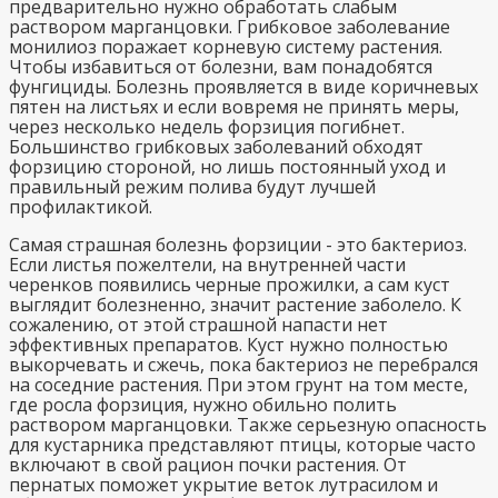
предварительно нужно обработать слабым
раствором марганцовки. Грибковое заболевание
монилиоз поражает корневую систему растения.
Чтобы избавиться от болезни, вам понадобятся
фунгициды. Болезнь проявляется в виде коричневых
пятен на листьях и если вовремя не принять меры,
через несколько недель форзиция погибнет.
Большинство грибковых заболеваний обходят
форзицию стороной, но лишь постоянный уход и
правильный режим полива будут лучшей
профилактикой.
Самая страшная болезнь форзиции - это бактериоз.
Если листья пожелтели, на внутренней части
черенков появились черные прожилки, а сам куст
выглядит болезненно, значит растение заболело. К
сожалению, от этой страшной напасти нет
эффективных препаратов. Куст нужно полностью
выкорчевать и сжечь, пока бактериоз не перебрался
на соседние растения. При этом грунт на том месте,
где росла форзиция, нужно обильно полить
раствором марганцовки. Также серьезную опасность
для кустарника представляют птицы, которые часто
включают в свой рацион почки растения. От
пернатых поможет укрытие веток лутрасилом и