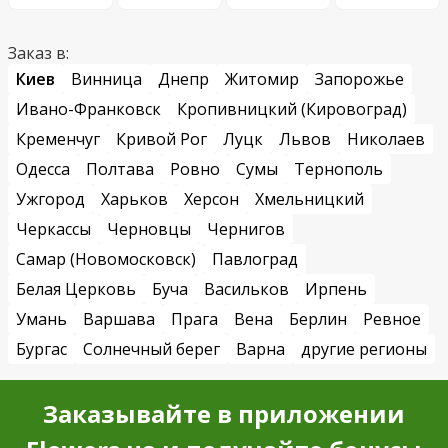
Заказ в:
Киев
Винница
Днепр
Житомир
Запорожье
Ивано-Франковск
Кропивницкий (Кировоград)
Кременчуг
Кривой Рог
Луцк
Львов
Николаев
Одесса
Полтава
Ровно
Сумы
Тернополь
Ужгород
Харьков
Херсон
Хмельницкий
Черкассы
Черновцы
Чернигов
Самар (Новомосковск)
Павлоград
Белая Церковь
Буча
Васильков
Ирпень
Умань
Варшава
Прага
Вена
Берлин
Ревное
Бургас
Солнечный берег
Варна
другие регионы
Заказывайте в приложении