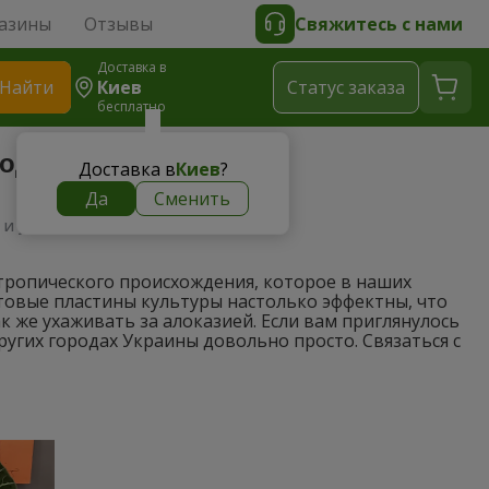
азины
Отзывы
Свяжитесь с нами
Доставка в
Найти
Киев
Cтатус заказа
бесплатно
ход
Доставка в
Киев
?
Да
Сменить
 и уход
тропического происхождения, которое в наших
овые пластины культуры настолько эффектны, что
к же ухаживать за алоказией. Если вам приглянулось
ругих городах Украины довольно просто. Связаться с