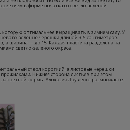
 и не плодоносит. Но если все же вид зацветет, то
оцветием в форме початка со светло-зеленой
, которую оптимальнее выращивать в зимнем саду. У
невато-зеленые черешки длиной 3-5 сантиметров.
, а ширина ― до 15. Каждая пластина разделена на
мками светло-зеленого окраса.
ентральный ствол короткий, а листовые черешки
 прожилками. Нижняя сторона листьев при этом
и ланцетной формы. Алоказия Лоу легко размножается