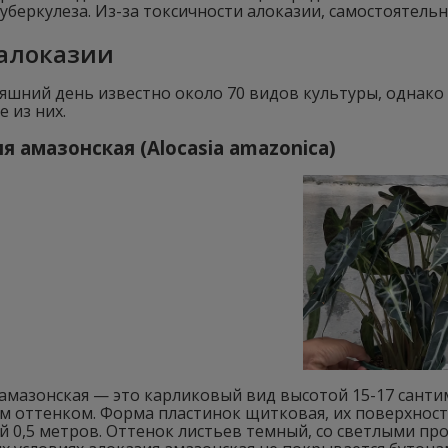
туберкулеза. Из-за токсичности алоказии, самостоятель
алоказии
няшний день известно около 70 видов культуры, однак
 из них.
я амазонская (Alocasia amazonica)
амазонская — это карликовый вид высотой 15-17 санти
 оттенком. Форма пластинок щитковая, их поверхность
й 0,5 метров. Оттенок листьев темный, со светлыми п