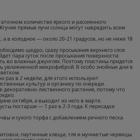
аточном количестве яркого и рассеянного
Жгучие прямые лучи солнца могут навредить всем
 а в холодное ― около 20-21 градусов, но не ниже 18
обходимо щедро, сразу просыхания верхнего слоя
йдет пара суток после просыхания поверхности.
ть во влажных джунглях. Поэтому пластины придется
ь увлажненной микрофиброй. В особо знойные дни в
цветком.
 раз в 2 недели, для этого используют
твенных культур и органику по очереди.
ве декоративно-лиственного растения, потому что
редко.
ине октября, а выходит из него в марте.
ты постарше ― 1 раз в 2-3 года. К пересадке
чвы и сухого торфа с добавлением речного песка.
итовки, паутинные клещи, тля и мучнистые червецы.