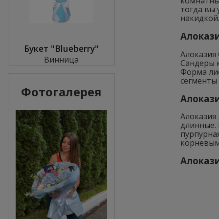
комнатных
тогда вы
накидкой
Алокази
Букет "Blueberry"
Алоказия
Винница
Сандеры 
Форма лис
сегменты
Фотогалерея
Алоказия
Алоказия
длинные.
пурпурная
корневым
Алокази