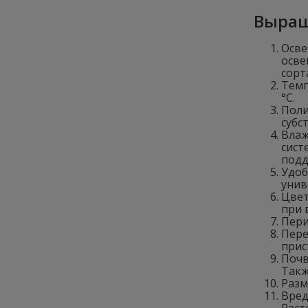
Выращ
Осве
осве
сорт
Темп
°C.
Поли
субс
Влаж
сист
подд
Удоб
унив
Цвет
при 
Пери
Пере
прис
Почв
Такж
Разм
Вред