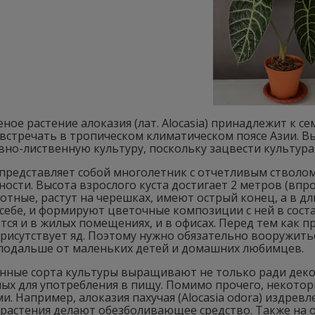
ное растение алоказия (лат. Alocasia) принадлежит к с
встречать в тропическом климатическом поясе Азии. 
но-лиственную культуру, поскольку зацвести культура 
представляет собой многолетник с отчетливым стволом
ости. Высота взрослого куста достигает 2 метров (впр
отные, растут на черешках, имеют острый конец, а в 
 себе, и формируют цветочные композиции с ней в сост
ся и в жилых помещениях, и в офисах. Перед тем как пр
присутствует яд. Поэтому нужно обязательно вооружит
подальше от маленьких детей и домашних любимцев.
нные сорта культуры выращивают не только ради декор
ных для употребления в пищу. Помимо прочего, некото
и. Например, алоказия пахучая (Alocasia odora) издрев
 растения делают обезболивающее средство. Также на 