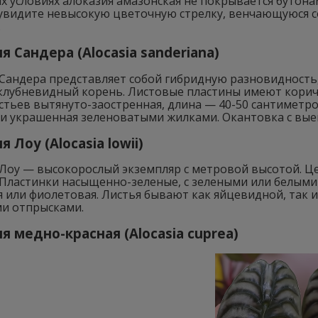
 условиях алоказия амазонская не покрывается бутонами
 увидите невысокую цветочную стрелку, венчающуюся с
.
я Сандера (Alocasia sanderiana)
 Сандера представляет собой гибридную разновидность
клубневидный корень. Листовые пластины имеют корич
тьев вытянуто-заостренная, длина — 40-50 сантиметров
 и украшенная зеленоватыми жилками. Окантовка с вые
 Лоу (Alocasia lowii)
 Лоу — высокорослый экземпляр с метровой высотой. Ц
 Пластинки насыщенно-зеленые, с зелеными или белыми
 или фиолетовая. Листья бывают как яйцевидной, так 
и отпрысками.
я медно-красная (Alocasia cuprea)