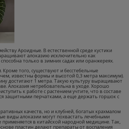
емейству Ароидные. В естественной среде кустики
Выращивают алоказию исключительно как
способна только в зимних садах или оранжереях.
. Кроме того, существуют и бесстебельные
очем, известны формы и высотой 0,3 метра максимум).
длину достигают 1 метра. Такую культуру выращивают
аве. Алоказия нетребовательна в уходе. Хорошо
иступить к работе с растением учтите, что в составе
ься защитными перчатками, а еще держать горшок с
ативных качеств, но и клубней, богатых крахмалом
рые виды алоказии могут похвастать лечебными
ле применяется в китайской народной медицине. Так,
основе пластин делают препараты от воспаления