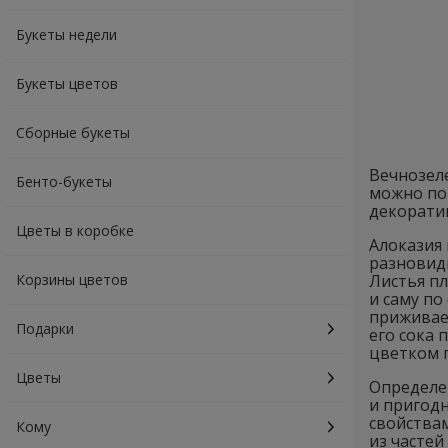
Букеты недели
Букеты цветов
Сборные букеты
Вечнозеле
Бенто-букеты
можно по
декоратив
Цветы в коробке
Алоказия 
разновидн
Корзины цветов
Листья пл
и саму по
приживает
Подарки
его сока 
цветком 
Цветы
Определе
и пригод
свойствам
Кому
из частей