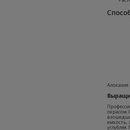
Раст
Спосо
Алоказия
Выращи
Професси
окрасом.
взошедшие
емкость,
углубляя.