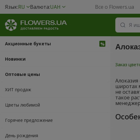
Язык:
RU
Валюта:
UAH
Все о Flowers.ua
Акционные букеты
Алока
Новинки
Заказ цве
Оптовые цены
Алоказия
широтах 
ХИТ продаж
не оставя
такое рас
менеджер
Цветы любимой
Особе
Горячее предложение
День рождения