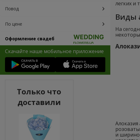
легких и 
Повод
Виды 
По цене
На сегод
некоторые
Оформление свадеб
Алокази
Скачайте наше мобильное приложение
Только что
доставили
Алоказия 
розоватым
и ширино