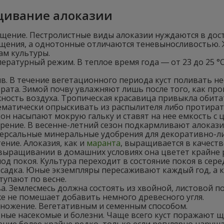
ивание алоказии
щение. Пестролистные виды алоказии нуждаются в дост
щения, а однотонные отличаются теневыносливостью. 
ам культуры.
ературный режим. В теплое время года ― от 23 до 25 °C,
в. В течение вегетационного периода куст поливать не
трата. Зимой почву увлажняют лишь после того, как про
ность воздуха. Тропическая красавица привыкла обита
ематически опрыскивать из распылителя либо протират
он насыпают мокрую гальку и ставят на нее емкость с 
рение. В весенне-летний сезон подкармливают алоказию
ерсальные минеральные удобрения для декоративно-лис
ение. Алоказия, как и
маранта
, выращивается в качест
выращивании в домашних условиях она цветет крайне 
од покоя. Культура переходит в состояние покоя в серед
садка. Юные экземпляры пересаживают каждый год, а кус
тупают по весне.
а. Землесмесь должна состоять из хвойной, листовой по
е не помешает добавить немного древесного угля.
ножение. Вегетативным и семенным способом.
ные насекомые и болезни. Чаще всего куст поражают щ