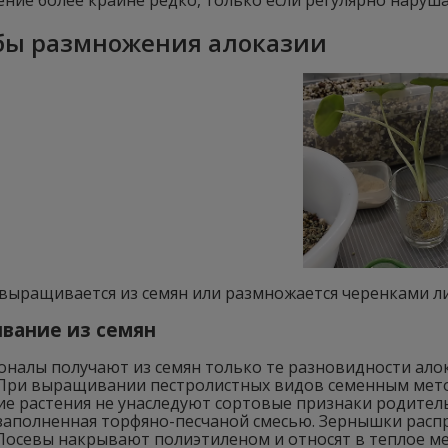
ение более крайне редко, только если регулярно наруш
бы размножения алоказии
 выращивается из семян или размножается черенками л
вание из семян
оналы получают из семян только те разновидности ало
 При выращивании пестролистных видов семенным мето
 растения не унаследуют сортовые признаки родительс
 заполненная торфяно-песчаной смесью. Зернышки расп
 Посевы накрывают полиэтиленом и относят в теплое м