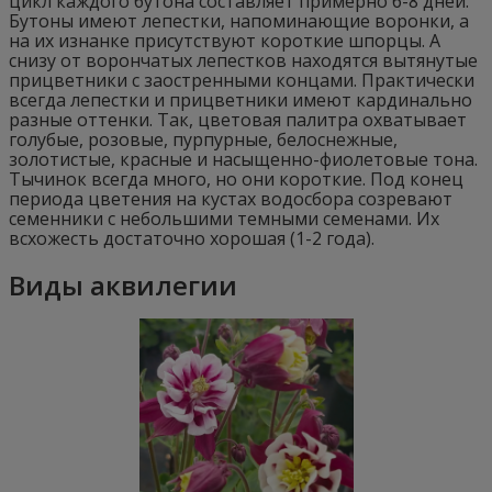
цикл каждого бутона составляет примерно 6-8 дней.
Бутоны имеют лепестки, напоминающие воронки, а
на их изнанке присутствуют короткие шпорцы. А
снизу от ворончатых лепестков находятся вытянутые
прицветники с заостренными концами. Практически
всегда лепестки и прицветники имеют кардинально
разные оттенки. Так, цветовая палитра охватывает
голубые, розовые, пурпурные, белоснежные,
золотистые, красные и насыщенно-фиолетовые тона.
Тычинок всегда много, но они короткие. Под конец
периода цветения на кустах водосбора созревают
семенники с небольшими темными семенами. Их
всхожесть достаточно хорошая (1-2 года).
Виды аквилегии