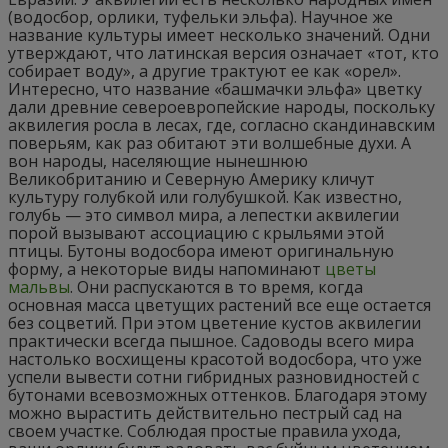
(водосбор, орлики, туфельки эльфа). Научное же
название культуры имеет несколько значений. Одни
утверждают, что латинская версия означает «тот, кто
собирает воду», а другие трактуют ее как «орел».
Интересно, что название «башмачки эльфа» цветку
дали древние североевропейские народы, поскольку
аквилегия росла в лесах, где, согласно скандинавским
поверьям, как раз обитают эти волшебные духи. А
вон народы, населяющие нынешнюю
Великобританию и Северную Америку кличут
культуру голубкой или голубушкой. Как известно,
голубь — это символ мира, а лепестки аквилегии
порой вызывают ассоциацию с крыльями этой
птицы. Бутоны водосбора имеют оригинальную
форму, а некоторые виды напоминают
цветы
мальвы
. Они распускаются в то время, когда
основная масса цветущих растений все еще остается
без соцветий. При этом цветение кустов аквилегии
практически всегда пышное. Садоводы всего мира
настолько восхищены красотой водосбора, что уже
успели вывести сотни гибридных разновидностей с
бутонами всевозможных оттенков. Благодаря этому
можно вырастить действительно пестрый сад на
своем участке. Соблюдая простые правила ухода,