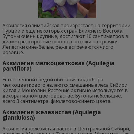
Аквилегия олимпийская произрастает на территории
Турции и еще некоторых стран Ближнего Востока.
Бутоны очень крупные, достигают 10 сантиметров в
диаметре, короткие шпорцы похожи на крючки.
Лепестки сине-белые, реже встречаются чисто
розовые.
Аквилегия мелкоцветковая (Aquilegia
parviflora)
Естественной средой обитания водосбора
мелкоцветкового являются смешанные леса Сибири,
Китая и Монголии. Растение активно используется в
декоративном цветоводстве. Бутоны небольшие,
всего 3 сантиметра, фиолетово-синего цвета.
Аквилегия железистая (Aquilegia
glandulosa)
Аквилегия железистая растет в Центральной Сибири,
а также в Монголии и Туркменистане. Максимальная