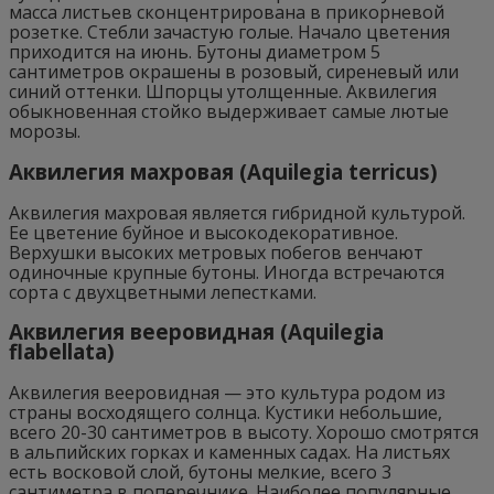
масса листьев сконцентрирована в прикорневой
розетке. Стебли зачастую голые. Начало цветения
приходится на июнь. Бутоны диаметром 5
сантиметров окрашены в розовый, сиреневый или
синий оттенки. Шпорцы утолщенные. Аквилегия
обыкновенная стойко выдерживает самые лютые
морозы.
Аквилегия махровая (Aquilegia terricus)
Аквилегия махровая является гибридной культурой.
Ее цветение буйное и высокодекоративное.
Верхушки высоких метровых побегов венчают
одиночные крупные бутоны. Иногда встречаются
сорта с двухцветными лепестками.
Аквилегия вееровидная (Aquilegia
flabellata)
Аквилегия вееровидная — это культура родом из
страны восходящего солнца. Кустики небольшие,
всего 20-30 сантиметров в высоту. Хорошо смотрятся
в альпийских горках и каменных садах. На листьях
есть восковой слой, бутоны мелкие, всего 3
сантиметра в поперечнике. Наиболее популярные