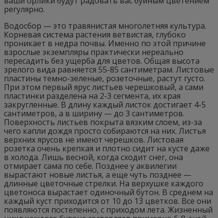
ваши орлики будут радовать вас буйным цветением
регулярно.
Водосбор — это травянистая многолетняя культура.
Корневая система растения ветвистая, глубоко
проникает в недра почвы. Именно по этой причине
взрослые экземпляры практически нереально
пересадить без ущерба для цветов. Общая высота
зрелого вида равняется 55-85 сантиметрам. Листовые
пластины темно-зеленые, розеточные, растут густо.
При этом первый ярус листьев черешковый, а сами
пластинки разделена на 2-3 сегмента, их края
закругленные. В длину каждый листок достигает 4-5
сантиметров, а в ширину — до 3 сантиметров.
Поверхность листьев покрыта вязким слоем, из-за
чего капли дождя просто собираются на них. Листья
верхних ярусов не имеют черешков. Листовая
розетка очень крепкая и плотно сидит на кусте даже
в холода. Лишь весной, когда сходит снег, она
отмирает сама по себе. Позднее у аквилегии
вырастают новые листья, а еще чуть позднее —
длинные цветочные стрелки. На верхушке каждого
цветоноса вырастает одиночный бутон. В среднем на
каждый куст приходится от 10 до 13 цветков. Все они
появляются постепенно, с приходом лета. Жизненный