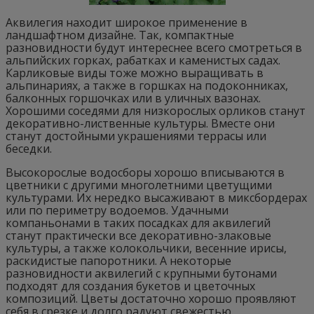
Аквилегия находит широкое применение в
ландшафтном дизайне. Так, компактные
разновидности будут интереснее всего смотреться в
альпийских горках, рабатках и каменистых садах.
Карликовые виды тоже можно выращивать в
альпинариях, а также в горшках на подоконниках,
балконных горшочках или в уличных вазонах.
Хорошими соседями для низкорослых орликов станут
декоративно-лиственные культуры. Вместе они
станут достойными украшениями террасы или
беседки.
Высокорослые водосборы хорошо вписываются в
цветники с другими многолетними цветущими
культурами. Их нередко высаживают в миксбордерах
или по периметру водоемов. Удачными
компаньонами в таких посадках для аквилегий
станут практически все декоративно-злаковые
культуры, а также колокольчики, весенние ирисы,
раскидистые папоротники. А некоторые
разновидности аквилегий с крупными бутонами
подходят для создания букетов и цветочных
композиций. Цветы достаточно хорошо проявляют
себя в срезке и долго радуют свежестью.