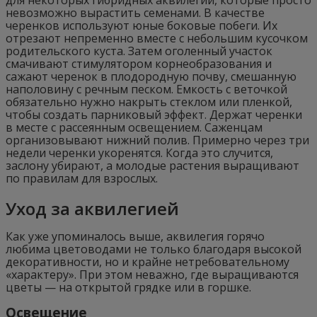
невозможно вырастить семенами. В качестве
черенков используют юные боковые побеги. Их
отрезают непременно вместе с небольшим кусочком
родительского куста. Затем оголенный участок
смачивают стимулятором корнеобразования и
сажают черенок в плодородную почву, смешанную
наполовину с речным песком. Емкость с веточкой
обязательно нужно накрыть стеклом или пленкой,
чтобы создать парниковый эффект. Держат черенки
в месте с рассеянным освещением. Саженцам
организовывают нижний полив. Примерно через три
недели черенки укоренятся. Когда это случится,
заслону убирают, а молодые растения выращивают
по правилам для взрослых.
Уход за аквилегией
Как уже упоминалось выше, аквилегия горячо
любима цветоводами не только благодаря высокой
декоративности, но и крайне нетребовательному
«характеру». При этом неважно, где выращиваются
цветы — на открытой грядке или в горшке.
Освещение