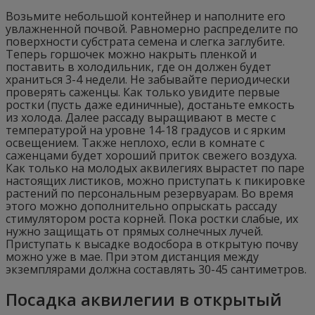
Возьмите небольшой контейнер и наполните его
увлажненной почвой. Равномерно распределите по
поверхности субстрата семена и слегка заглубите.
Теперь горшочек можно накрыть пленкой и
поставить в холодильник, где он должен будет
храниться 3-4 недели. Не забывайте периодически
проверять саженцы. Как только увидите первые
ростки (пусть даже единичные), достаньте емкость
из холода. Далее рассаду выращивают в месте с
температурой на уровне 14-18 градусов и с ярким
освещением. Также неплохо, если в комнате с
саженцами будет хороший приток свежего воздуха.
Как только на молодых аквилегиях вырастет по паре
настоящих листиков, можно приступать к пикировке
растений по персональным резервуарам. Во время
этого можно дополнительно опрыскать рассаду
стимулятором роста корней. Пока ростки слабые, их
нужно защищать от прямых солнечных лучей.
Приступать к высадке водосбора в открытую почву
можно уже в мае. При этом дистанция между
экземплярами должна составлять 30-45 сантиметров.
Посадка аквилегии в открытый