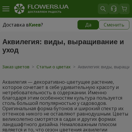
Доставка в
Киев
?
Да
Сменить
Доставка в
Киев
|
бесплатно
Аквилегия: виды, выращивание и
уход
Заказ цветов
>
Статьи о цветах
>
Аквилегия: виды, выращи
Аквилегия — декоративно-цветущее растение,
которое сочетает в себе удивительную красоту и
нетребовательность в содержании. Именно
благодаря этим особенностям культура пользуется
столь большой популярностью у садоводов.
Оригинальная форма бутонов и широкий спектр их
оттенков никого не оставляют равнодушным. Цветы
великолепно смотрятся в садах и других формах
ландшафтного дизайна. Немаловажным плюсом
является и то, что сезон цветения аквилегии