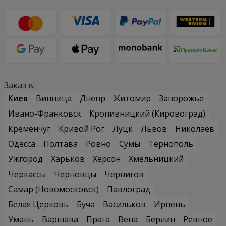
Заказ в:
Киев
Винница
Днепр
Житомир
Запорожье
Ивано-Франковск
Кропивницкий (Кировоград)
Кременчуг
Кривой Рог
Луцк
Львов
Николаев
Одесса
Полтава
Ровно
Сумы
Тернополь
Ужгород
Харьков
Херсон
Хмельницкий
Черкассы
Черновцы
Чернигов
Самар (Новомосковск)
Павлоград
Белая Церковь
Буча
Васильков
Ирпень
Умань
Варшава
Прага
Вена
Берлин
Ревное