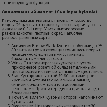
тонизирующую функцию.
Аквилегия гибридная (Aquilegia hybrida)
К гибридным аквилегиям относятся множество
видов. Общая высота таких кустиков варьируется в
диапазоне 0,5-1 метр. У всех высокорослых
разновидностей пестрый окрас. Наиболее
распространенные сорта:
Аквилегия Barlow Black. Кустик с побегами до 75-
80 сантиметров в сезон цветения весь покрыт
насыщенно-фиолетовыми бутонами с
бархатистыми лепестками.
Winky. Эта среднерослая культура с густой
прикорневой розеткой обладает длинными
цветоносами и отличается пышным цветением.
Star. Кустарник высотой 70-80 сантиметров с
крупными бутонами с небесными, алыми,
синими, белоснежными или розовыми
лепестками. Причем серединка цветка всегда
более светлая.
Tower. Аквилегия, бутоны которой напоминают
бутоны роз.
Biedermeier. Низкорослые кустарники (до 30