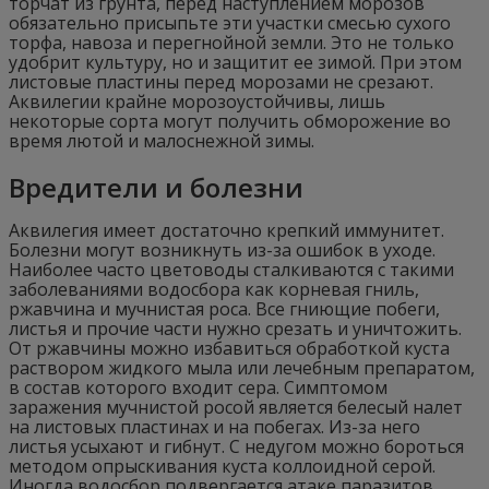
торчат из грунта, перед наступлением морозов
обязательно присыпьте эти участки смесью сухого
торфа, навоза и перегнойной земли. Это не только
удобрит культуру, но и защитит ее зимой. При этом
листовые пластины перед морозами не срезают.
Аквилегии крайне морозоустойчивы, лишь
некоторые сорта могут получить обморожение во
время лютой и малоснежной зимы.
Вредители и болезни
Аквилегия имеет достаточно крепкий иммунитет.
Болезни могут возникнуть из-за ошибок в уходе.
Наиболее часто цветоводы сталкиваются с такими
заболеваниями водосбора как корневая гниль,
ржавчина и мучнистая роса. Все гниющие побеги,
листья и прочие части нужно срезать и уничтожить.
От ржавчины можно избавиться обработкой куста
раствором жидкого мыла или лечебным препаратом,
в состав которого входит сера. Симптомом
заражения мучнистой росой является белесый налет
на листовых пластинах и на побегах. Из-за него
листья усыхают и гибнут. С недугом можно бороться
методом опрыскивания куста коллоидной серой.
Иногда водосбор подвергается атаке паразитов