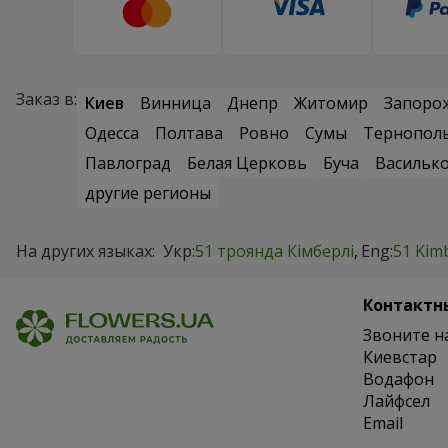
Заказ в:
Киев
Винница
Днепр
Житомир
Запоро
Одесса
Полтава
Ровно
Сумы
Тернопол
Павлоград
Белая Церковь
Буча
Васильк
другие регионы
На других языках:
Укр:
51 троянда Кімберлі
Eng:
51 Kim
Контактн
Звоните н
Киевстар
Водафон
Лайфсел
Email