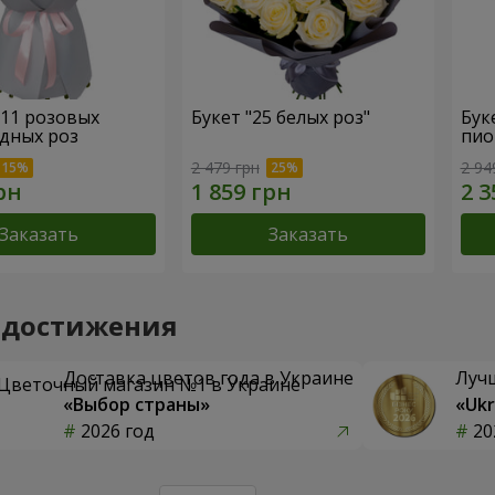
 11 розовых
Букет "25 белых роз"
Бук
дных роз
пио
2 479 грн
2 94
Заказать
Заказать
 достижения
Доставка цветов года в Украине
Луч
«Выбор страны»
«Ukr
2026 год
20