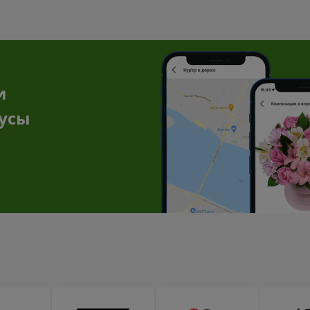
и
нусы