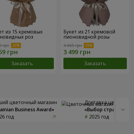
ет из 15 кремовых
Букет из 21 кремовой
новидных роз
пионовидной розы
9 грн
4 665 грн
Заказать
Заказать
ший цветочный магазин
Доставка цветов го
ainian Business Award»
«Выбор страны»
26 год
2025 год