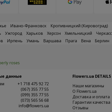
жье
Ивано-Франковск
Кропивницкий (Кировоград)
ь
Ужгород
Харьков
Херсон
Хмельницкий
Черкас
ов
Ирпень
Умань
Варшава
Прага
Вена
Берлин
berly roses
ые данные
Flowers.ua DETAILS
ам
+1 718 475 92 72
Наши магазины
(067) 355 77 55
O Flowers.ua
(099) 355 77 55
Доставка и оплата
(073) 565 56 68
Гарантии качества
info@flowers.ua
Отзывы