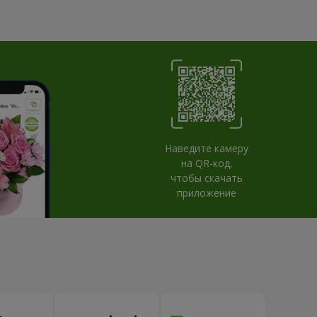
Наведите камеру
на QR-код,
чтобы скачать
приложение