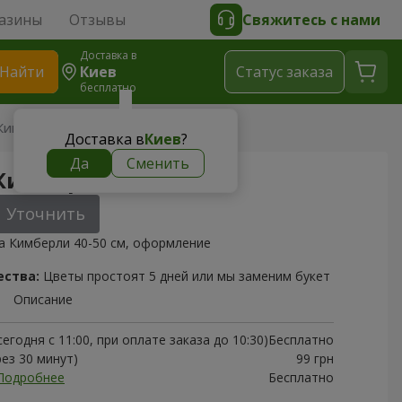
азины
Отзывы
Свяжитесь с нами
Доставка в
Найти
Киев
Cтатус заказа
бесплатно
 Кимберли
Доставка в
Киев
?
Да
Сменить
 Кимберли
Уточнить
а Кимберли 40-50 см, оформление
ества:
Цветы простоят 5 дней или мы заменим букет
Описание
егодня с 11:00, при оплате заказа до 10:30)
Бесплатно
рез 30 минут)
99 грн
Подробнее
Бесплатно