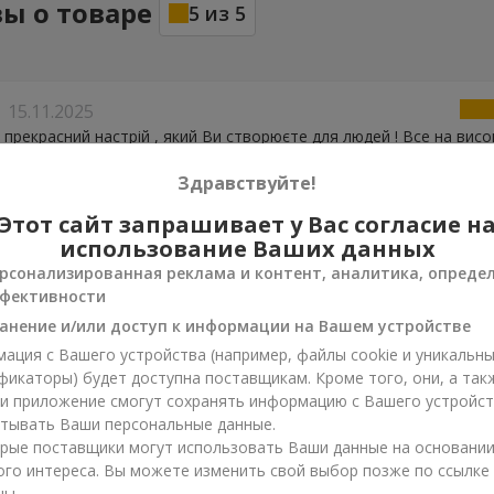
ы о товаре
5
из
5
15.11.2025
 прекрасний настрій , який Ви створюєте для людей ! Все на висок
надалі Вам процвітання та гарних клієнтів !
Здравствуйте!
Этот сайт запрашивает у Вас согласие н
а
08.10.2025
использование Ваших данных
ую вам за вашу працю. Подарунок неймовірний, квіти дуже гарні
рсонализированная реклама и контент, аналитика, опреде
фективности
анение и/или доступ к информации на Вашем устройстве
ация с Вашего устройства (например, файлы cookie и уникальн
фикаторы) будет доступна поставщикам. Кроме того, они, а так
ли приложение смогут сохранять информацию с Вашего устройст
тывать Ваши персональные данные.
рые поставщики могут использовать Ваши данные на основани
ого интереса. Вы можете изменить свой выбор позже по ссылке
цы.