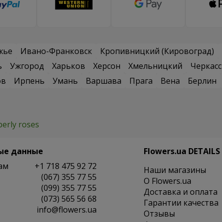
жье
Ивано-Франковск
Кропивницкий (Кировоград)
ь
Ужгород
Харьков
Херсон
Хмельницкий
Черкас
ов
Ирпень
Умань
Варшава
Прага
Вена
Берлин
berly roses
ые данные
Flowers.ua DETAILS
ам
+1 718 475 92 72
Наши магазины
(067) 355 77 55
O Flowers.ua
(099) 355 77 55
Доставка и оплата
(073) 565 56 68
Гарантии качества
info@flowers.ua
Отзывы