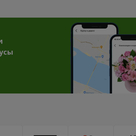
и
нусы