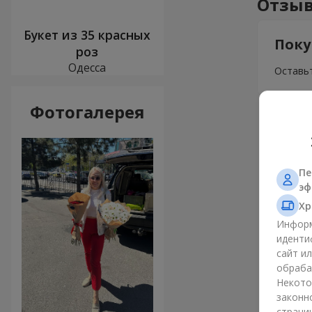
Отзыв
Букет из 35 красных
Поку
роз
Одесса
Оставьт
Фотогалерея
Пе
эф
Хр
Информ
иденти
сайт и
обраба
Некото
законн
страни