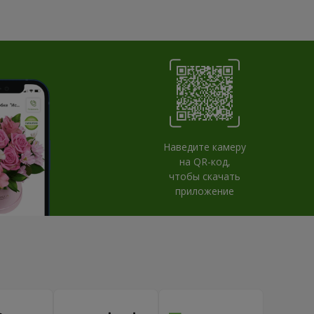
Наведите камеру
на QR-код,
чтобы скачать
приложение