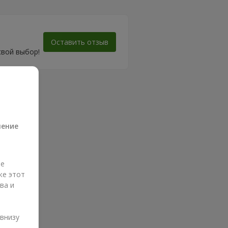
Оставить отзыв
свой выбор!
а
ление
ые
же этот
ва и
и
 внизу