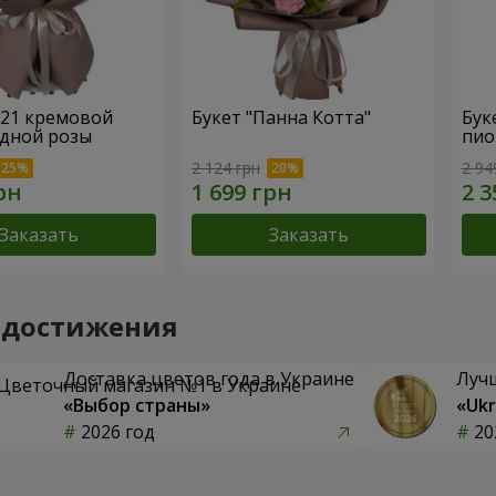
 21 кремовой
Букет "Панна Котта"
Бук
дной розы
пио
2 124 грн
2 94
Заказать
Заказать
 достижения
Доставка цветов года в Украине
Луч
«Выбор страны»
«Ukr
2026 год
20