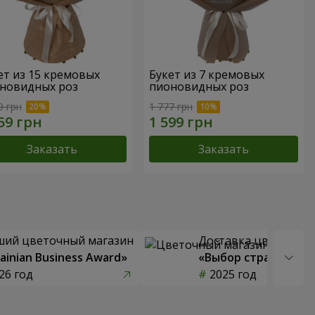
ет из 15 кремовых
Букет из 7 кремовых
новидных роз
пионовидных роз
9 грн
1 777 грн
Заказать
Заказать
ший цветочный магазин
Доставка цветов го
ainian Business Award»
«Выбор страны»
26 год
2025 год