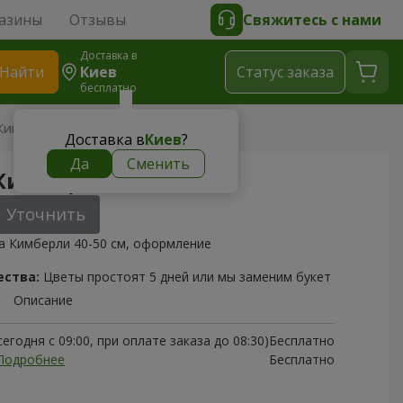
азины
Отзывы
Свяжитесь с нами
Доставка в
Найти
Киев
Cтатус заказа
бесплатно
 Кимберли
Доставка в
Киев
?
Да
Сменить
 Кимберли
Уточнить
а Кимберли 40-50 см, оформление
ества:
Цветы простоят 5 дней или мы заменим букет
Описание
егодня с 09:00, при оплате заказа до 08:30)
Бесплатно
Подробнее
Бесплатно