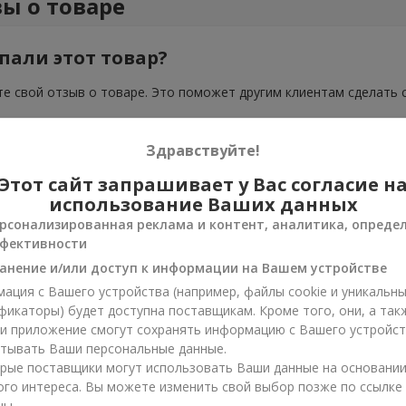
ы о товаре
пали этот товар?
е свой отзыв о товаре. Это поможет другим клиентам сделать 
Здравствуйте!
Этот сайт запрашивает у Вас согласие н
использование Ваших данных
рсонализированная реклама и контент, аналитика, опреде
фективности
анение и/или доступ к информации на Вашем устройстве
ация с Вашего устройства (например, файлы cookie и уникальн
фикаторы) будет доступна поставщикам. Кроме того, они, а так
ли приложение смогут сохранять информацию с Вашего устройст
тывать Ваши персональные данные.
рые поставщики могут использовать Ваши данные на основани
ого интереса. Вы можете изменить свой выбор позже по ссылке
цы.