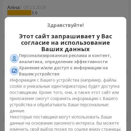
Аліна
08.03.2026
5
Дякую вам за те, що даєте можливість робити близьким
Здравствуйте!
радісні моменти?
Этот сайт запрашивает у Вас
согласие на использование
Миша
28.03.2018
Ваших данных
5
Персонализированная реклама и контент,
Букет шикарный, цветы свежие. Доставили в
аналитика, определение эффективности
харьковскую область вовремя. Приятный курьер
Хранение и/или доступ к информации на
Вашем устройстве
Роман
Информация с Вашего устройства (например, файлы
08.03.2016
5
cookie и уникальные идентификаторы) будет доступна
поставщикам. Кроме того, они, а также этот сайт или
Заказ сделал первый раз и не пожалел) Цветы свежие,
приложение смогут сохранять информацию с Вашего
приветливый курьер доставил вовремя. Огромное вам
устройства и обрабатывать Ваши персональные
спасибо!
данные.
Некоторые поставщики могут использовать Ваши
данные на основании законного интереса. Вы можете
изменить свой выбор позже по ссылке внизу страницы.