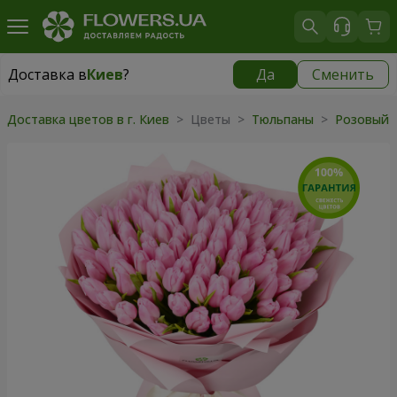
Доставка в
Киев
?
Да
Сменить
Доставка в
Киев
|
бесплатно
Доставка цветов в г. Киев
> Цветы >
Тюльпаны
>
Розовый 