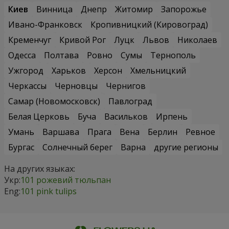
Киев
Винница
Днепр
Житомир
Запорожье
Ивано-Франковск
Кропивницкий (Кировоград)
Кременчуг
Кривой Рог
Луцк
Львов
Николаев
Одесса
Полтава
Ровно
Сумы
Тернополь
Ужгород
Харьков
Херсон
Хмельницкий
Черкассы
Черновцы
Чернигов
Самар (Новомосковск)
Павлоград
Белая Церковь
Буча
Васильков
Ирпень
Умань
Варшава
Прага
Вена
Берлин
Ревное
Бургас
Солнечный берег
Варна
другие регионы
На других языках:
Укр:
101 рожевий тюльпан
Eng:
101 pink tulips