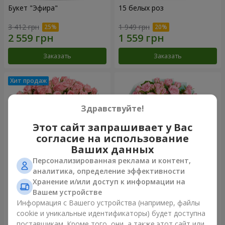
Букет "Эфира"
15 белых роз
3 412 грн
1 949 грн
Заказать
Заказать
Здравствуйте!
Этот сайт запрашивает у Вас
согласие на использование
Ваших данных
Персонализированная реклама и контент,
аналитика, определение эффективности
Хранение и/или доступ к информации на
Цветы в коробке "Розовый
Композиция "Баллада о
оазис"
маме"
Вашем устройстве
2 749 грн
2 199 грн
Информация с Вашего устройства (например, файлы
cookie и уникальные идентификаторы) будет доступна
поставщикам. Кроме того, они, а также этот сайт или