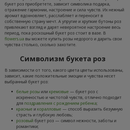
букет роз приобретете, зависит символика подарка,
отражение гармонии, настроение и сила чувств. Их нежный
аромат вдохновляет, расслабляет и переносит в
собственную страну мечт. А упругие и хрупкие бутоны роз
привлекают взгляд и дарят невероятное настроение весь
период, пока роскошный букет роз стоит в вазе. В
flowers.ua
вы можете купить розы недорого и дарить свои
чувства столько, сколько захотите.
Символизм букета роз
В зависимости от того, какого цвета цветы использованы,
зависит, какие положительные эмоции и чувства несет
выбранный букет роз:
белые розы
или
кремовые
— букет роз с
искренностью и чистотой чувств, отлично подходит
для
поздравления с рождением ребенка
;
красные
и
коралловые
— способ выразить безумную
страсть и глубокую любовь;
розовый
букет роз — символ нежности, заботы и
романтики;