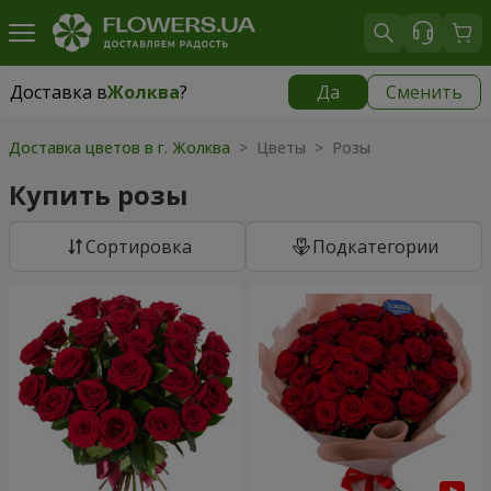
Доставка в
Жолква
?
Да
Сменить
Доставка в
Жолква
|
580 грн
Доставка цветов в г. Жолква
> Цветы > Розы
Купить розы
Cортировка
Подкатегории