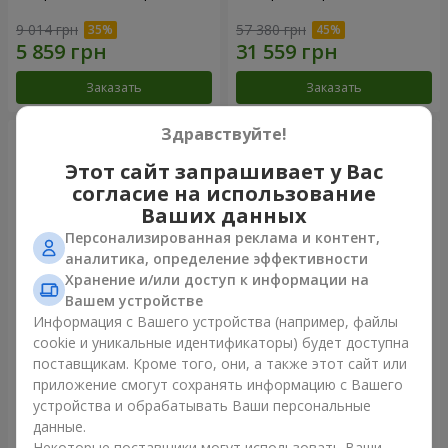
9 014 грн
57 380 грн
Заказать
Заказать
Здравствуйте!
Этот сайт запрашивает у Вас
согласие на использование
Ваших данных
Персонализированная реклама и контент,
аналитика, определение эффективности
Хранение и/или доступ к информации на
Вашем устройстве
Информация с Вашего устройства (например, файлы
Композиция "Ты + Я"
101 белая роза
cookie и уникальные идентификаторы) будет доступна
поставщикам. Кроме того, они, а также этот сайт или
53 198 грн
7 374 грн
приложение смогут сохранять информацию с Вашего
устройства и обрабатывать Ваши персональные
данные.
Заказать
Заказать
Некоторые поставщики могут использовать Ваши