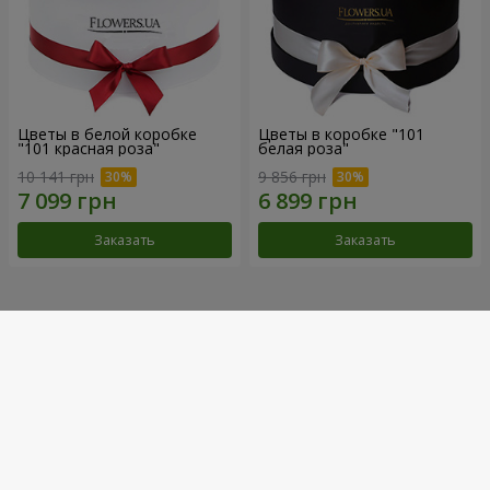
Цветы в белой коробке
Цветы в коробке "101
"101 красная роза"
белая роза"
10 141 грн
9 856 грн
Заказать
Заказать
Наши достижения
Доставка цветов года в Украине
«Выбор страны»
2026 год