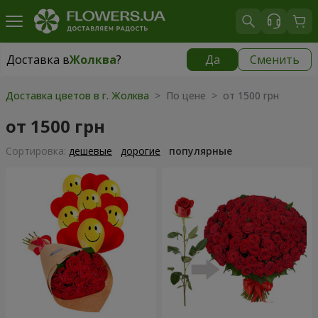
Доставка в
Жолква
?
Да
Сменить
Доставка в
Жолква
|
580 грн
Доставка цветов в г. Жолква
> По цене > от 1500 грн
от 1500 грн
Cортировка:
дешевые
дорогие
популярные