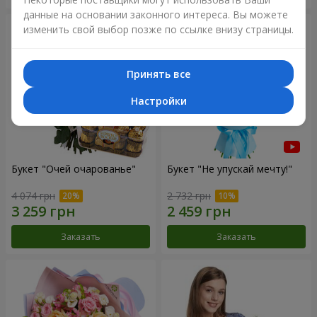
данные на основании законного интереса. Вы можете
изменить свой выбор позже по ссылке внизу страницы.
Принять все
Настройки
Букет "Очей очарованье"
Букет "Не упускай мечту!"
4 074 грн
2 732 грн
Заказать
Заказать