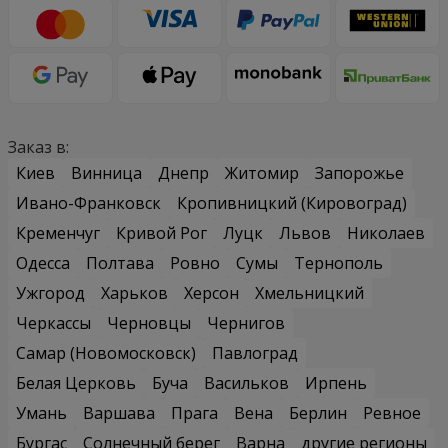
Заказ в:
Киев
Винница
Днепр
Житомир
Запорожье
Ивано-Франковск
Кропивницкий (Кировоград)
Кременчуг
Кривой Рог
Луцк
Львов
Николаев
Одесса
Полтава
Ровно
Сумы
Тернополь
Ужгород
Харьков
Херсон
Хмельницкий
Черкассы
Черновцы
Чернигов
Самар (Новомосковск)
Павлоград
Белая Церковь
Буча
Васильков
Ирпень
Умань
Варшава
Прага
Вена
Берлин
Ревное
Бургас
Солнечный берег
Варна
другие регионы