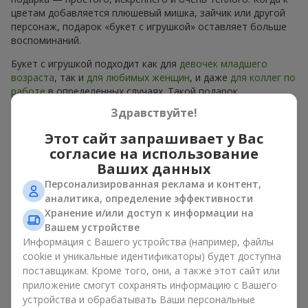
цветам добавляется плюшевый мишка, зайчик или другой
персонаж, подарок «букет с игрушкой» оставляет больше
воспоминаний.
Букет с игрушкой подходит как для
девочек младшего
возраста
, так и
для любимых женщин
, и даже
для коллег по
работе
в определенных случаях. Такой подарок
подчеркивает искреннюю заботу, уют и желание сделать
Здравствуйте!
человеку приятно. На
flowers.ua
можно найти
разнообразные предложения на любой вкус и бюджет,
Этот сайт запрашивает у Вас
чтобы сделать подарок в г. Згуровка незабываемым.
согласие на использование
Ваших данных
Как мягкая игрушка
Персонализированная реклама и контент,
подчеркивает эмоции вместе
аналитика, определение эффективности
Хранение и/или доступ к информации на
с цветами
Вашем устройстве
Информация с Вашего устройства (например, файлы
Букет с игрушкой — универсальное и всегда удачное
cookie и уникальные идентификаторы) будет доступна
решение. Такое сочетание удваивает эмоции и позволяет
поставщикам. Кроме того, они, а также этот сайт или
их обновлять в памяти каждый раз, когда плюшевый друг
приложение смогут сохранять информацию с Вашего
попадает в поле зрения. Вместе букет с игрушкой
устройства и обрабатывать Ваши персональные
работают идеально. Цветы и игрушка создают баланс