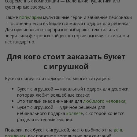
современных композиций — маленькие пушистики или
сувенирные зверушки.
Также
популярны
мультяшные герои и забавные персонажи
— особенно если выбирается милый подарок для ребенка.
Для оригинальных сюрпризов выбирают текстильных
зверят или фетровых зайцев, которые выглядят стильно и
нестандартно.
Для кого стоит заказать букет
с игрушкой
Букеты с игрушкой подходят во многих ситуациях:
Букет с игрушкой — идеальный подарок для девочки,
которая любит волшебные сказки;
Это теплый знак внимания для
любимого человека
;
Букет с игрушкой — удачное решение для
небанального подарка
коллеге
, с которой хочется
разделить теплые эмоции.
Подарки, как букет с игрушкой, часто выбирают на
день
рождения
, как приятное дополнение для свиданий,