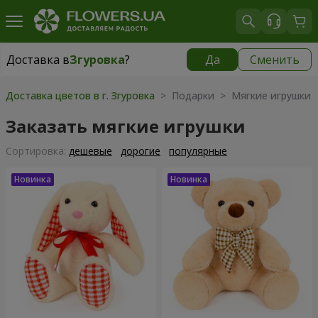
Доставка в
Згуровка
?
Да
Сменить
Доставка в
Згуровка
|
1200 грн
Доставка цветов в г. Згуровка
> Подарки > Мягкие игрушки
Заказать мягкие игрушки
Cортировка:
дешевые
дорогие
популярные