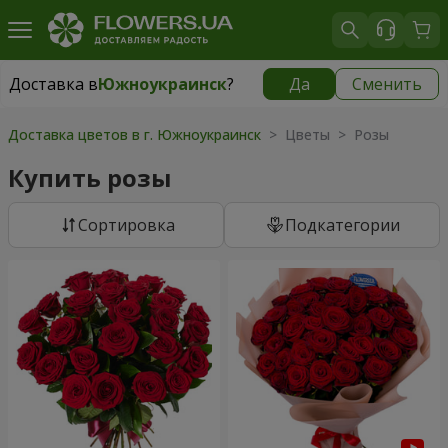
Доставка в
Южноукраинск
?
Да
Сменить
Доставка в
Южноукраинск
|
1813 грн
Доставка цветов в г. Южноукраинск
> Цветы > Розы
Купить розы
Cортировка
Подкатегории