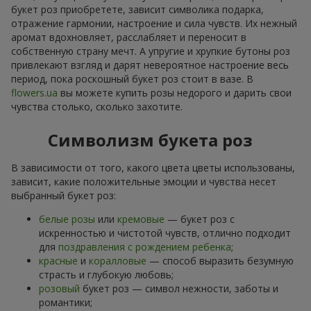
букет роз приобретете, зависит символика подарка,
отражение гармонии, настроение и сила чувств. Их нежный
аромат вдохновляет, расслабляет и переносит в
собственную страну мечт. А упругие и хрупкие бутоны роз
привлекают взгляд и дарят невероятное настроение весь
период, пока роскошный букет роз стоит в вазе. В
flowers.ua
вы можете купить розы недорого и дарить свои
чувства столько, сколько захотите.
Символизм букета роз
В зависимости от того, какого цвета цветы использованы,
зависит, какие положительные эмоции и чувства несет
выбранный букет роз:
белые розы
или
кремовые
— букет роз с
искренностью и чистотой чувств, отлично подходит
для
поздравления с рождением ребенка
;
красные
и
коралловые
— способ выразить безумную
страсть и глубокую любовь;
розовый
букет роз — символ нежности, заботы и
романтики;