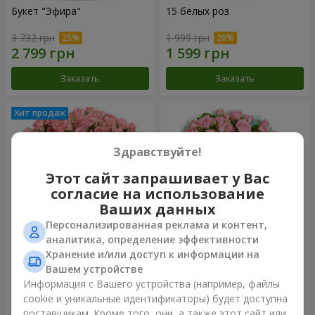
Букет "Эфира"
15 белых роз
3 732 грн
1 999 грн
Заказать
Заказать
Здравствуйте!
Этот сайт запрашивает у Вас
согласие на использование
Ваших данных
Персонализированная реклама и контент,
аналитика, определение эффективности
Хранение и/или доступ к информации на
Цветы в коробке "Розовый
Композиция "Баллада о
оазис"
маме"
Вашем устройстве
3 124 грн
2 324 грн
Информация с Вашего устройства (например, файлы
cookie и уникальные идентификаторы) будет доступна
поставщикам. Кроме того, они, а также этот сайт или