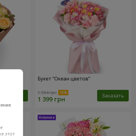
Букет "Океан цветов"
а
1 554 грн
Заказать
Заказать
ление
ые
же этот