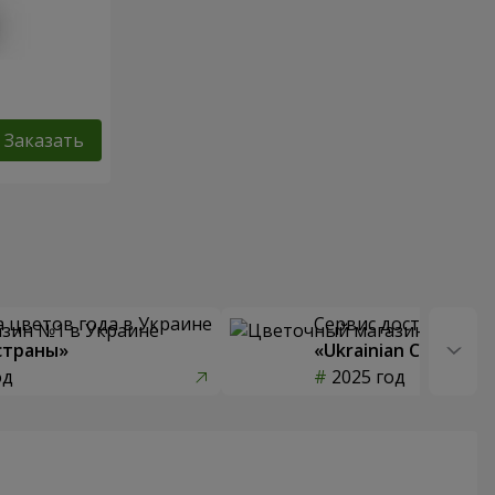
Заказать
 цветов года в Украине
Сервис доставки цв
страны»
«Ukrainian Choice»
од
2025 год