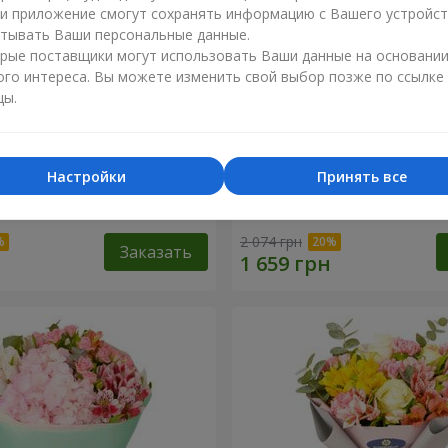
ли приложение смогут сохранять информацию с Вашего устройст
тывать Ваши персональные данные.
рые поставщики могут использовать Ваши данные на основани
ого интереса. Вы можете изменить свой выбор позже по ссылке
цы.
Настройки
Принять все
эль"
Букет "Светлана"
2 074 грн
Заказать