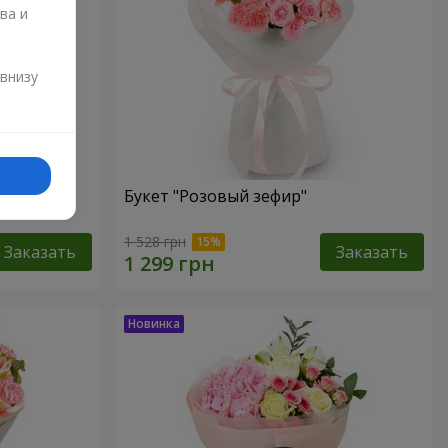
ва и
и
 внизу
Букет "Розовый зефир"
1 528 грн
Заказать
Заказать