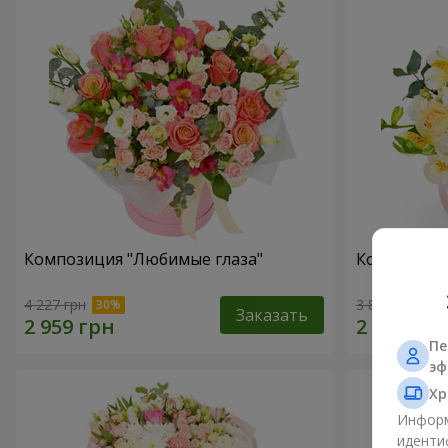
Композиция "Любимые глаза"
Композиция
4 227 грн
3 812 грн
Заказать
Пе
эф
Хр
Информ
иденти