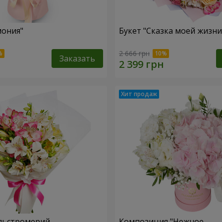
мония"
Букет "Сказка моей жизни
2 666 грн
Заказать
льстромерий
Композиция "Нежное