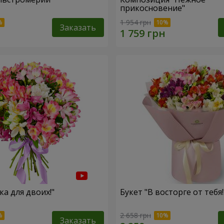
прикосновение"
1 954 грн
Заказать
ка для двоих!"
Букет "В восторге от тебя!
2 658 грн
Заказать