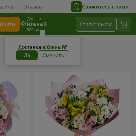
азины
Отзывы
Свяжитесь с нами
Доставка в
Найти
Южный
Cтатус заказа
580 грн
Доставка в
Южный
?
Да
Сменить