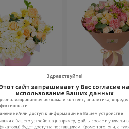
 "Absolute"
Букет "Шедевр"
Здравствуйте!
Этот сайт запрашивает у Вас согласие н
2 874 грн
Заказать
использование Ваших данных
рсонализированная реклама и контент, аналитика, опреде
фективности
анение и/или доступ к информации на Вашем устройстве
ация с Вашего устройства (например, файлы cookie и уникальн
фикаторы) будет доступна поставщикам. Кроме того, они, а так