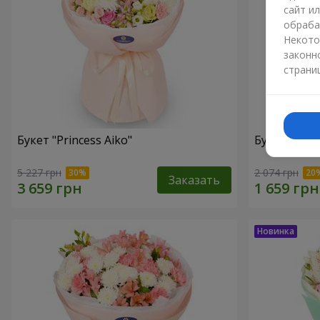
сайт и
обраба
Некото
законн
страни
Букет "Princess Aiko"
Букет "Ари
5 227 грн
2 074 грн
Заказать